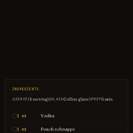
INGREDIENTS
1 serving
Collins glass
5
min
SERVES
GLASS
PREP
Vodka
1 oz
Peach schnapps
1 oz