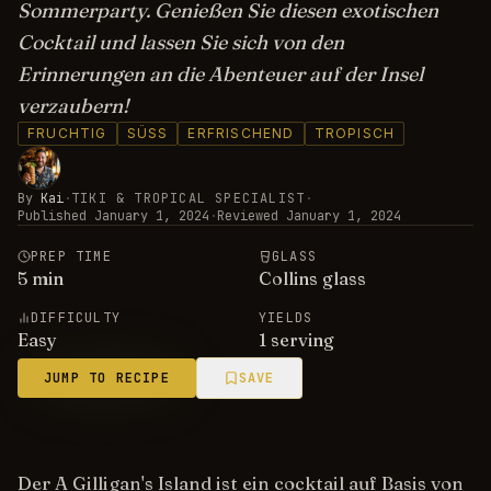
Sommerparty. Genießen Sie diesen exotischen
Cocktail und lassen Sie sich von den
Erinnerungen an die Abenteuer auf der Insel
verzaubern!
FRUCHTIG
SÜSS
ERFRISCHEND
TROPISCH
By
Kai
·
TIKI & TROPICAL SPECIALIST
·
Published
January 1, 2024
·
Reviewed
January 1, 2024
PREP TIME
GLASS
5
min
Collins glass
DIFFICULTY
YIELDS
Easy
1 serving
JUMP TO RECIPE
SAVE
Der A Gilligan's Island ist ein cocktail auf Basis von