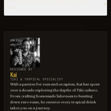
Can I make a non-alcoholic version of the A Gilligan's
Island?
REVIEWED BY
Kai
TIKI & TROPICAL SPECIALIST
With a passion for rum and escapism, Kai has spent
over a decade exploring the depths of Tiki culture.
From crafting homemade falernum to hunting
down rare rums, he ensures every tropical drink
takes you on a journey.