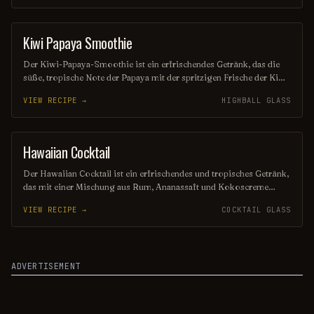
Tage am Strand oder als exotischer Genuss zu Hause.
Kiwi Papaya Smoothie
OTHER / UNKNOWN
Der Kiwi-Papaya-Smoothie ist ein erfrischendes Getränk, das die
süße, tropische Note der Papaya mit der spritzigen Frische der Kiwi
kombiniert. Mit einer cremigen Textur und einem Hauch von
VIEW RECIPE →
HIGHBALL GLASS
Limette ist dieser Smoothie nicht nur köstlich, sondern auch perfekt
für einen gesunden Genuss an warmen Tagen. Ideal als Frühstück
oder erfrischender Snack!
Hawaiian Cocktail
ORDINARY DRINK
Der Hawaiian Cocktail ist ein erfrischendes und tropisches Getränk,
das mit einer Mischung aus Rum, Ananassaft und Kokoscreme
zubereitet wird. Seine süßen und fruchtigen Aromen versetzen Sie
VIEW RECIPE →
COCKTAIL GLASS
sofort in Urlaubsstimmung und machen ihn zum perfekten Drink
für heiße Sommertage. Genießen Sie diesen exotischen Cocktail mit
einem Hauch von Paradies!
ADVERTISEMENT