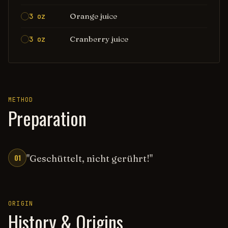
Orange juice
3 oz
Cranberry juice
3 oz
METHOD
Preparation
01
"Geschüttelt, nicht gerührt!"
ORIGIN
History & Origins