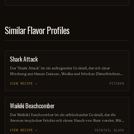
sauren Aromen, die den Gaumen verwöhnen. Ideal für gesellige
Abende oder als Genuss nach einem langen Tag.
Similar Flavor Profiles
Shark Attack
COCKTAIL
Der 'Shark Attack' ist ein aufregender Cocktail, der mit einer
Mischung aus blauen Curacao, Wodka und frischen Zitrusfrüchten
zubereitet wird. Seine leuchtend blaue Farbe und der fruchtige
VIEW RECIPE →
PITCHER
Geschmack machen ihn zu einem perfekten Getränk für
sommerliche Partys oder exotische Anlässe. Ein echter Hingucker,
der für unvergessliche Momente sorgt!
Waikiki Beachcomber
ORDINARY DRINK
Der Waikiki Beachcomber ist ein erfrischender Cocktail, der die
Aromen tropischer Früchte mit einem Hauch von Rum vereint. Mit
seiner leuchtenden Farbe und einem spritzigen Geschmack versetzt
VIEW RECIPE →
COCKTAIL GLASS
er die Genießer sofort in Urlaubsstimmung. Perfekt für sonnige