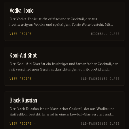
Vodka Tonic
COCKTAIL
Der Vodka Tonic ist ein erfrischender Cocktail, der aus
hochwertigem Wodka und spritzigem Tonic Water besteht. Mit
einem Spritzer Limette oder Zitrone verfeinert, bietet er eine
VIEW RECIPE →
HIGHBALL GLASS
perfekte Balance zwischen der sanften Schärfe des Wodkas und der
prickelnden Frische des Tonic Waters. Ideal für warme
Sommerabende oder gesellige Runden!
Kool-Aid Shot
SHOT
Der Kool-Aid Shot ist ein fruchtiger und farbenfroher Cocktail, der
mit verschiedenen Geschmacksrichtungen von Kool-Aid und
Wodka zubereitet wird. Diese erfrischende Mischung sorgt für
VIEW RECIPE →
OLD-FASHIONED GLASS
einen süßen und spritzigen Genuss, der perfekt für Partys und
gesellige Runden ist. Seine lebendige Farbe und der süße
Geschmack machen ihn zu einem beliebten Highlight an jeder Bar.
Black Russian
ORDINARY DRINK
Der Black Russian ist ein klassischer Cocktail, der aus Wodka und
Kaffeelikör besteht. Er wird in einem Lowball-Glas serviert und
zeichnet sich durch seine dunkle Farbe und den intensiven
VIEW RECIPE →
OLD-FASHIONED GLASS
Kaffeegeschmack aus. Ideal für Liebhaber von kräftigen,