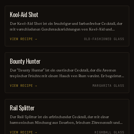
Sommerabende oder gesellige Runden!
Kool-Aid Shot
SHOT
Der Kool-Aid Shot ist ein fruchtiger und farbenfroher Cocktail, der
mit verschiedenen Geschmacksrichtungen von Kool-Aid und
Wodka zubereitet wird. Diese erfrischende Mischung sorgt für
VIEW RECIPE →
OLD-FASHIONED GLASS
einen süßen und spritzigen Genuss, der perfekt für Partys und
gesellige Runden ist. Seine lebendige Farbe und der süße
Geschmack machen ihn zu einem beliebten Highlight an jeder Bar.
Bounty Hunter
COCKTAIL
Der "Bounty Hunter" ist ein exotischer Cocktail, der die Aromen
tropischer Früchte mit einem Hauch von Rum vereint. Er begeistert
mit einer erfrischenden Mischung aus Ananas, Kokosnuss und
VIEW RECIPE →
MARGARITA GLASS
einem Spritzer Limette, perfekt für einen sonnigen Tag oder einen
entspannten Abend. Ein echter Genuss für alle, die das Abenteuer
lieben!
Rail Splitter
COCKTAIL
Der Rail Splitter ist ein erfrischender Cocktail, der mit einer
harmonischen Mischung aus Bourbon, frischem Zitronensaft und
einem Hauch von Honig zubereitet wird. Diese köstliche
VIEW RECIPE →
HIGHBALL GLASS
Kombination bietet eine perfekte Balance zwischen süßen und