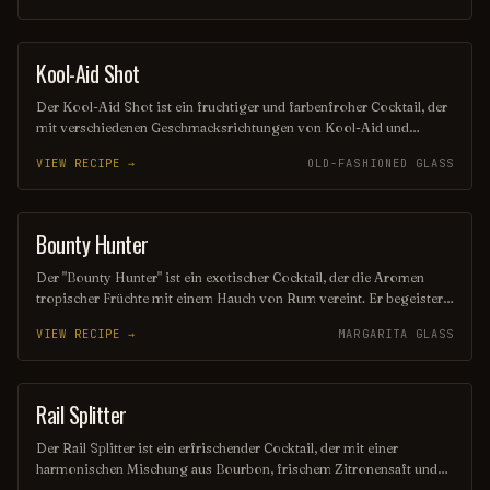
prickelnden Frische des Tonic Waters. Ideal für warme
Sommerabende oder gesellige Runden!
Kool-Aid Shot
SHOT
Der Kool-Aid Shot ist ein fruchtiger und farbenfroher Cocktail, der
mit verschiedenen Geschmacksrichtungen von Kool-Aid und
Wodka zubereitet wird. Diese erfrischende Mischung sorgt für
VIEW RECIPE →
OLD-FASHIONED GLASS
einen süßen und spritzigen Genuss, der perfekt für Partys und
gesellige Runden ist. Seine lebendige Farbe und der süße
Geschmack machen ihn zu einem beliebten Highlight an jeder Bar.
Bounty Hunter
COCKTAIL
Der "Bounty Hunter" ist ein exotischer Cocktail, der die Aromen
tropischer Früchte mit einem Hauch von Rum vereint. Er begeistert
mit einer erfrischenden Mischung aus Ananas, Kokosnuss und
VIEW RECIPE →
MARGARITA GLASS
einem Spritzer Limette, perfekt für einen sonnigen Tag oder einen
entspannten Abend. Ein echter Genuss für alle, die das Abenteuer
lieben!
Rail Splitter
COCKTAIL
Der Rail Splitter ist ein erfrischender Cocktail, der mit einer
harmonischen Mischung aus Bourbon, frischem Zitronensaft und
einem Hauch von Honig zubereitet wird. Diese köstliche