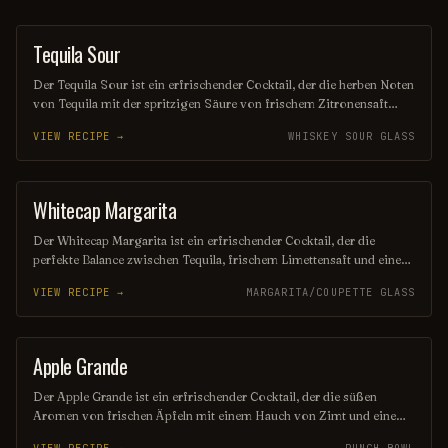
Tequila Sour
ORDINARY DRINK
Der Tequila Sour ist ein erfrischender Cocktail, der die herben Noten
von Tequila mit der spritzigen Säure von frischem Zitronensaft
kombiniert. Oft verfeinert mit einem Hauch von Zuckersirup und
VIEW RECIPE →
WHISKEY SOUR GLASS
einem Eiweiß für eine samtige Textur, bietet er ein ausgewogenes
Geschmackserlebnis, das sowohl süß als auch sauer ist. Ideal für
Tequila-Liebhaber, die eine neue, aufregende Variante genießen
möchten
Whitecap Margarita
OTHER / UNKNOWN
Der Whitecap Margarita ist ein erfrischender Cocktail, der die
perfekte Balance zwischen Tequila, frischem Limettensaft und einem
Hauch von Orangenlikör bietet. Mit seiner leichten, schaumigen
VIEW RECIPE →
MARGARITA/COUPETTE GLASS
Textur und einer Garnitur aus Salzrand ist er der ideale Begleiter für
sonnige Tage und festliche Anlässe. Genießen Sie diesen
klassischen Drink mit einem modernen Twist!
Apple Grande
PUNCH / PARTY DRINK
Der Apple Grande ist ein erfrischender Cocktail, der die süßen
Aromen von frischen Äpfeln mit einem Hauch von Zimt und einem
Spritzer Zitrone kombiniert. Serviert in einem eleganten Glas, ist er