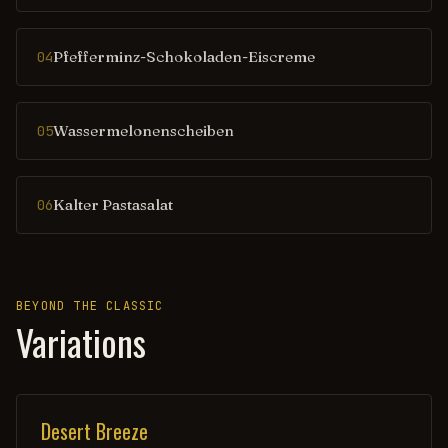
Pfefferminz-Schokoladen-Eiscreme
04
Wassermelonenscheiben
05
Kalter Pastasalat
06
BEYOND THE CLASSIC
Variations
Desert Breeze