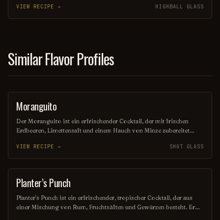
VIEW RECIPE →
HIGHBALL GLASS
Kombination bietet eine perfekte Balance zwischen süßen und
sauren Aromen, die den Gaumen verwöhnen. Ideal für gesellige
Abende oder als Genuss nach einem langen Tag.
Similar Flavor Profiles
Moranguito
SHOT
Der Moranguito ist ein erfrischender Cocktail, der mit frischen
Erdbeeren, Limettensaft und einem Hauch von Minze zubereitet
wird. Diese fruchtige Mischung wird oft mit einem Spritzer Soda
VIEW RECIPE →
SHOT GLASS
oder Prosecco verfeinert, um ein spritziges Erlebnis zu bieten. Ideal
für warme Sommertage oder festliche Anlässe!
Planter’s Punch
COCKTAIL
Planter's Punch ist ein erfrischender, tropischer Cocktail, der aus
einer Mischung von Rum, Fruchtsäften und Gewürzen besteht. Er
wird oft mit Limetten- und Ananassaft zubereitet und mit einer Prise