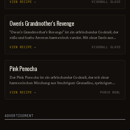
VIEW RECIPE →
HIGHBALL GLASS
Muskatnuss verfeinert, was ihm einen einzigartigen Geschmack
verleiht. Dieser Cocktail ist perfekt für sonnige Tage und vermittelt
das Gefühl von karibischer Entspannung.
Owen's Grandmother's Revenge
ORDINARY DRINK
"Owen's Grandmother's Revenge" ist ein erfrischender Cocktail, der
süße und herbe Aromen harmonisch vereint. Mit einer Basis aus
fruchtigem Gin, spritzigem Limettensaft und einem Hauch von
VIEW RECIPE →
HIGHBALL GLASS
Kräuterlikör sorgt er für ein unvergessliches Geschmackserlebnis,
das an die Geheimnisse der Großmutter erinnert. Ideal für gesellige
Abende oder besondere Anlässe!
Pink Penocha
PUNCH / PARTY DRINK
Der Pink Penocha ist ein erfrischender Cocktail, der mit einer
harmonischen Mischung aus fruchtigem Grenadine, spritzigem
Limettensaft und einem Hauch von Wodka begeistert. Seine
VIEW RECIPE →
PUNCH BOWL
auffällige rosa Farbe und der süß-säuerliche Geschmack machen ihn
zu einem perfekten Begleiter für sommerliche Abende. Genießen Sie
diesen lebhaften Drink, der nicht nur köstlich, sondern auch ein
echter Hingucker ist!
ADVERTISEMENT