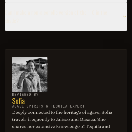
Can I make a non-alcoholic version of the 110 in the
shade?
REVIEWED BY
Sofia
AGAVE SPIRITS & TEQUILA EXPERT
Deeply connected to the heritage of agave, Sofia
travels frequently to Jalisco and Oaxaca. She
shares her extensive knowledge of Tequila and