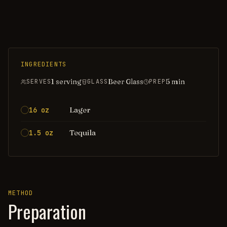
INGREDIENTS
1 serving
Beer Glass
5
min
SERVES
GLASS
PREP
Lager
16 oz
Tequila
1.5 oz
METHOD
Preparation