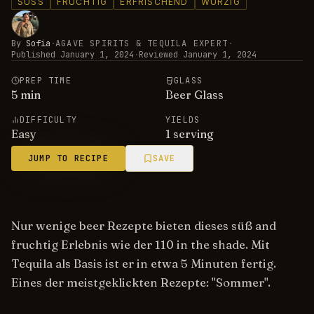
SÜSS
FRUCHTIG
ERFRISCHEND
WÜRZIG
By
Sofia
·
AGAVE SPIRITS & TEQUILA EXPERT
·
Published
January 1, 2024
·
Reviewed
January 1, 2024
PREP TIME
GLASS
5
min
Beer Glass
DIFFICULTY
YIELDS
Easy
1 serving
JUMP TO RECIPE
SAVE
Nur wenige beer Rezepte bieten dieses süß and
fruchtig Erlebnis wie der 110 in the shade. Mit
Tequila als Basis ist er in etwa 5 Minuten fertig.
Eines der meistgeklickten Rezepte: "Sommer".