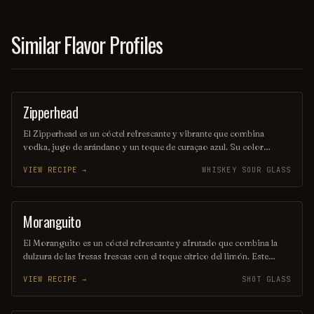
en una tarde soleada o en una fiesta temática.
Similar Flavor Profiles
Zipperhead
SHOT
El Zipperhead es un cóctel refrescante y vibrante que combina
vodka, jugo de arándano y un toque de curaçao azul. Su color
llamativo y su sabor frutal lo convierten en una opción perfecta para
VIEW RECIPE →
WHISKEY SOUR GLASS
quienes buscan una bebida divertida y deliciosa. Ideal para fiestas y
celebraciones, este trago seguramente atraerá la atención de todos.
Moranguito
SHOT
El Moranguito es un cóctel refrescante y afrutado que combina la
dulzura de las fresas frescas con el toque cítrico del limón. Este
delicioso trago se mezcla con ron blanco y un toque de menta,
VIEW RECIPE →
SHOT GLASS
creando una experiencia vibrante y veraniega en cada sorbo. Ideal
para disfrutar en una tarde soleada, el Moranguito es una celebración
de sabores que despierta los sentidos.