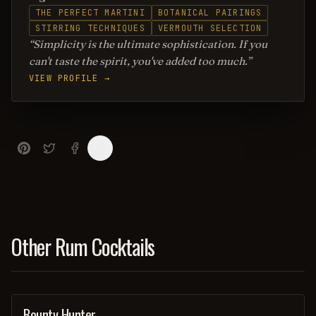
THE PERFECT MARTINI
BOTANICAL PAIRINGS
STIRRING TECHNIQUES
VERMOUTH SELECTION
Simplicity is the ultimate sophistication. If you
can't taste the spirit, you've added too much.
VIEW PROFILE →
Other Rum Cocktails
Bounty Hunter
COCKTAIL