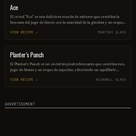
Ace
COCKTAIL
El cóctel "Ace" es una deliciosa mezcla de sabores que combina la
frescura del jugo de limón con la suavidad de la ginebra y un toque
de jarabe de agave. Decorado con una rodaja de limón y una ramita
VIEW RECIPE →
MARTINI GLASS
de menta, es la bebida perfecta para disfrutar en una tarde soleada.
Su equilibrio entre lo ácido y lo dulce lo convierte en un verdadero
as en cualquier reunión.
Planter’s Punch
COCKTAIL
El Planter's Punch es un cóctel tropical refrescante que combina ron,
jugo de frutas y un toque de especias, ofreciendo un equilibrio
perfecto entre dulzura y acidez. Esta bebida, originaria de las islas
VIEW RECIPE →
HIGHBALL GLASS
del Caribe, es ideal para disfrutar en días soleados y evoca la esencia
del verano. Su presentación colorida y vibrante la convierte en un
favorito en fiestas y celebraciones.
ADVERTISEMENT