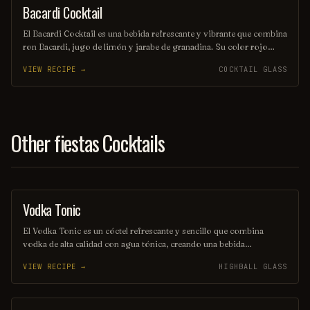
Bacardi Cocktail
ORDINARY DRINK
El Bacardi Cocktail es una bebida refrescante y vibrante que combina
ron Bacardi, jugo de limón y jarabe de granadina. Su color rojo
brillante y su sabor equilibrado lo convierten en una opción perfecta
VIEW RECIPE →
COCKTAIL GLASS
para disfrutar en cualquier ocasión. Este cóctel clásico evoca el
espíritu caribeño y es ideal para los amantes de los sabores
tropicales.
Other fiestas Cocktails
Vodka Tonic
COCKTAIL
El Vodka Tonic es un cóctel refrescante y sencillo que combina
vodka de alta calidad con agua tónica, creando una bebida
equilibrada y burbujeante. Se sirve generalmente en un vaso alto,
VIEW RECIPE →
HIGHBALL GLASS
adornado con una rodaja de limón o lima, lo que realza su sabor y
aroma. Ideal para cualquier ocasión, es una opción popular entre los
amantes de los cócteles.