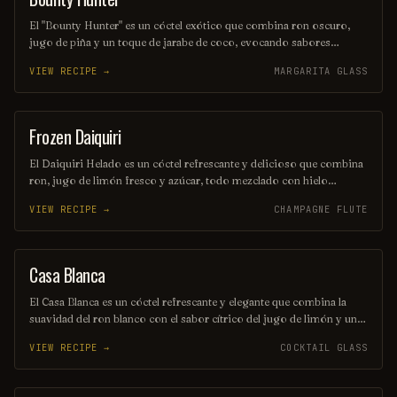
El "Bounty Hunter" es un cóctel exótico que combina ron oscuro,
jugo de piña y un toque de jarabe de coco, evocando sabores
tropicales que transportan a una isla paradisíaca. Decorado con una
VIEW RECIPE →
MARGARITA GLASS
rodaja de piña y una cereza, este trago es perfecto para aquellos que
buscan una aventura refrescante en cada sorbo. Ideal para disfrutar
en una tarde soleada o en una fiesta temática.
Frozen Daiquiri
ORDINARY DRINK
El Daiquiri Helado es un cóctel refrescante y delicioso que combina
ron, jugo de limón fresco y azúcar, todo mezclado con hielo
triturado hasta obtener una textura suave y congelada. Perfecto para
VIEW RECIPE →
CHAMPAGNE FLUTE
disfrutar en un día caluroso, este trago tropical ofrece un equilibrio
perfecto entre acidez y dulzura. Su presentación vibrante y su sabor
irresistible lo convierten en una opción ideal para cualquier ocasión
festiva.
Casa Blanca
ORDINARY DRINK
El Casa Blanca es un cóctel refrescante y elegante que combina la
suavidad del ron blanco con el sabor cítrico del jugo de limón y un
toque de licor de naranja. Servido en una copa de cóctel, este trago
VIEW RECIPE →
COCKTAIL GLASS
es perfecto para disfrutar en una tarde soleada. Su equilibrio de
sabores lo convierte en una opción ideal para los amantes de las
bebidas sofisticadas.