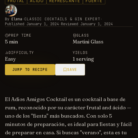
FRUTAL
ÁCIDO
REFRESCANTE
FUERTE
By
Elena
·
CLASSIC COCKTAILS & GIN EXPERT
·
Published
January 1, 2024
·
Reviewed
January 1, 2024
PREP TIME
GLASS
5
min
Martini Glass
DIFFICULTY
YIELDS
Easy
1 serving
JUMP TO RECIPE
SAVE
El Adios Amigos Cocktail es un cocktail a base de
rum, reconocido por su carácter frutal and ácido —
uno de los "fiesta" más buscados. Con solo 5
minutos de preparación, es ideal para fiestas y fácil
de preparar en casa. Si buscas "verano", esta es tu