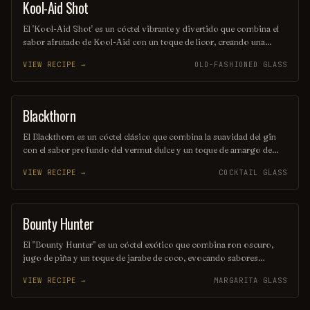
Kool-Aid Shot
SHOT
El 'Kool-Aid Shot' es un cóctel vibrante y divertido que combina el
sabor afrutado de Kool-Aid con un toque de licor, creando una
explosión de color y sabor en cada sorbo. Perfecto para fiestas y
VIEW RECIPE →
OLD-FASHIONED GLASS
reuniones, este trago es fácil de preparar y seguro que alegrará el
ambiente. ¡Disfrútalo frío y comparte la diversión!
Blackthorn
ORDINARY DRINK
El Blackthorn es un cóctel clásico que combina la suavidad del gin
con el sabor profundo del vermut dulce y un toque de amargo de
angostura. Su color oscuro y seductor, junto con su perfil de sabor
VIEW RECIPE →
COCKTAIL GLASS
equilibrado, lo convierten en una opción perfecta para quienes
buscan una bebida elegante y sofisticada. Ideal para disfrutar en una
noche especial o como aperitivo antes de una cena.
Bounty Hunter
COCKTAIL
El "Bounty Hunter" es un cóctel exótico que combina ron oscuro,
jugo de piña y un toque de jarabe de coco, evocando sabores
tropicales que transportan a una isla paradisíaca. Decorado con una
VIEW RECIPE →
MARGARITA GLASS
rodaja de piña y una cereza, este trago es perfecto para aquellos que
buscan una aventura refrescante en cada sorbo. Ideal para disfrutar