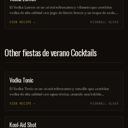
El Vodka Lemon es un cóctel refrescante y vibrante que combina
vodka de alta calidad con jugo de limón fresco y un toque de soda.
Ideal para disfrutar en días calurosos, su sabor cítrico y burbujeante
VIEW RECIPE →
HIGHBALL GLASS
lo convierte en una opción perfecta para cualquier ocasión. ¡Un
trago sencillo que nunca pasa de moda!
Other fiestas de verano Cocktails
Vodka Tonic
COCKTAIL
El Vodka Tonic es un cóctel refrescante y sencillo que combina
vodka de alta calidad con agua tónica, creando una bebida
equilibrada y burbujeante. Se sirve generalmente en un vaso alto,
VIEW RECIPE →
HIGHBALL GLASS
adornado con una rodaja de limón o lima, lo que realza su sabor y
aroma. Ideal para cualquier ocasión, es una opción popular entre los
amantes de los cócteles.
Kool-Aid Shot
SHOT