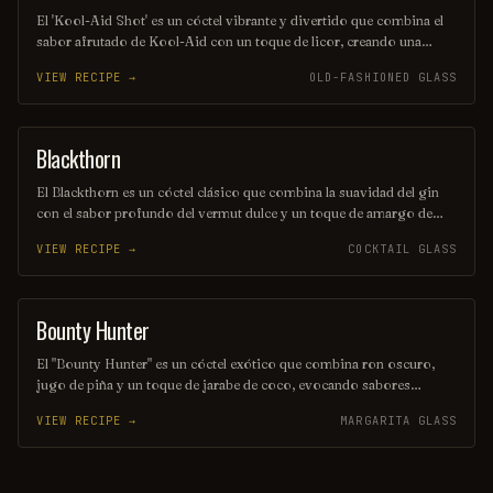
El 'Kool-Aid Shot' es un cóctel vibrante y divertido que combina el
sabor afrutado de Kool-Aid con un toque de licor, creando una
explosión de color y sabor en cada sorbo. Perfecto para fiestas y
VIEW RECIPE →
OLD-FASHIONED GLASS
reuniones, este trago es fácil de preparar y seguro que alegrará el
ambiente. ¡Disfrútalo frío y comparte la diversión!
Blackthorn
ORDINARY DRINK
El Blackthorn es un cóctel clásico que combina la suavidad del gin
con el sabor profundo del vermut dulce y un toque de amargo de
angostura. Su color oscuro y seductor, junto con su perfil de sabor
VIEW RECIPE →
COCKTAIL GLASS
equilibrado, lo convierten en una opción perfecta para quienes
buscan una bebida elegante y sofisticada. Ideal para disfrutar en una
noche especial o como aperitivo antes de una cena.
Bounty Hunter
COCKTAIL
El "Bounty Hunter" es un cóctel exótico que combina ron oscuro,
jugo de piña y un toque de jarabe de coco, evocando sabores
tropicales que transportan a una isla paradisíaca. Decorado con una
VIEW RECIPE →
MARGARITA GLASS
rodaja de piña y una cereza, este trago es perfecto para aquellos que
buscan una aventura refrescante en cada sorbo. Ideal para disfrutar
en una tarde soleada o en una fiesta temática.