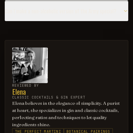
Can I make a non-alcoholic version of the Army special?
REVIEWED BY
Elena
CLASSIC COCKTAILS & GIN EXPERT
Elena believes in the elegance of simplicity. A purist
at heart, she specializes in gin and classic cocktails,
perfecting ratios and techniques to let quality
ingredients shine.
THE PERFECT MARTINI
BOTANICAL PAIRINGS