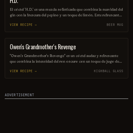
H.D.
El cóctel 'H.D.' es una mezcla sofisticada que combina la suavidad del
gin con la frescura del pepino y un toque de limón. Este refrescante
trago se sirve en un vaso elegante, adornado con una rodaja de
VIEW RECIPE →
BEER MUG
pepino, ofreciendo una experiencia única y revitalizante. Ideal para
disfrutar en una tarde soleada o en una velada especial.
Owen's Grandmother's Revenge
ORDINARY DRINK
"Owen's Grandmother's Revenge" es un cóctel audaz y refrescante
que combina la intensidad del ron oscuro con un toque de jugo de
piña y un ligero matiz de especias. Esta mezcla única evoca
VIEW RECIPE →
HIGHBALL GLASS
recuerdos de la abuela, con un sabor que es tanto nostálgico como
sorprendente, perfecto para quienes buscan una experiencia de
bebida inolvidable. ¡Disfrútalo con moderación y deja que te lleve a
un viaje de sabores!
ADVERTISEMENT