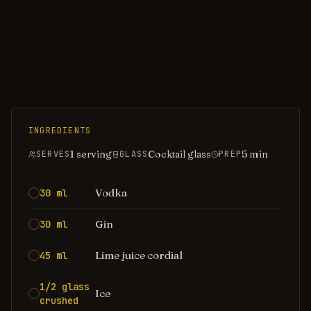
INGREDIENTS
1 serving
Cocktail glass
5
min
SERVES
GLASS
PREP
Vodka
30 ml
Gin
30 ml
Lime juice cordial
45 ml
1/2 glass
Ice
crushed