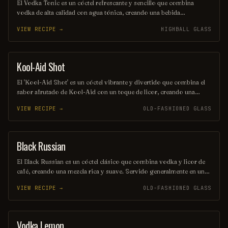
El Vodka Tonic es un cóctel refrescante y sencillo que combina
vodka de alta calidad con agua tónica, creando una bebida
equilibrada y burbujeante. Se sirve generalmente en un vaso alto,
VIEW RECIPE →
HIGHBALL GLASS
adornado con una rodaja de limón o lima, lo que realza su sabor y
aroma. Ideal para cualquier ocasión, es una opción popular entre los
amantes de los cócteles.
Kool-Aid Shot
SHOT
El 'Kool-Aid Shot' es un cóctel vibrante y divertido que combina el
sabor afrutado de Kool-Aid con un toque de licor, creando una
explosión de color y sabor en cada sorbo. Perfecto para fiestas y
VIEW RECIPE →
OLD-FASHIONED GLASS
reuniones, este trago es fácil de preparar y seguro que alegrará el
ambiente. ¡Disfrútalo frío y comparte la diversión!
Black Russian
ORDINARY DRINK
El Black Russian es un cóctel clásico que combina vodka y licor de
café, creando una mezcla rica y suave. Servido generalmente en un
vaso corto con hielo, su sabor intenso y ligeramente dulce lo
VIEW RECIPE →
OLD-FASHIONED GLASS
convierte en una opción popular para los amantes de las bebidas con
carácter. Perfecto para disfrutar en una noche de relajación o como
un digestivo después de la cena.
Vodka Lemon
COCKTAIL