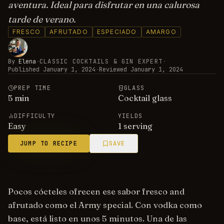
aventura. Ideal para disfrutar en una calurosa
tarde de verano.
FRESCO
AFRUTADO
ESPECIADO
AMARGO
By
Elena
·
CLASSIC COCKTAILS & GIN EXPERT
·
Published
January 1, 2024
·
Reviewed
January 1, 2024
PREP TIME
GLASS
5
min
Cocktail glass
DIFFICULTY
YIELDS
Easy
1 serving
JUMP TO RECIPE
SAVE
Pocos cócteles ofrecen ese sabor fresco and
afrutado como el Army special. Con vodka como
base, está listo en unos 5 minutos. Una de las