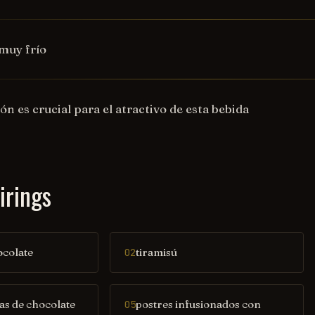
 muy frío
ón es crucial para el atractivo de esta bebida
irings
ocolate
tiramisú
02
tas de chocolate
postres infusionados con
05