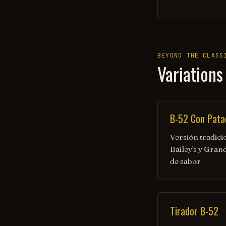
BEYOND THE CLASS
Variations
B-52 Con Pata
Versión tradici
Bailey's y Gran
de sabor
Tirador B-52