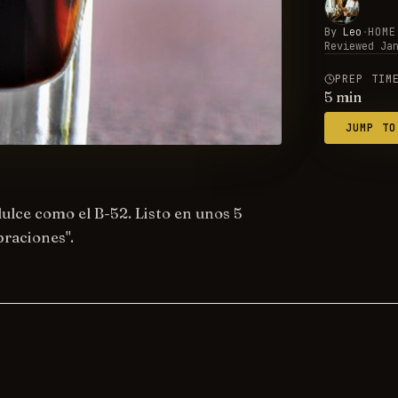
By
Leo
·
HOME
Reviewed
Ja
PREP TIM
5
min
JUMP TO
ulce como el B-52. Listo en unos 5
braciones".