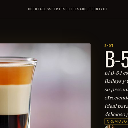
COCKTAILS
SPIRITS
GUIDES
ABOUT
CONTACT
B-
SHOT
El B-52 es
Baileys y
su present
ofreciend
Ideal par
delicioso 
CREMOSO