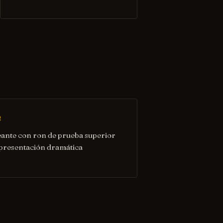
e
eante con ron de prueba superior
presentación dramática