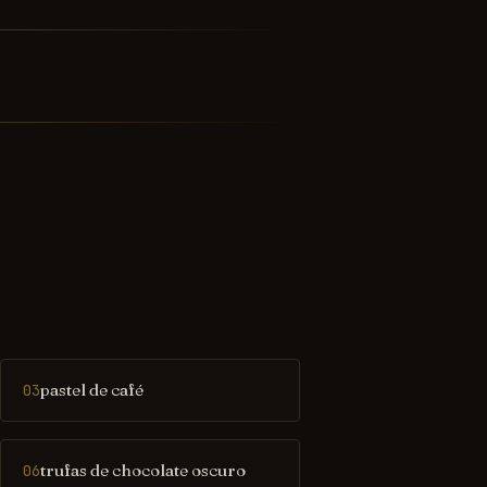
pastel de café
03
trufas de chocolate oscuro
06