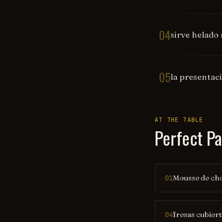
04
sirve helado
05
la presentaci
AT THE TABLE
Perfect Pa
Mousse de ch
01
fresas cubier
04