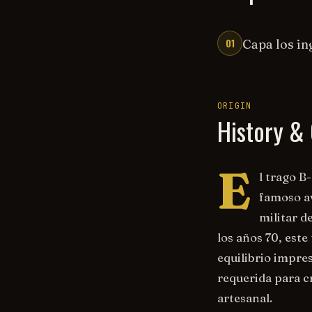
01
Capa los in
ORIGIN
History & 
E
l trago B
famoso av
militar d
los años 70, este
equilibrio impres
requerida para cr
artesanal.