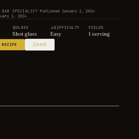
 BAR SPECIALIST
·
Published
January 1, 2024
·
nuary 1, 2024
E
GLASS
DIFFICULTY
YIELDS
Shot glass
Easy
1 serving
 RECIPE
SAVE