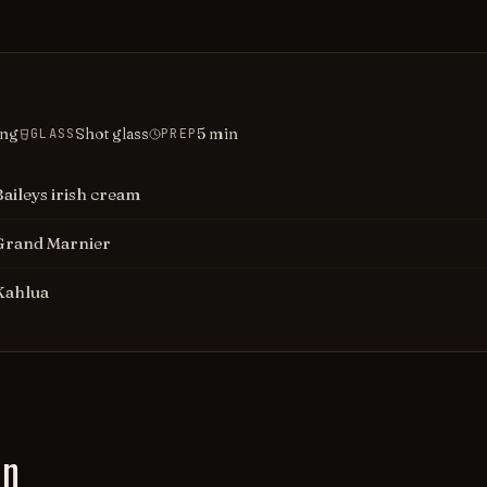
ing
Shot glass
5
min
GLASS
PREP
Baileys irish cream
Grand Marnier
Kahlua
on