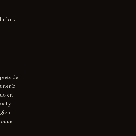
lador.
spués del
ginería
ndo en
ual y
égica
nfoque