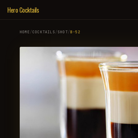
Hero Cocktails
HOME
/
COCKTAILS
/
SHOT
/
B-52