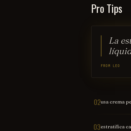
Pro Tips
La es
líqui
FROM LEO
02
usa crema pe
03
estratifica 