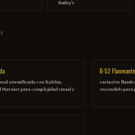
Bailey's
IC
da
B-52 Flameant
onal estratificada con Kahlúa,
variación flamb
d Marnier para complejidad visual y
encendido para 