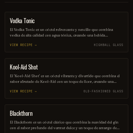
Vodka Tonic
COCKTAIL
El Vodka Tonic es un cóctel refrescante y sencillo que combina
vodka de alta calidad con agua tónica, creando una bebida
equilibrada y burbujeante. Se sirve generalmente en un vaso alto,
VIEW RECIPE →
HIGHBALL GLASS
adornado con una rodaja de limón o lima, lo que realza su sabor y
aroma. Ideal para cualquier ocasión, es una opción popular entre los
amantes de los cócteles.
Kool-Aid Shot
SHOT
El 'Kool-Aid Shot' es un cóctel vibrante y divertido que combina el
sabor afrutado de Kool-Aid con un toque de licor, creando una
explosión de color y sabor en cada sorbo. Perfecto para fiestas y
VIEW RECIPE →
OLD-FASHIONED GLASS
reuniones, este trago es fácil de preparar y seguro que alegrará el
ambiente. ¡Disfrútalo frío y comparte la diversión!
Blackthorn
ORDINARY DRINK
El Blackthorn es un cóctel clásico que combina la suavidad del gin
con el sabor profundo del vermut dulce y un toque de amargo de