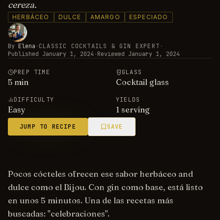
cereza.
HERBÁCEO
DULCE
AMARGO
ESPECIADO
By
Elena
·
CLASSIC COCKTAILS & GIN EXPERT
·
Published
January 1, 2024
·
Reviewed
January 1, 2024
PREP TIME
GLASS
5
min
Cocktail glass
DIFFICULTY
YIELDS
Easy
1 serving
JUMP TO RECIPE
SAVE
Pocos cócteles ofrecen ese sabor herbáceo and
dulce como el Bijou. Con gin como base, está listo
en unos 5 minutos. Una de las recetas más
buscadas: "celebraciones".