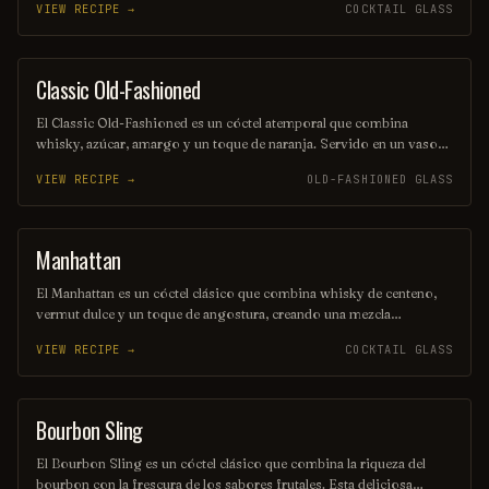
VIEW RECIPE →
COCKTAIL GLASS
experiencia placentera que invita a la conversación y el relax.
Perfecto para los amantes de los sabores intensos y dulces.
Classic Old-Fashioned
ORDINARY DRINK
El Classic Old-Fashioned es un cóctel atemporal que combina
whisky, azúcar, amargo y un toque de naranja. Servido en un vaso
bajo, se mezcla con hielo y se adorna con una cáscara de naranja,
VIEW RECIPE →
OLD-FASHIONED GLASS
ofreciendo un sabor robusto y equilibrado. Ideal para los amantes
de los cócteles clásicos, evoca la elegancia de épocas pasadas.
Manhattan
COCKTAIL
El Manhattan es un cóctel clásico que combina whisky de centeno,
vermut dulce y un toque de angostura, creando una mezcla
equilibrada y sofisticada. Servido en una copa de cóctel, se adorna
VIEW RECIPE →
COCKTAIL GLASS
típicamente con una cereza marrasquino, lo que le añade un toque de
elegancia. Su sabor robusto y aromático lo convierte en una
elección popular entre los amantes de los cócteles.
Bourbon Sling
ORDINARY DRINK
El Bourbon Sling es un cóctel clásico que combina la riqueza del
bourbon con la frescura de los sabores frutales. Esta deliciosa