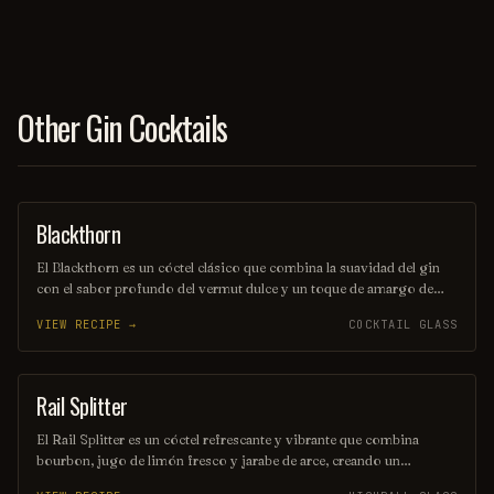
Other Gin Cocktails
Blackthorn
ORDINARY DRINK
El Blackthorn es un cóctel clásico que combina la suavidad del gin
con el sabor profundo del vermut dulce y un toque de amargo de
angostura. Su color oscuro y seductor, junto con su perfil de sabor
VIEW RECIPE →
COCKTAIL GLASS
equilibrado, lo convierten en una opción perfecta para quienes
buscan una bebida elegante y sofisticada. Ideal para disfrutar en una
noche especial o como aperitivo antes de una cena.
Rail Splitter
COCKTAIL
El Rail Splitter es un cóctel refrescante y vibrante que combina
bourbon, jugo de limón fresco y jarabe de arce, creando un
equilibrio perfecto entre lo dulce y lo ácido. Decorado con una