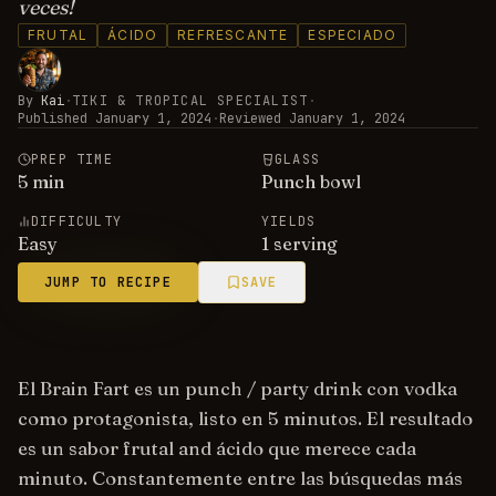
veces!
FRUTAL
ÁCIDO
REFRESCANTE
ESPECIADO
By
Kai
·
TIKI & TROPICAL SPECIALIST
·
Published
January 1, 2024
·
Reviewed
January 1, 2024
PREP TIME
GLASS
5
min
Punch bowl
DIFFICULTY
YIELDS
Easy
1 serving
JUMP TO RECIPE
SAVE
El Brain Fart es un punch / party drink con vodka
como protagonista, listo en 5 minutos. El resultado
es un sabor frutal and ácido que merece cada
minuto. Constantemente entre las búsquedas más