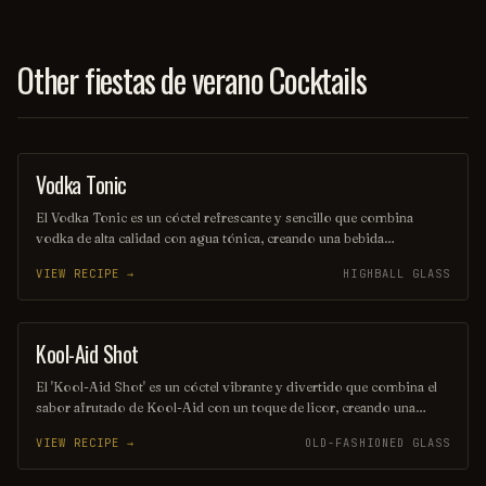
Other fiestas de verano Cocktails
Vodka Tonic
COCKTAIL
El Vodka Tonic es un cóctel refrescante y sencillo que combina
vodka de alta calidad con agua tónica, creando una bebida
equilibrada y burbujeante. Se sirve generalmente en un vaso alto,
VIEW RECIPE →
HIGHBALL GLASS
adornado con una rodaja de limón o lima, lo que realza su sabor y
aroma. Ideal para cualquier ocasión, es una opción popular entre los
amantes de los cócteles.
Kool-Aid Shot
SHOT
El 'Kool-Aid Shot' es un cóctel vibrante y divertido que combina el
sabor afrutado de Kool-Aid con un toque de licor, creando una
explosión de color y sabor en cada sorbo. Perfecto para fiestas y
VIEW RECIPE →
OLD-FASHIONED GLASS
reuniones, este trago es fácil de preparar y seguro que alegrará el
ambiente. ¡Disfrútalo frío y comparte la diversión!