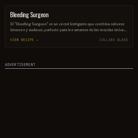
Bleeding Surgeon
SOFT DRINK
El "Bleeding Surgeon" es un cóctel intrigante que combina sabores
intensos y audaces, perfecto para los amantes de las mezclas únicas.
Su color rojo vibrante evoca una sensación de misterio, mientras
VIEW RECIPE →
COLLINS GLASS
que ingredientes como el licor de cereza y el vodka añaden un toque
de sofisticación y un giro inesperado. Ideal para impresionar en una
noche de cócteles o en una celebración especial.
ADVERTISEMENT