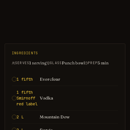
INGREDIENTS
1 serving
Punch bowl
5
min
SERVES
GLASS
PREP
Everclear
1 fifth
1 fifth
Vodka
Smirnoff
red label
Mountain Dew
2 L
Surge