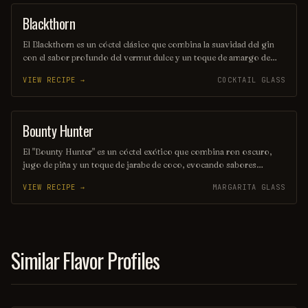
Blackthorn
ORDINARY DRINK
El Blackthorn es un cóctel clásico que combina la suavidad del gin
con el sabor profundo del vermut dulce y un toque de amargo de
angostura. Su color oscuro y seductor, junto con su perfil de sabor
VIEW RECIPE →
COCKTAIL GLASS
equilibrado, lo convierten en una opción perfecta para quienes
buscan una bebida elegante y sofisticada. Ideal para disfrutar en una
noche especial o como aperitivo antes de una cena.
Bounty Hunter
COCKTAIL
El "Bounty Hunter" es un cóctel exótico que combina ron oscuro,
jugo de piña y un toque de jarabe de coco, evocando sabores
tropicales que transportan a una isla paradisíaca. Decorado con una
VIEW RECIPE →
MARGARITA GLASS
rodaja de piña y una cereza, este trago es perfecto para aquellos que
buscan una aventura refrescante en cada sorbo. Ideal para disfrutar
en una tarde soleada o en una fiesta temática.
Similar Flavor Profiles