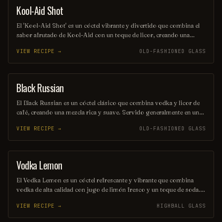
Kool-Aid Shot
SHOT
El 'Kool-Aid Shot' es un cóctel vibrante y divertido que combina el
sabor afrutado de Kool-Aid con un toque de licor, creando una
explosión de color y sabor en cada sorbo. Perfecto para fiestas y
VIEW RECIPE →
OLD-FASHIONED GLASS
reuniones, este trago es fácil de preparar y seguro que alegrará el
ambiente. ¡Disfrútalo frío y comparte la diversión!
Black Russian
ORDINARY DRINK
El Black Russian es un cóctel clásico que combina vodka y licor de
café, creando una mezcla rica y suave. Servido generalmente en un
vaso corto con hielo, su sabor intenso y ligeramente dulce lo
VIEW RECIPE →
OLD-FASHIONED GLASS
convierte en una opción popular para los amantes de las bebidas con
carácter. Perfecto para disfrutar en una noche de relajación o como
un digestivo después de la cena.
Vodka Lemon
COCKTAIL
El Vodka Lemon es un cóctel refrescante y vibrante que combina
vodka de alta calidad con jugo de limón fresco y un toque de soda.
Ideal para disfrutar en días calurosos, su sabor cítrico y burbujeante
VIEW RECIPE →
HIGHBALL GLASS
lo convierte en una opción perfecta para cualquier ocasión. ¡Un
trago sencillo que nunca pasa de moda!