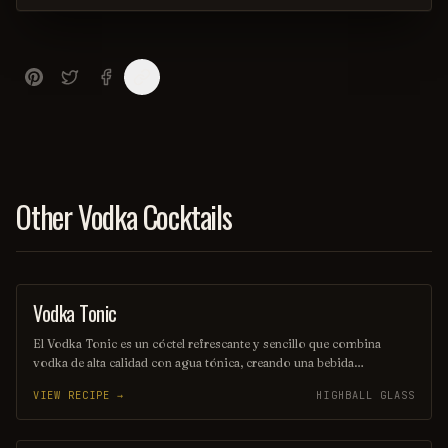
Other Vodka Cocktails
Vodka Tonic
COCKTAIL
El Vodka Tonic es un cóctel refrescante y sencillo que combina
vodka de alta calidad con agua tónica, creando una bebida
equilibrada y burbujeante. Se sirve generalmente en un vaso alto,
VIEW RECIPE →
HIGHBALL GLASS
adornado con una rodaja de limón o lima, lo que realza su sabor y
aroma. Ideal para cualquier ocasión, es una opción popular entre los
amantes de los cócteles.