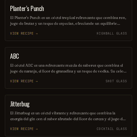
Planter’s Punch
COCKTAIL
El Planter's Punch es un cóctel tropical refrescante que combina ron,
jugo de frutas y un toque de especias, ofreciendo un equilibrio
perfecto entre dulzura y acidez. Esta bebida, originaria de las islas
VIEW RECIPE →
HIGHBALL GLASS
del Caribe, es ideal para disfrutar en días soleados y evoca la esencia
del verano. Su presentación colorida y vibrante la convierte en un
favorito en fiestas y celebraciones.
ABC
SHOT
El cóctel ABC es una refrescante mezcla de sabores que combina el
jugo de naranja, el licor de granadina y un toque de vodka. Su color
vibrante y su sabor afrutado lo convierten en la opción perfecta para
VIEW RECIPE →
SHOT GLASS
cualquier ocasión festiva. Disfrútalo en un vaso alto con hielo y una
rodaja de naranja como decoración.
Jitterbug
COCKTAIL
El Jitterbug es un cóctel vibrante y refrescante que combina la
energía del gin con el sabor afrutado del licor de cereza y el jugo de
limón. Decorado con una rodaja de limón y una cereza, este trago es
VIEW RECIPE →
COCKTAIL GLASS
perfecto para aquellos que buscan un toque de diversión en su
bebida. ¡Disfruta de su sabor único y animado en cualquier ocasión!