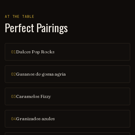
AT THE TABLE
Perfect Pairings
Dulces Pop Rocks
01
Gusanos de goma agria
02
Caramelos Fizzy
03
Granizados azules
04