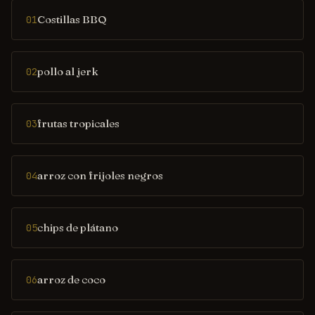
Costillas BBQ
01
pollo al jerk
02
frutas tropicales
03
arroz con frijoles negros
04
chips de plátano
05
arroz de coco
06