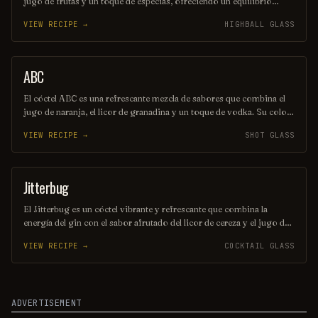
jugo de frutas y un toque de especias, ofreciendo un equilibrio
perfecto entre dulzura y acidez. Esta bebida, originaria de las islas
VIEW RECIPE →
HIGHBALL GLASS
del Caribe, es ideal para disfrutar en días soleados y evoca la esencia
del verano. Su presentación colorida y vibrante la convierte en un
favorito en fiestas y celebraciones.
ABC
SHOT
El cóctel ABC es una refrescante mezcla de sabores que combina el
jugo de naranja, el licor de granadina y un toque de vodka. Su color
vibrante y su sabor afrutado lo convierten en la opción perfecta para
VIEW RECIPE →
SHOT GLASS
cualquier ocasión festiva. Disfrútalo en un vaso alto con hielo y una
rodaja de naranja como decoración.
Jitterbug
COCKTAIL
El Jitterbug es un cóctel vibrante y refrescante que combina la
energía del gin con el sabor afrutado del licor de cereza y el jugo de
limón. Decorado con una rodaja de limón y una cereza, este trago es
VIEW RECIPE →
COCKTAIL GLASS
perfecto para aquellos que buscan un toque de diversión en su
bebida. ¡Disfruta de su sabor único y animado en cualquier ocasión!
ADVERTISEMENT