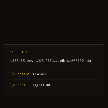
INGREDIENTS
1 serving
Beer pilsner
5
min
SERVES
GLASS
PREP
Corona
1 bottle
Light rum
1 shot