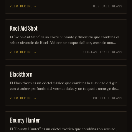
equilibrada y burbujeante. Se sirve generalmente en un vaso alto,
VIEW RECIPE →
HIGHBALL GLASS
adornado con una rodaja de limón o lima, lo que realza su sabor y
aroma. Ideal para cualquier ocasión, es una opción popular entre los
amantes de los cócteles.
Kool-Aid Shot
SHOT
El 'Kool-Aid Shot' es un cóctel vibrante y divertido que combina el
sabor afrutado de Kool-Aid con un toque de licor, creando una
explosión de color y sabor en cada sorbo. Perfecto para fiestas y
VIEW RECIPE →
OLD-FASHIONED GLASS
reuniones, este trago es fácil de preparar y seguro que alegrará el
ambiente. ¡Disfrútalo frío y comparte la diversión!
Blackthorn
ORDINARY DRINK
El Blackthorn es un cóctel clásico que combina la suavidad del gin
con el sabor profundo del vermut dulce y un toque de amargo de
angostura. Su color oscuro y seductor, junto con su perfil de sabor
VIEW RECIPE →
COCKTAIL GLASS
equilibrado, lo convierten en una opción perfecta para quienes
buscan una bebida elegante y sofisticada. Ideal para disfrutar en una
noche especial o como aperitivo antes de una cena.
Bounty Hunter
COCKTAIL
El "Bounty Hunter" es un cóctel exótico que combina ron oscuro,