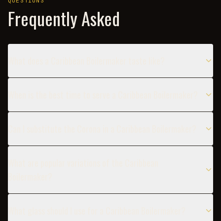
QUESTIONS
Frequently Asked
What does a Caribbean Boilermaker taste like?
When is the best time to serve a Caribbean Boilermaker?
Can I substitute the Corona in a Caribbean Boilermaker?
What are popular variations of the Caribbean
Boilermaker?
What glass should I use for a Caribbean Boilermaker?