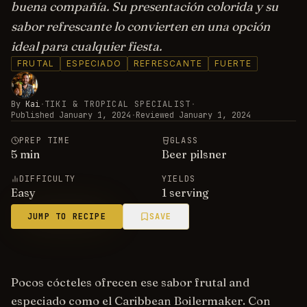
buena compañía. Su presentación colorida y su
sabor refrescante lo convierten en una opción
ideal para cualquier fiesta.
FRUTAL
ESPECIADO
REFRESCANTE
FUERTE
By
Kai
·
TIKI & TROPICAL SPECIALIST
·
Published
January 1, 2024
·
Reviewed
January 1, 2024
PREP TIME
GLASS
5
min
Beer pilsner
DIFFICULTY
YIELDS
Easy
1 serving
JUMP TO RECIPE
SAVE
Pocos cócteles ofrecen ese sabor frutal and
especiado como el Caribbean Boilermaker. Con