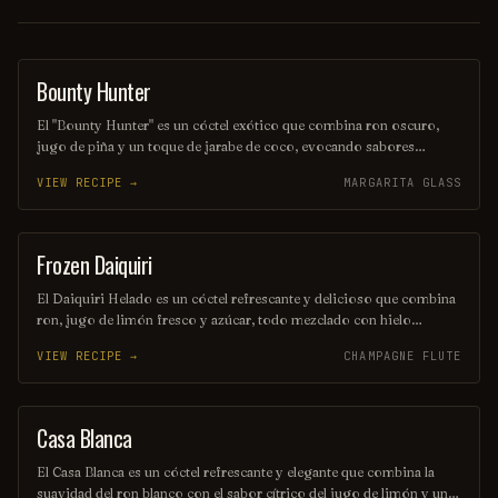
Bounty Hunter
COCKTAIL
El "Bounty Hunter" es un cóctel exótico que combina ron oscuro,
jugo de piña y un toque de jarabe de coco, evocando sabores
tropicales que transportan a una isla paradisíaca. Decorado con una
VIEW RECIPE →
MARGARITA GLASS
rodaja de piña y una cereza, este trago es perfecto para aquellos que
buscan una aventura refrescante en cada sorbo. Ideal para disfrutar
en una tarde soleada o en una fiesta temática.
Frozen Daiquiri
ORDINARY DRINK
El Daiquiri Helado es un cóctel refrescante y delicioso que combina
ron, jugo de limón fresco y azúcar, todo mezclado con hielo
triturado hasta obtener una textura suave y congelada. Perfecto para
VIEW RECIPE →
CHAMPAGNE FLUTE
disfrutar en un día caluroso, este trago tropical ofrece un equilibrio
perfecto entre acidez y dulzura. Su presentación vibrante y su sabor
irresistible lo convierten en una opción ideal para cualquier ocasión
festiva.
Casa Blanca
ORDINARY DRINK
El Casa Blanca es un cóctel refrescante y elegante que combina la
suavidad del ron blanco con el sabor cítrico del jugo de limón y un