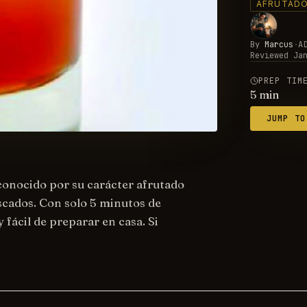
AFRUTAD
By
Marcus
·
A
Reviewed
Ja
PREP TIM
5
min
JUMP TO
conocido por su carácter afrutado
scados. Con solo 5 minutos de
 fácil de preparar en casa. Si