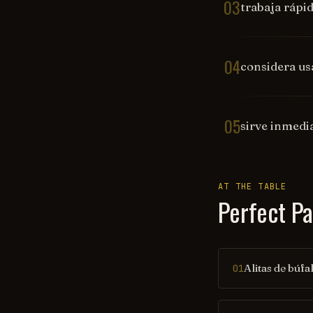
03
trabaja rápi
04
considera us
05
sirve inmedi
AT THE TABLE
Perfect Pa
Alitas de búfa
01