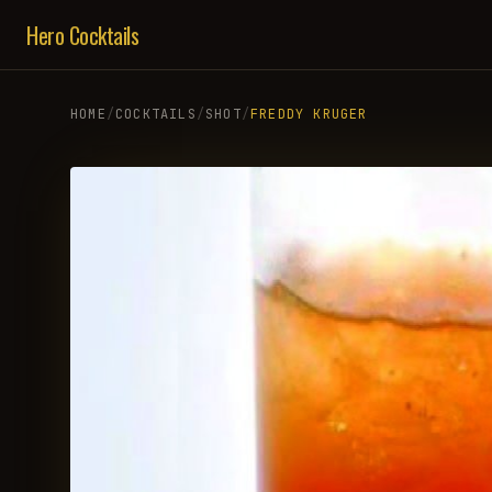
Hero Cocktails
HOME
/
COCKTAILS
/
SHOT
/
FREDDY KRUGER