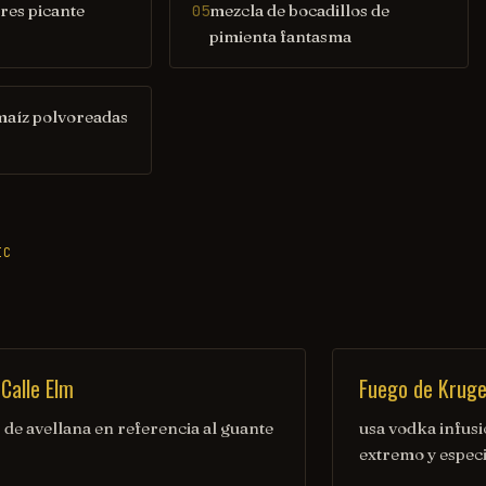
 res picante
mezcla de bocadillos de
05
pimienta fantasma
maíz polvoreadas
IC
 Calle Elm
Fuego de Kruge
 de avellana en referencia al guante
usa vodka infus
extremo y especi