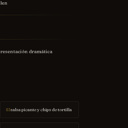
clen
presentación dramática
salsa picante y chips de tortilla
03