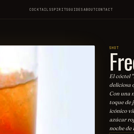
COCKTAILS
SPIRITS
GUIDES
ABOUT
CONTACT
Fre
SHOT
El cóctel
deliciosa
Con una m
toque de j
icónico vi
azúcar ro
noche de 