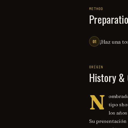
METHOD
Preparati
01
¡Haz una t
ORIGIN
History & 
N
ombrado 
tipo sho
los años
Su presentación 