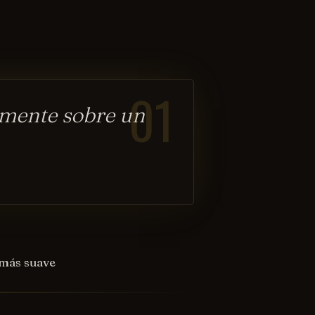
01
amente sobre un
 más suave