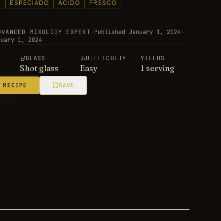
O
ESPECIADO
ÁCIDO
FRESCO
DVANCED MIXOLOGY EXPERT
·
Published
January 1, 2024
·
nuary 1, 2024
E
GLASS
DIFFICULTY
YIELDS
Shot glass
Easy
1 serving
 RECIPE
SAVE