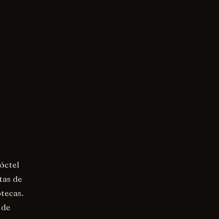
óctel
tas de
otecas.
 de