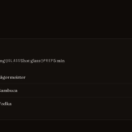
ing
Shot glass
5
min
GLASS
PREP
Jägermeister
Sambuca
Vodka