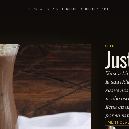
COCKTAILS
SPIRITS
GUIDES
ABOUT
CONTACT
Jus
SHAKE
"Just a M
la suavida
suave aca
noche estr
llena en u
por su sab
MENTOLA