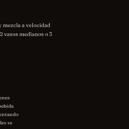
 y mezcla a velocidad
 2 vasos medianos o 3
genes
bebida
sentando
les se