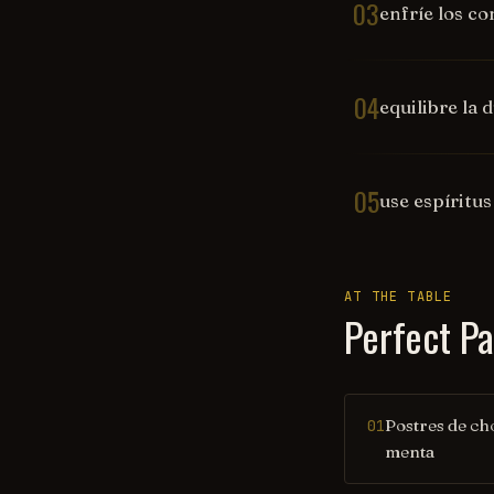
03
enfríe los c
04
equilibre la
05
use espíritu
AT THE TABLE
Perfect Pa
Postres de ch
01
menta