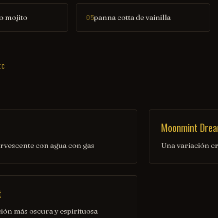
o mojito
panna cotta de vainilla
05
IC
Moonmint Dre
ervescente con agua con gas
Una variación c
t
ión más oscura y espirituosa