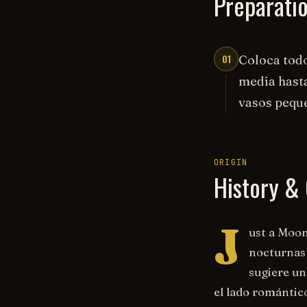
Preparati
01
Coloca todo
media hasta
vasos peque
ORIGIN
History & 
J
ust a Moon
nocturnas 
sugiere un
el lado romántic