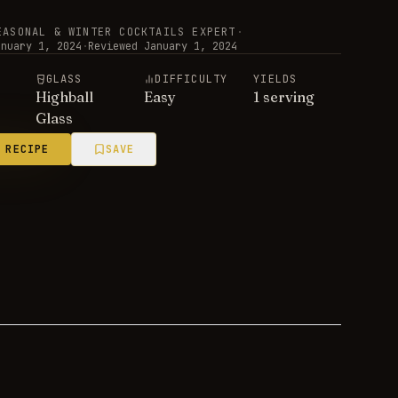
EASONAL & WINTER COCKTAILS EXPERT
·
anuary 1, 2024
·
Reviewed
January 1, 2024
E
GLASS
DIFFICULTY
YIELDS
Highball
Easy
1 serving
Glass
 RECIPE
SAVE