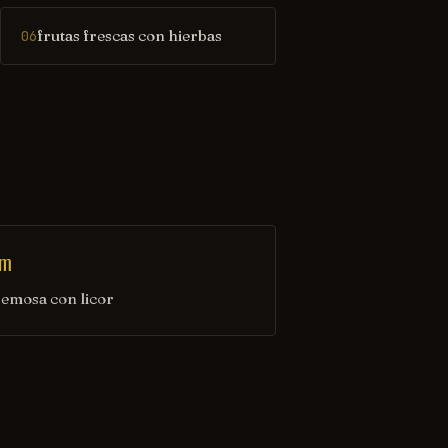
frutas frescas con hierbas
06
am
remosa con licor