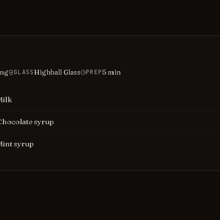
ing
Highball Glass
5
min
GLASS
PREP
Milk
Chocolate syrup
Mint syrup