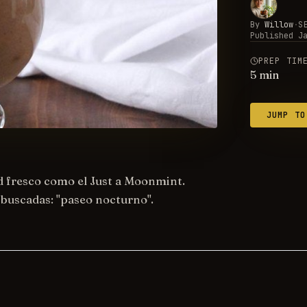
By
Willow
·
S
Published
J
PREP TIM
5
min
JUMP TO
d fresco como el Just a Moonmint.
 buscadas: "paseo nocturno".