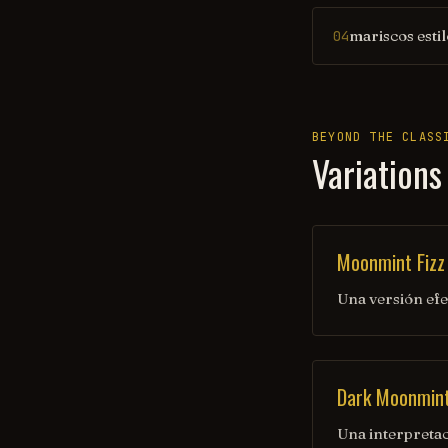
mariscos estil
04
BEYOND THE CLASS
Variations
Moonmint Fizz
Una versión ef
Dark Moonmin
Una interpretac