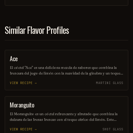
buscan una aventura refrescante en cada sorbo. Ideal para disfrutar
en una tarde soleada o en una fiesta temática.
Similar Flavor Profiles
Ace
COCKTAIL
El cóctel "Ace" es una deliciosa mezcla de sabores que combina la
frescura del jugo de limón con la suavidad de la ginebra y un toque
de jarabe de agave. Decorado con una rodaja de limón y una ramita
VIEW RECIPE →
MARTINI GLASS
de menta, es la bebida perfecta para disfrutar en una tarde soleada.
Su equilibrio entre lo ácido y lo dulce lo convierte en un verdadero
as en cualquier reunión.
Moranguito
SHOT
El Moranguito es un cóctel refrescante y afrutado que combina la
dulzura de las fresas frescas con el toque cítrico del limón. Este
delicioso trago se mezcla con ron blanco y un toque de menta,
VIEW RECIPE →
SHOT GLASS
creando una experiencia vibrante y veraniega en cada sorbo. Ideal