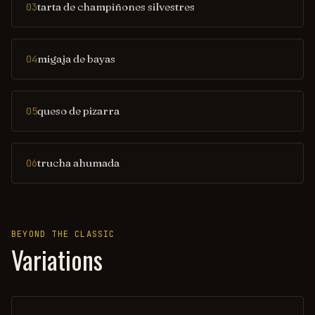
tarta de champiñones silvestres
03
migaja de bayas
04
queso de pizarra
05
trucha ahumada
06
BEYOND THE CLASSIC
Variations