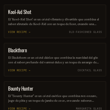
amantes de los cócteles.
Kool-Aid Shot
SHOT
El 'Kool-Aid Shot' es un cóctel vibrante y divertido que combina el
sabor afrutado de Kool-Aid con un toque de licor, creando una
explosión de color y sabor en cada sorbo. Perfecto para fiestas y
VIEW RECIPE →
OLD-FASHIONED GLASS
reuniones, este trago es fácil de preparar y seguro que alegrará el
ambiente. ¡Disfrútalo frío y comparte la diversión!
Blackthorn
ORDINARY DRINK
El Blackthorn es un cóctel clásico que combina la suavidad del gin
con el sabor profundo del vermut dulce y un toque de amargo de
angostura. Su color oscuro y seductor, junto con su perfil de sabor
VIEW RECIPE →
COCKTAIL GLASS
equilibrado, lo convierten en una opción perfecta para quienes
buscan una bebida elegante y sofisticada. Ideal para disfrutar en una
noche especial o como aperitivo antes de una cena.
Bounty Hunter
COCKTAIL
El "Bounty Hunter" es un cóctel exótico que combina ron oscuro,
jugo de piña y un toque de jarabe de coco, evocando sabores
tropicales que transportan a una isla paradisíaca. Decorado con una
VIEW RECIPE →
MARGARITA GLASS
rodaja de piña y una cereza, este trago es perfecto para aquellos que