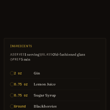
INGREDIENTS
1 serving
Old-fashioned glass
SERVES
GLASS
5
min
PREP
Gin
2 oz
Lemon Juice
0.75 oz
Sugar Syrup
0.75 oz
Blackberries
Ground