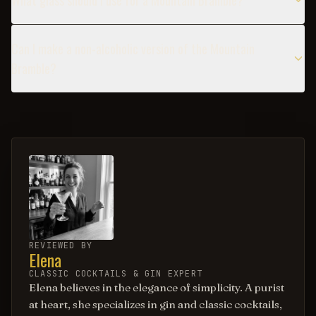
What glass should I use for a Mountain Bramble?
Can I make a non-alcoholic version of the Mountain
Bramble?
REVIEWED BY
Elena
CLASSIC COCKTAILS & GIN EXPERT
Elena believes in the elegance of simplicity. A purist
at heart, she specializes in gin and classic cocktails,