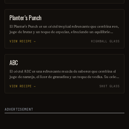
para disfrutar en una tarde soleada, el Moranguito es una celebración
de sabores que despierta los sentidos.
Planter’s Punch
COCKTAIL
El Planter's Punch es un cóctel tropical refrescante que combina ron,
jugo de frutas y un toque de especias, ofreciendo un equilibrio
perfecto entre dulzura y acidez. Esta bebida, originaria de las islas
VIEW RECIPE →
HIGHBALL GLASS
del Caribe, es ideal para disfrutar en días soleados y evoca la esencia
del verano. Su presentación colorida y vibrante la convierte en un
favorito en fiestas y celebraciones.
ABC
SHOT
El cóctel ABC es una refrescante mezcla de sabores que combina el
jugo de naranja, el licor de granadina y un toque de vodka. Su color
vibrante y su sabor afrutado lo convierten en la opción perfecta para
VIEW RECIPE →
SHOT GLASS
cualquier ocasión festiva. Disfrútalo en un vaso alto con hielo y una
rodaja de naranja como decoración.
ADVERTISEMENT