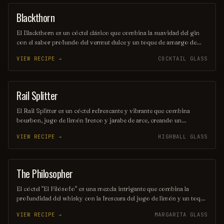
Blackthorn
ORDINARY DRINK
El Blackthorn es un cóctel clásico que combina la suavidad del gin
con el sabor profundo del vermut dulce y un toque de amargo de
angostura. Su color oscuro y seductor, junto con su perfil de sabor
VIEW RECIPE →
COCKTAIL GLASS
equilibrado, lo convierten en una opción perfecta para quienes
buscan una bebida elegante y sofisticada. Ideal para disfrutar en una
noche especial o como aperitivo antes de una cena.
Rail Splitter
COCKTAIL
El Rail Splitter es un cóctel refrescante y vibrante que combina
bourbon, jugo de limón fresco y jarabe de arce, creando un
equilibrio perfecto entre lo dulce y lo ácido. Decorado con una
VIEW RECIPE →
HIGHBALL GLASS
rodaja de limón y una ramita de menta, este trago es ideal para
disfrutar en una tarde soleada. Su nombre rinde homenaje al famoso
presidente estadounidense Abraham Lincoln, conocido como el
"Rail Splitter".
The Philosopher
COCKTAIL
El cóctel "El Filósofo" es una mezcla intrigante que combina la
profundidad del whisky con la frescura del jugo de limón y un toque
de jarabe de miel. Su sabor equilibrado invita a la reflexión, haciendo
VIEW RECIPE →
MARGARITA GLASS
de cada sorbo una experiencia contemplativa. Ideal para aquellos que