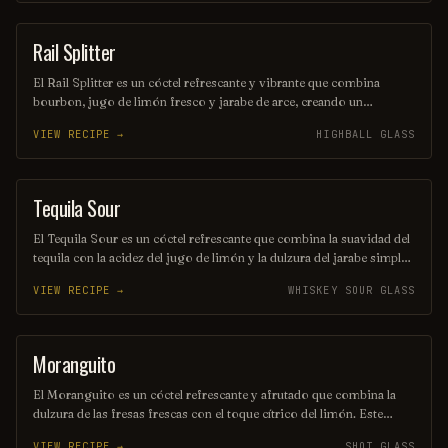
Perfecto para los amantes de los sabores intensos y dulces.
Rail Splitter
COCKTAIL
El Rail Splitter es un cóctel refrescante y vibrante que combina
bourbon, jugo de limón fresco y jarabe de arce, creando un
equilibrio perfecto entre lo dulce y lo ácido. Decorado con una
VIEW RECIPE →
HIGHBALL GLASS
rodaja de limón y una ramita de menta, este trago es ideal para
disfrutar en una tarde soleada. Su nombre rinde homenaje al famoso
presidente estadounidense Abraham Lincoln, conocido como el
"Rail Splitter".
Tequila Sour
ORDINARY DRINK
El Tequila Sour es un cóctel refrescante que combina la suavidad del
tequila con la acidez del jugo de limón y la dulzura del jarabe simple.
Se agita con hielo y se sirve en un vaso corto, a menudo adornado
VIEW RECIPE →
WHISKEY SOUR GLASS
con una rodaja de limón o una cereza. Su equilibrio entre sabores
cítricos y el característico toque del tequila lo convierte en una
opción ideal para cualquier ocasión.
Moranguito
SHOT
El Moranguito es un cóctel refrescante y afrutado que combina la
dulzura de las fresas frescas con el toque cítrico del limón. Este
delicioso trago se mezcla con ron blanco y un toque de menta,
VIEW RECIPE →
SHOT GLASS