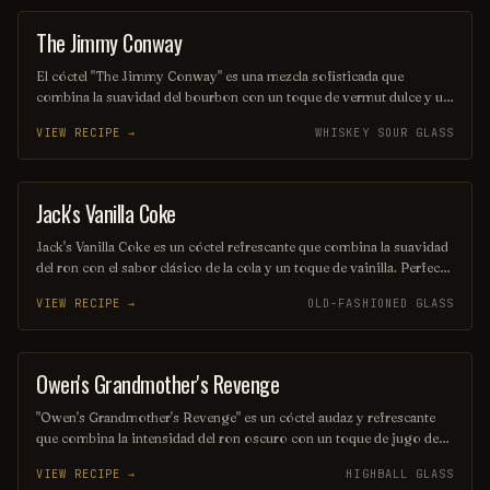
The Jimmy Conway
COCKTAIL
El cóctel "The Jimmy Conway" es una mezcla sofisticada que
combina la suavidad del bourbon con un toque de vermut dulce y un
ligero amargor de angostura. Decorado con una cáscara de naranja,
VIEW RECIPE →
WHISKEY SOUR GLASS
este trago evoca un sabor profundo y equilibrado, perfecto para
disfrutar en una velada especial. Su nombre rinde homenaje a un
icónico personaje del cine, añadiendo un toque de nostalgia a cada
sorbo.
Jack's Vanilla Coke
OTHER / UNKNOWN
Jack's Vanilla Coke es un cóctel refrescante que combina la suavidad
del ron con el sabor clásico de la cola y un toque de vainilla. Perfecto
para disfrutar en una tarde relajada, este trago ofrece una experiencia
VIEW RECIPE →
OLD-FASHIONED GLASS
dulce y burbujeante que deleitará a los amantes de los sabores
indulgentes. ¡Un brindis por la simplicidad y el placer!
Owen's Grandmother's Revenge
ORDINARY DRINK
"Owen's Grandmother's Revenge" es un cóctel audaz y refrescante
que combina la intensidad del ron oscuro con un toque de jugo de
piña y un ligero matiz de especias. Esta mezcla única evoca
VIEW RECIPE →
HIGHBALL GLASS
recuerdos de la abuela, con un sabor que es tanto nostálgico como