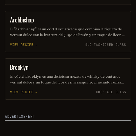
Apalaches, ideal para disfrutar en una noche especial.
Archbishop
ORDINARY DRINK
El "Archbishop" es un cóctel sofisticado que combina la riqueza del
vermut dulce con la frescura del jugo de limón y un toque de licor de
cereza. Servido en una copa elegante, este trago ofrece un equilibrio
VIEW RECIPE →
OLD-FASHIONED GLASS
perfecto entre dulzura y acidez, ideal para quienes buscan una
experiencia única y refinada. Su presentación y sabor lo convierten
en una opción perfecta para ocasiones especiales.
Brooklyn
COCKTAIL
El cóctel Brooklyn es una deliciosa mezcla de whisky de centeno,
vermut dulce y un toque de licor de marrasquino, a menudo realzado
con un poco de amargo de naranja. Su sabor equilibrado y
VIEW RECIPE →
COCKTAIL GLASS
ligeramente amargo lo convierte en una opción sofisticada para los
amantes de los cócteles clásicos. Ideal para disfrutar en una velada
elegante o como un aperitivo refinado.
ADVERTISEMENT