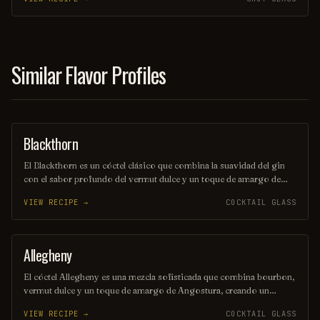
creando una experiencia vibrante y veraniega en cada sorbo. Ideal
para disfrutar en una tarde soleada, el Moranguito es una celebración
de sabores que despierta los sentidos.
Similar Flavor Profiles
Blackthorn
ORDINARY DRINK
El Blackthorn es un cóctel clásico que combina la suavidad del gin
con el sabor profundo del vermut dulce y un toque de amargo de
angostura. Su color oscuro y seductor, junto con su perfil de sabor
VIEW RECIPE →
COCKTAIL GLASS
equilibrado, lo convierten en una opción perfecta para quienes
buscan una bebida elegante y sofisticada. Ideal para disfrutar en una
noche especial o como aperitivo antes de una cena.
Allegheny
ORDINARY DRINK
El cóctel Allegheny es una mezcla sofisticada que combina bourbon,
vermut dulce y un toque de amargo de Angostura, creando un
equilibrio perfecto entre dulzura y amargor. Su presentación
VIEW RECIPE →
COCKTAIL GLASS
elegante y su sabor profundo evocan la esencia de la región de los