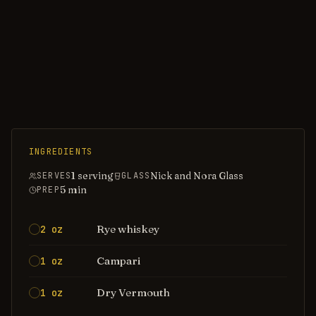
INGREDIENTS
1 serving
Nick and Nora Glass
SERVES
GLASS
5
min
PREP
Rye whiskey
2 oz
Campari
1 oz
Dry Vermouth
1 oz