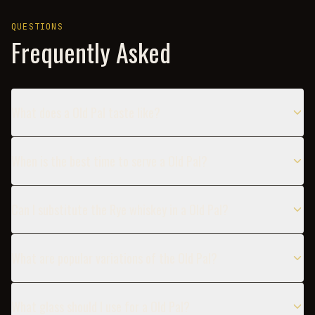
QUESTIONS
Frequently Asked
What does a Old Pal taste like?
When is the best time to serve a Old Pal?
Can I substitute the Rye whiskey in a Old Pal?
What are popular variations of the Old Pal?
What glass should I use for a Old Pal?