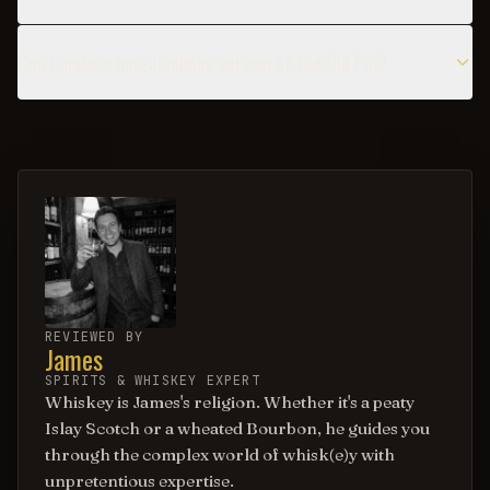
Can I make a non-alcoholic version of the Old Pal?
REVIEWED BY
James
SPIRITS & WHISKEY EXPERT
Whiskey is James's religion. Whether it's a peaty
Islay Scotch or a wheated Bourbon, he guides you
through the complex world of whisk(e)y with
unpretentious expertise.