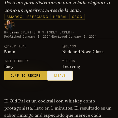
Perfecto para disfrutar en una velada elegante o
como un aperitivo antes de la cena.
AMARGO
ESPECIADO
HERBAL
SECO
By
James
·
SPIRITS & WHISKEY EXPERT
·
Published
January 1, 2024
·
Reviewed
January 1, 2024
PREP TIME
GLASS
5
min
Nick and Nora Glass
DIFFICULTY
YIELDS
Easy
1 serving
JUMP TO RECIPE
SAVE
El Old Pal es un cocktail con whiskey como
protagonista, listo en 5 minutos. El resultado es un
sabor amargo and especiado que merece cada