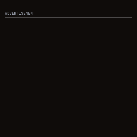
pasa de moda.
ADVERTISEMENT