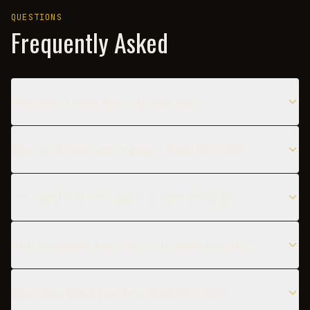
QUESTIONS
Frequently Asked
What does a Snake Bite (UK) taste like?
When is the best time to serve a Snake Bite (UK)?
Can I substitute the Lager in a Snake Bite (UK)?
What are popular variations of the Snake Bite (UK)?
What glass should I use for a Snake Bite (UK)?