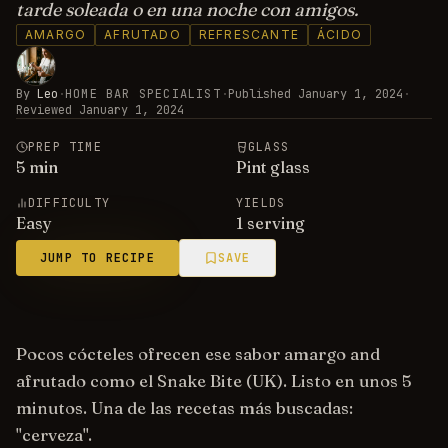
tarde soleada o en una noche con amigos.
AMARGO
AFRUTADO
REFRESCANTE
ÁCIDO
By
Leo
·
HOME BAR SPECIALIST
·
Published
January 1, 2024
·
Reviewed
January 1, 2024
PREP TIME
GLASS
5
min
Pint glass
DIFFICULTY
YIELDS
Easy
1 serving
JUMP TO RECIPE
SAVE
Pocos cócteles ofrecen ese sabor amargo and
afrutado como el Snake Bite (UK). Listo en unos 5
minutos. Una de las recetas más buscadas:
"cerveza".