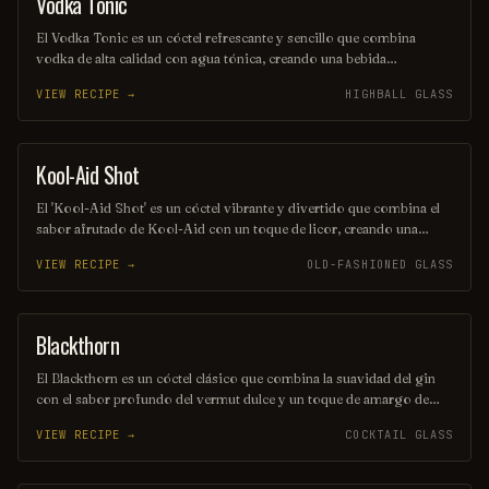
Vodka Tonic
COCKTAIL
El Vodka Tonic es un cóctel refrescante y sencillo que combina
vodka de alta calidad con agua tónica, creando una bebida
equilibrada y burbujeante. Se sirve generalmente en un vaso alto,
VIEW RECIPE →
HIGHBALL GLASS
adornado con una rodaja de limón o lima, lo que realza su sabor y
aroma. Ideal para cualquier ocasión, es una opción popular entre los
amantes de los cócteles.
Kool-Aid Shot
SHOT
El 'Kool-Aid Shot' es un cóctel vibrante y divertido que combina el
sabor afrutado de Kool-Aid con un toque de licor, creando una
explosión de color y sabor en cada sorbo. Perfecto para fiestas y
VIEW RECIPE →
OLD-FASHIONED GLASS
reuniones, este trago es fácil de preparar y seguro que alegrará el
ambiente. ¡Disfrútalo frío y comparte la diversión!
Blackthorn
ORDINARY DRINK
El Blackthorn es un cóctel clásico que combina la suavidad del gin
con el sabor profundo del vermut dulce y un toque de amargo de
angostura. Su color oscuro y seductor, junto con su perfil de sabor
VIEW RECIPE →
COCKTAIL GLASS
equilibrado, lo convierten en una opción perfecta para quienes
buscan una bebida elegante y sofisticada. Ideal para disfrutar en una
noche especial o como aperitivo antes de una cena.