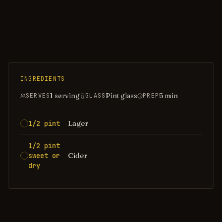
INGREDIENTS
1 serving
Pint glass
5
min
SERVES
GLASS
PREP
Lager
1/2 pint
1/2 pint
Cider
sweet or
dry