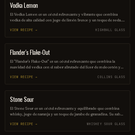
innovadores.
Vodka Lemon
COCKTAIL
El Vodka Lemon es un cóctel refrescante y vibrante que combina
vodka de alta calidad con jugo de limón fresco y un toque de soda.
Ideal para disfrutar en días calurosos, su sabor cítrico y burbujeante
VIEW RECIPE →
HIGHBALL GLASS
lo convierte en una opción perfecta para cualquier ocasión. ¡Un
trago sencillo que nunca pasa de moda!
Flander's Flake-Out
ORDINARY DRINK
El "Flander's Flake-Out" es un cóctel refrescante que combina la
suavidad del vodka con el sabor afrutado del licor de melocotón y
un toque de jugo de limón. Decorado con una rodaja de limón y un
VIEW RECIPE →
COLLINS GLASS
toque de soda, este trago es perfecto para disfrutar en una tarde
soleada. Su mezcla equilibrada de sabores lo convierte en una
opción ideal para quienes buscan una experiencia única y deliciosa.
Stone Sour
ORDINARY DRINK
El Stone Sour es un cóctel refrescante y equilibrado que combina
whisky, jugo de naranja y un toque de jarabe de granadina. Su sabor
cítrico y ligeramente dulce lo convierte en una opción perfecta para
VIEW RECIPE →
WHISKEY SOUR GLASS
quienes buscan una bebida con carácter y frescura. Ideal para
disfrutar en cualquier ocasión, este trago es un clásico que nunca