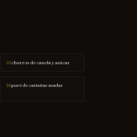
churros de canela y azúcar
03
puré de castañas asadas
06