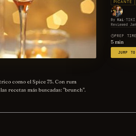
PICANTE
By
Kai
·
TIKI
Reviewed
Ja
PREP TIM
5
min
JUMP TO
trico como el Spice 75. Con rum
 las recetas más buscadas: "brunch".