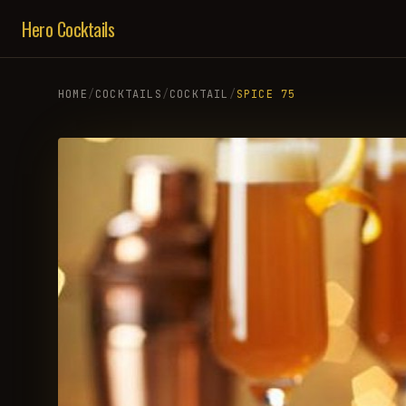
Hero Cocktails
HOME
/
COCKTAILS
/
COCKTAIL
/
SPICE 75