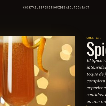
COCKTAILS
SPIRITS
GUIDES
ABOUT
CONTACT
Spi
COCKTAIL
El Spice 7
intensidad
toque de j
completa 
experienc
sentidos. 
en una ta