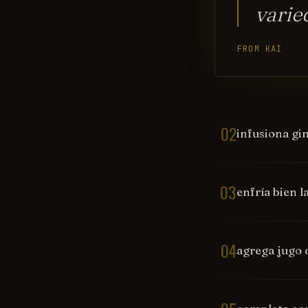
varie
FROM KAI
02
infusiona gi
03
enfría bien l
04
agrega jugo 