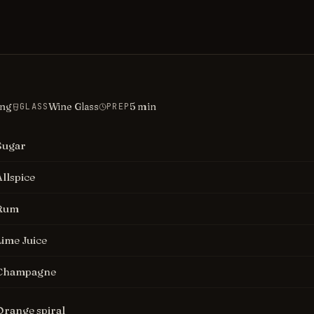
ing
Wine Glass
5
min
GLASS
PREP
Sugar
Allspice
Rum
Lime Juice
Champagne
Orange spiral