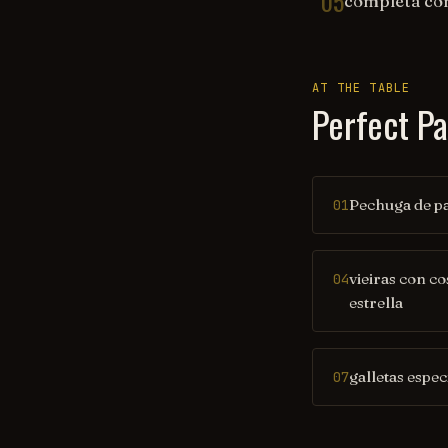
05
completa con
AT THE TABLE
Perfect Pa
Pechuga de p
01
vieiras con co
04
estrella
galletas espec
07