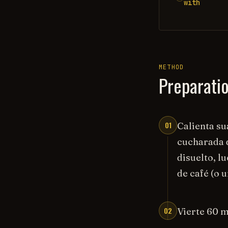
with
METHOD
Preparati
01
Calienta su
cucharada d
disuelto, l
de café (o 
02
Vierte 60 m