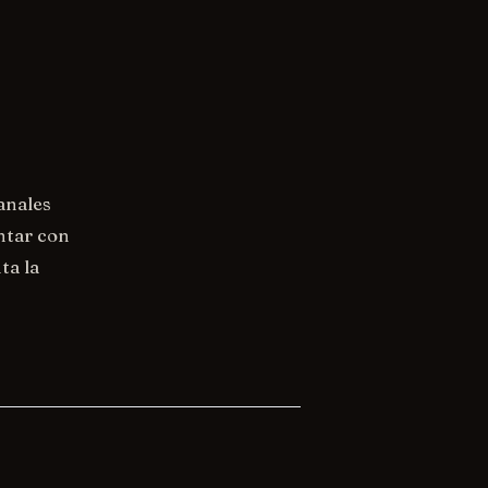
anales
ntar con
ta la