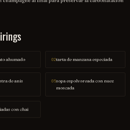
 champagne al final para preservar la carbonatación
irings
ato ahumado
tarta de manzana especiada
02
stra de anís
sopa espolvoreada con nuez
05
moscada
iadas con chai