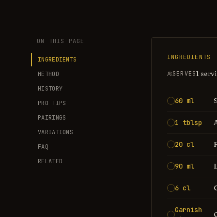
ON THIS PAGE
INGREDIENTS
INGREDIENTS
1 serv
SERVES
METHOD
HISTORY
60 ml
PRO TIPS
PAIRINGS
1 tblsp
VARIATIONS
20 cl
FAQ
RELATED
90 ml
6 cl
Garnish