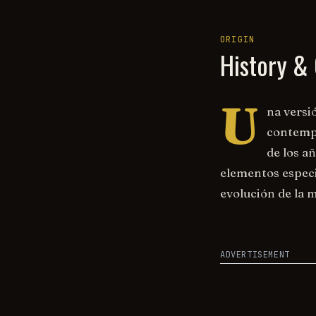
ORIGIN
History & 
U
na versi
contempo
de los a
elementos especi
evolución de la m
ADVERTISEMENT