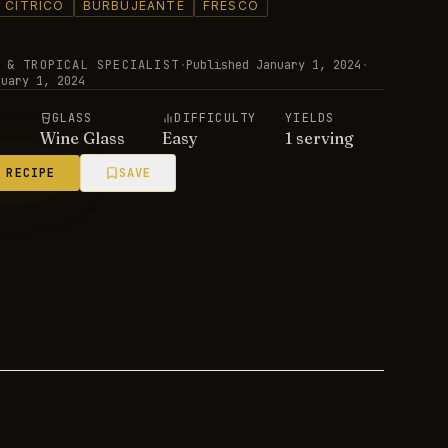
CÍTRICO
BURBUJEANTE
FRESCO
 & TROPICAL SPECIALIST
·
Published
January 1, 2024
·
nuary 1, 2024
E
GLASS
DIFFICULTY
YIELDS
Wine Glass
Easy
1 serving
 RECIPE
SAVE