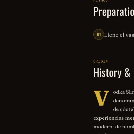
METHOD
Preparati
01
Llene el va
ORIGIN
History & 
V
odka Sli
denomina
de cócte
experiencias memo
moderni de nombr