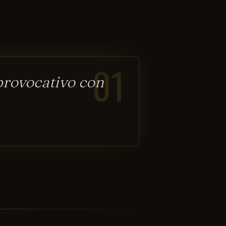
01
provocativo con