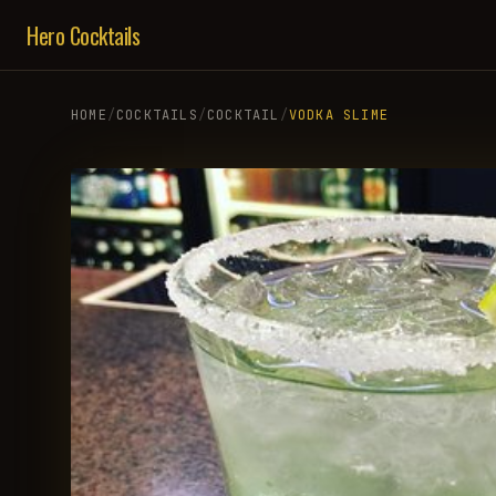
Hero Cocktails
HOME
/
COCKTAILS
/
COCKTAIL
/
VODKA SLIME