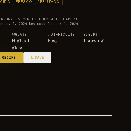
CIDO
FRESCO
AFRUTADO
EASONAL & WINTER COCKTAILS EXPERT
·
anuary 1, 2024
·
Reviewed
January 1, 2024
E
GLASS
DIFFICULTY
YIELDS
Highball
Easy
1 serving
glass
 RECIPE
SAVE