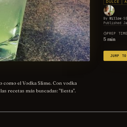
DULCE
Á
By
Willow
·
S
Published
J
PREP TIM
5
min
JUMP TO
do como el Vodka Slime. Con vodka
las recetas más buscadas: "fiesta".