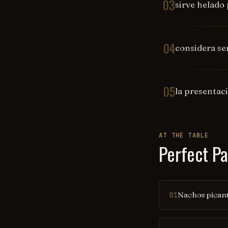
03
sirve helado
04
considera se
05
la presentaci
AT THE TABLE
Perfect Pa
Nachos picant
01