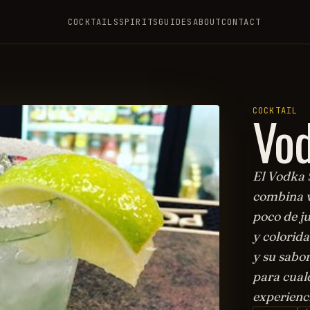
COCKTAILS
SPIRITS
GUIDES
ABOUT
CONTACT
Vod
COCKTAIL
El Vodka S
combina v
poco de j
y colorida
y su sabor
para cualq
experienc