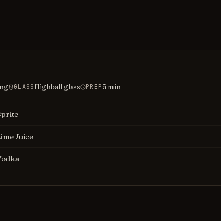
ing
Highball glass
5
min
GLASS
PREP
Sprite
Lime Juice
Vodka