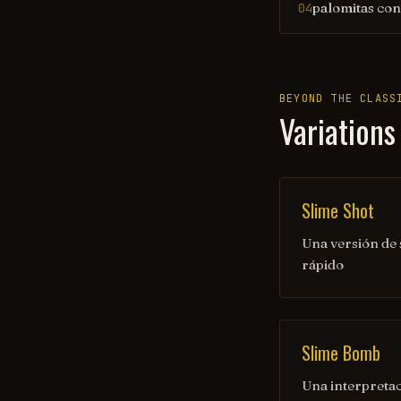
palomitas con
04
BEYOND THE CLASS
Variations
Slime Shot
Una versión de
rápido
Slime Bomb
Una interpretac