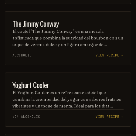
caribeño y es ideal para los amantes de los sabores
tropicales.
COCKTAIL
The Jimmy Conway
El cóctel "The Jimmy Conway" es una mezcla
sofisticada que combina la suavidad del bourbon con un
toque de vermut dulce y un ligero amargor de
angostura. Decorado con una cáscara de naranja, este
ALCOHOLIC
VIEW RECIPE →
trago evoca un sabor profundo y equilibrado, perfecto
para disfrutar en una velada especial. Su nombre rinde
homenaje a un icónico personaje del cine, añadiendo
un toque de nostalgia a cada sorbo.
OTHER / UNKNOWN
Yoghurt Cooler
El Yoghurt Cooler es un refrescante cóctel que
combina la cremosidad del yogur con sabores frutales
vibrantes y un toque de menta. Ideal para los días
calurosos, esta bebida ofrece una experiencia suave y
NON ALCOHOLIC
VIEW RECIPE →
deliciosa, perfecta para disfrutar en cualquier ocasión.
Su presentación colorida y su textura suave lo
convierten en una opción irresistible para los amantes