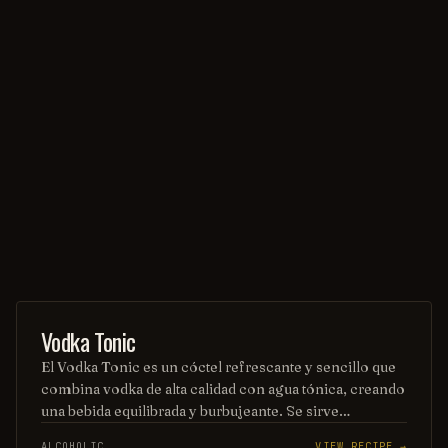
COCKTAIL
Vodka Tonic
El Vodka Tonic es un cóctel refrescante y sencillo que
combina vodka de alta calidad con agua tónica, creando
una bebida equilibrada y burbujeante. Se sirve
generalmente en un vaso alto, adornado con una rodaja
ALCOHOLIC
VIEW RECIPE →