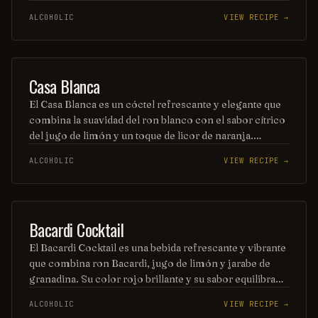
suave y congelada. Perfecto para disfrutar en un día
ALCOHOLIC
VIEW RECIPE →
caluroso, este trago tropical ofrece un equilibrio
perfecto entre acidez y dulzura. Su presentación
vibrante y su sabor irresistible lo convierten en una
opción ideal para cualquier ocasión festiva.
ORDINARY DRINK
Casa Blanca
El Casa Blanca es un cóctel refrescante y elegante que
combina la suavidad del ron blanco con el sabor cítrico
del jugo de limón y un toque de licor de naranja.
Servido en una copa de cóctel, este trago es perfecto
ALCOHOLIC
VIEW RECIPE →
para disfrutar en una tarde soleada. Su equilibrio de
sabores lo convierte en una opción ideal para los
amantes de las bebidas sofisticadas.
ORDINARY DRINK
Bacardi Cocktail
El Bacardi Cocktail es una bebida refrescante y vibrante
que combina ron Bacardi, jugo de limón y jarabe de
granadina. Su color rojo brillante y su sabor equilibrado
lo convierten en una opción perfecta para disfrutar en
ALCOHOLIC
VIEW RECIPE →
cualquier ocasión. Este cóctel clásico evoca el espíritu