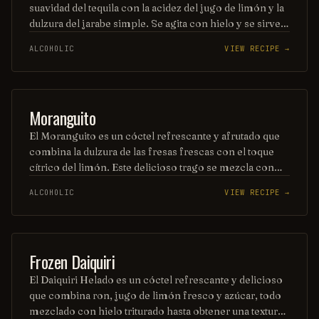
suavidad del tequila con la acidez del jugo de limón y la
dulzura del jarabe simple. Se agita con hielo y se sirve
en un vaso corto, a menudo adornado con una rodaja
ALCOHOLIC
VIEW RECIPE →
de limón o una cereza. Su equilibrio entre sabores
cítricos y el característico toque del tequila lo convierte
en una opción ideal para cualquier ocasión.
SHOT
Moranguito
El Moranguito es un cóctel refrescante y afrutado que
combina la dulzura de las fresas frescas con el toque
cítrico del limón. Este delicioso trago se mezcla con
ron blanco y un toque de menta, creando una
ALCOHOLIC
VIEW RECIPE →
experiencia vibrante y veraniega en cada sorbo. Ideal
para disfrutar en una tarde soleada, el Moranguito es
una celebración de sabores que despierta los sentidos.
ORDINARY DRINK
Frozen Daiquiri
El Daiquiri Helado es un cóctel refrescante y delicioso
que combina ron, jugo de limón fresco y azúcar, todo
mezclado con hielo triturado hasta obtener una textura