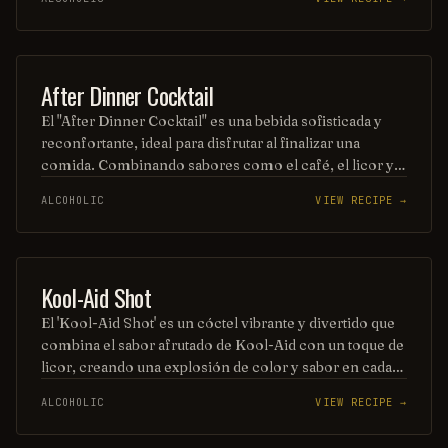
de limón o lima, lo que realza su sabor y aroma. Ideal
para cualquier ocasión, es una opción popular entre los
amantes de los cócteles.
ORDINARY DRINK
After Dinner Cocktail
El "After Dinner Cocktail" es una bebida sofisticada y
reconfortante, ideal para disfrutar al finalizar una
comida. Combinando sabores como el café, el licor y
un toque de crema, este cóctel ofrece una experiencia
ALCOHOLIC
VIEW RECIPE →
placentera que invita a la conversación y el relax.
Perfecto para los amantes de los sabores intensos y
dulces.
SHOT
Kool-Aid Shot
El 'Kool-Aid Shot' es un cóctel vibrante y divertido que
combina el sabor afrutado de Kool-Aid con un toque de
licor, creando una explosión de color y sabor en cada
sorbo. Perfecto para fiestas y reuniones, este trago es
ALCOHOLIC
VIEW RECIPE →
fácil de preparar y seguro que alegrará el ambiente.
¡Disfrútalo frío y comparte la diversión!