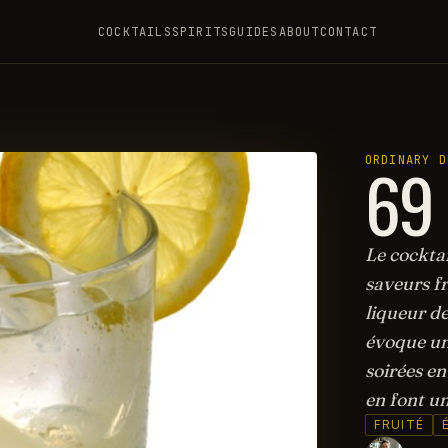
COCKTAILS
SPIRITS
GUIDES
ABOUT
CONTACT
69 
ORDINARY D
Le cocktai
saveurs fr
liqueur de 
évoque une
soirées en
en font un
FRUITÉ