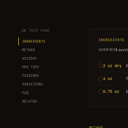
ON THIS PAGE
INGREDIENTS
INGREDIENTS
1 serv
SERVES
METHOD
HISTORY
2 oz dry
PRO TIPS
PAIRINGS
4 oz
VARIATIONS
0.75 oz
FAQ
RELATED
METHOD