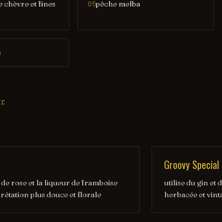
 chèvre et fines
pêche melba
05
s
IC
Groovy Special
 de rose et la liqueur de framboise
utilise du gin et
rétation plus douce et florale
herbacée et vint