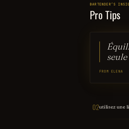
BARTENDER’S INSI
Pro Tips
Équil
seule
FROM ELENA
02
utilisez une 