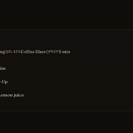
ing
Collins Glass
5
min
GLASS
PREP
Gin
7-Up
Lemon juice