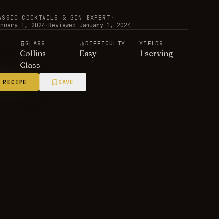
ASSIC COCKTAILS & GIN EXPERT
·
anuary 1, 2024
·
Reviewed
January 1, 2024
E
GLASS
DIFFICULTY
YIELDS
Collins
Easy
1 serving
Glass
 RECIPE
SAVE