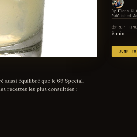
By
Elena
·
CL
Published
J
PREP TIM
5
min
JUMP TO
é aussi équilibré que le 69 Special.
es recettes les plus consultées :