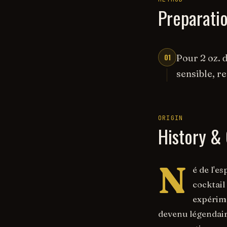
Preparati
01
Pour 2 oz. d
sensible, r
ORIGIN
History & 
N
é de l'e
cocktail 
expérime
devenu légendair