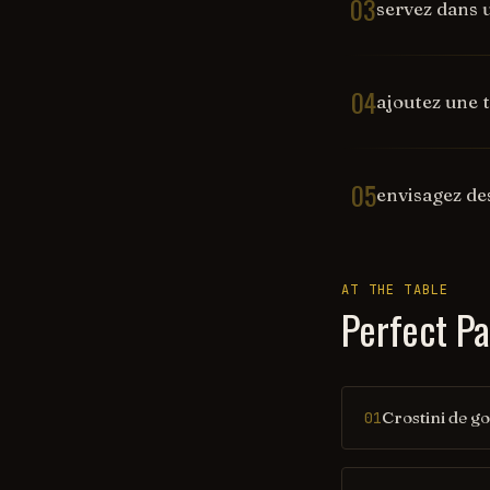
03
servez dans 
04
ajoutez une t
05
envisagez des
AT THE TABLE
Perfect Pa
Crostini de g
01