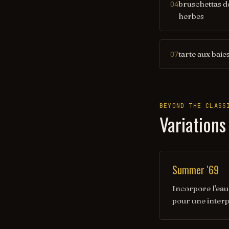
bruschettas de
04
herbes
tarte aux baie
07
BEYOND THE CLASS
Variations
Summer '69
Incorpore l'eau
pour une interp