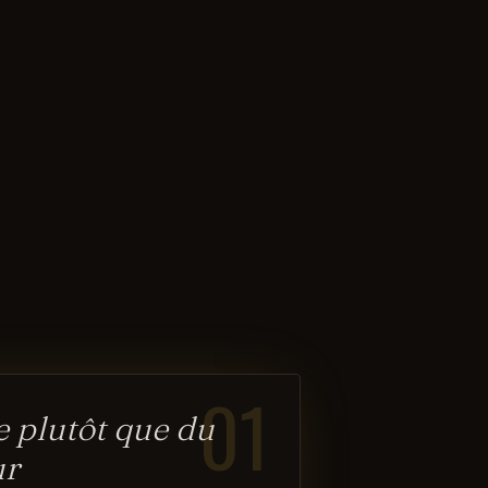
01
le plutôt que du
ur