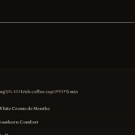
ing
Irish coffee cup
5
min
GLASS
PREP
White Creme de Menthe
Southern Comfort