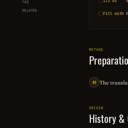
1/2 oz
FAQ
RELATED
Fill with
METHOD
Preparati
01
The transla
ORIGIN
History & 