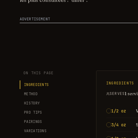
les plus consultées : "dîner".
ADVERTISEMENT
ON THIS PAGE
INGREDIENTS
INGREDIENTS
1 serv
SERVES
METHOD
HISTORY
1/2 oz
PRO TIPS
PAIRINGS
3/4 oz
VARIATIONS