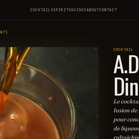
COCKTAILS
SPIRITS
GUIDES
ABOUT
CONTACT
INT)
A.D
COCKTAIL
Din
Le cocktai
fusion de
pour conc
de liqueur
rafraîchis