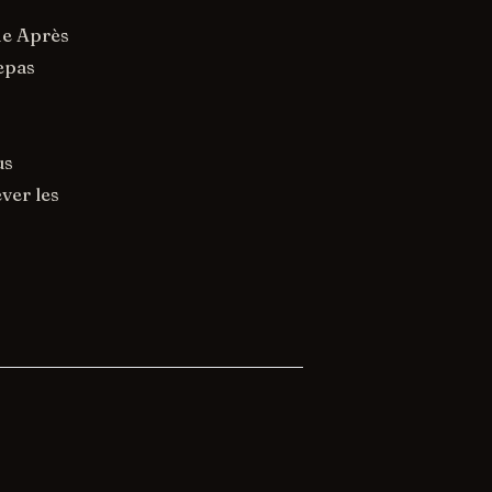
he Après
repas
us
ver les