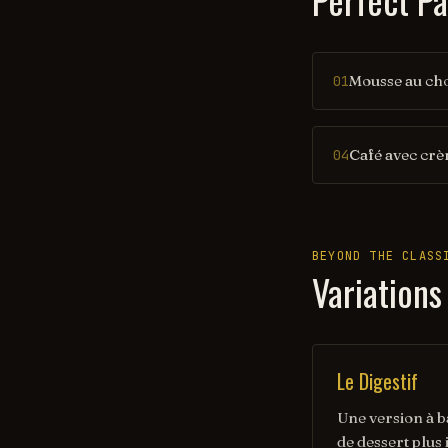
Mousse au cho
01
Café avec crè
04
BEYOND THE CLASS
Variations
Le Digestif
Une version à 
de dessert plus