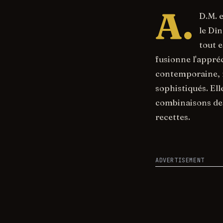
A.
D.M. 
le Dîn
tout e
fusionne l'appréc
contemporaine, r
sophistiqués. Ell
combinaisons de 
recettes.
ADVERTISEMENT