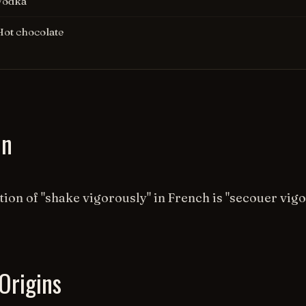
Vodka
Hot chocolate
on
tion of "shake vigorously" in French is "secouer vi
Origins