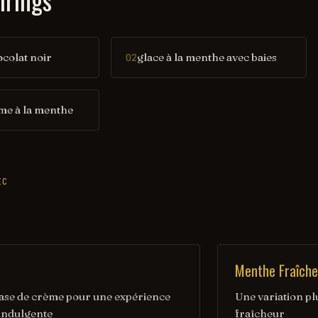
colat noir
glace à la menthe avec baies
02
me à la menthe
IC
Menthe Fraîche
base de crème pour une expérience
Une variation pl
 indulgente
fraîcheur