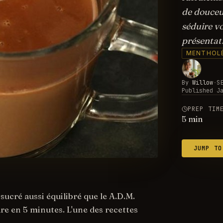
de douceur
séduire vo
présentat
MENTHOL
By
Willow
·
S
Published
J
PREP TIM
5
min
JUMP TO
sucré aussi équilibré que le A.D.M.
are en 5 minutes. L'une des recettes