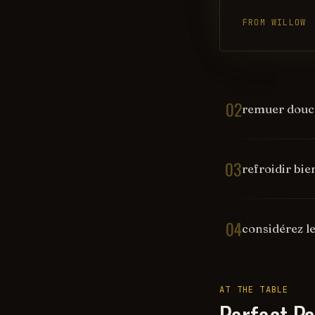
FROM WILLOW
02
remuer doucem
03
refroidir bie
04
considérez le
AT THE TABLE
Perfect Pa