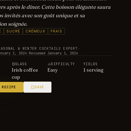
s après le dîner. Cette boisson élégante saura
s invités avec son goût unique et sa
ion soignée.
É
SUCRÉ
CRÉMEUX
FRAIS
EASONAL & WINTER COCKTAILS EXPERT
·
anuary 1, 2024
·
Reviewed
January 1, 2024
E
GLASS
DIFFICULTY
YIELDS
Irish coffee
Easy
1 serving
cup
 RECIPE
SAVE