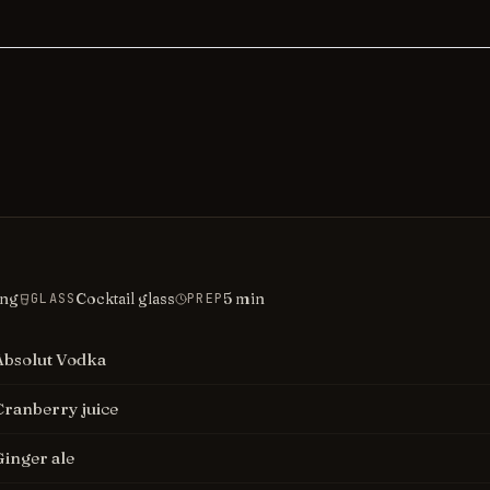
ing
Cocktail glass
5
min
GLASS
PREP
Absolut Vodka
Cranberry juice
Ginger ale