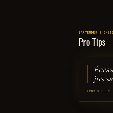
BARTENDER’S INSI
Pro Tips
Écras
jus s
FROM WILLOW