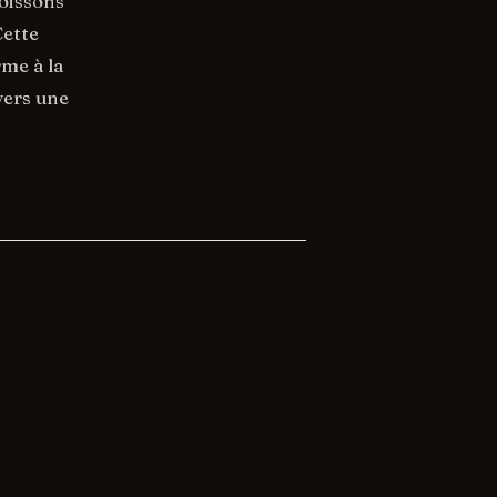
boissons
Cette
me à la
avers une