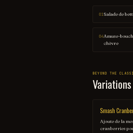
Salade de bett
01
Amuse-bouche
04
chèvre
BEYOND THE CLASS
Variations
Smash Cranbe
Ajoute de la me
cranberries pou