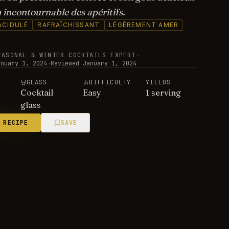
 incontournable des apéritifs.
ACIDULÉ
RAFRAÎCHISSANT
LÉGÈREMENT AMER
EASONAL & WINTER COCKTAILS EXPERT
·
anuary 1, 2024
·
Reviewed
January 1, 2024
E
GLASS
DIFFICULTY
YIELDS
Cocktail
Easy
1 serving
glass
 RECIPE
SAVE