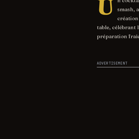
U
n cockta
smash, a
création
table, célébrant 
préparation fraîc
ADVERTISEMENT