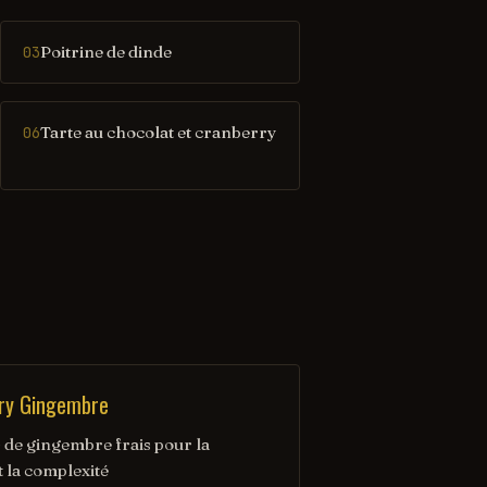
Poitrine de dinde
03
Tarte au chocolat et cranberry
06
ry Gingembre
 de gingembre frais pour la
t la complexité