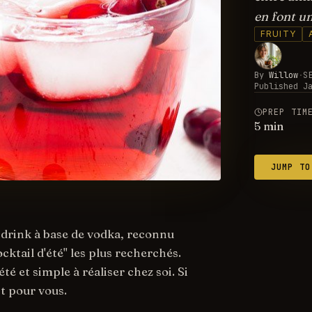
en font un
FRUITY
By
Willow
·
S
Published
J
PREP TIM
5
min
JUMP TO
drink à base de vodka, reconnu
cktail d'été" les plus recherchés.
té et simple à réaliser chez soi. Si
st pour vous.