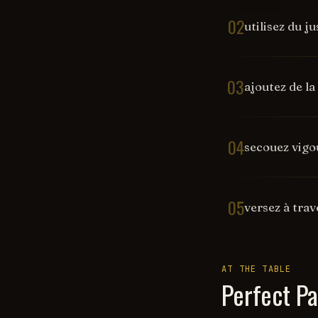
02
utilisez du j
03
ajoutez de la
04
secouez vigo
05
versez à trav
AT THE TABLE
Perfect Pa