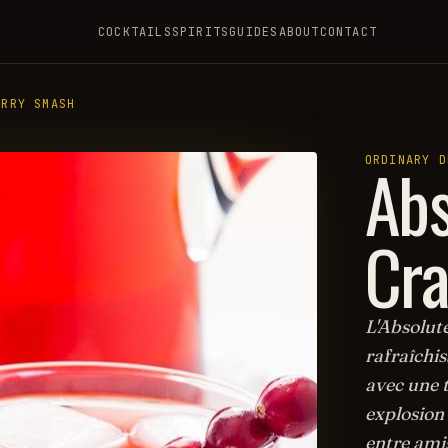
COCKTAILS
SPIRITS
GUIDES
ABOUT
CONTACT
ERRY SMASH
Abs
ORDINARY D
Cr
L'Absolut
rafraîchi
avec une t
explosion 
entre amis