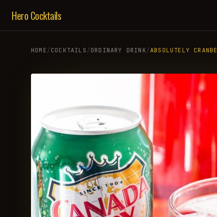
Hero Cocktails
HOME
/
COCKTAILS
/
ORDINARY DRINK
/
ABSOLUTELY CRANB