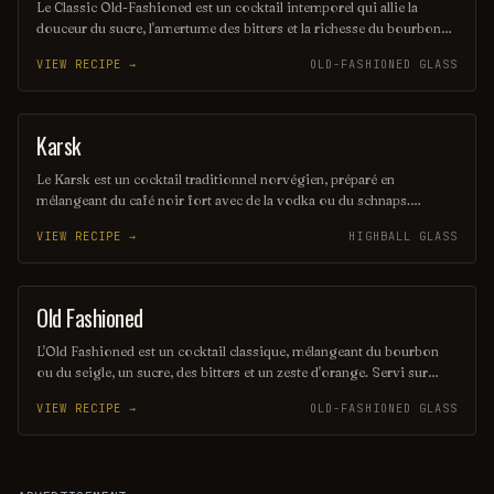
Le Classic Old-Fashioned est un cocktail intemporel qui allie la
douceur du sucre, l'amertume des bitters et la richesse du bourbon
ou du rye whiskey. Servi sur glace avec une touche d'orange et une
VIEW RECIPE →
OLD-FASHIONED GLASS
cerise, il incarne l'élégance et la simplicité des boissons classiques.
Parfait pour ceux qui apprécient les saveurs authentiques et
raffinées.
Karsk
ORDINARY DRINK
Le Karsk est un cocktail traditionnel norvégien, préparé en
mélangeant du café noir fort avec de la vodka ou du schnaps.
Souvent servi chaud, il est apprécié pour sa chaleur réconfortante et
VIEW RECIPE →
HIGHBALL GLASS
son goût corsé, parfait pour les soirées froides. Ce breuvage
rustique incarne l'esprit convivial des tavernes nordiques.
Old Fashioned
COCKTAIL
L'Old Fashioned est un cocktail classique, mélangeant du bourbon
ou du seigle, un sucre, des bitters et un zeste d'orange. Servi sur
glace, il incarne l'élégance intemporelle et la simplicité raffinée des
VIEW RECIPE →
OLD-FASHIONED GLASS
cocktails traditionnels. Parfait pour les amateurs de saveurs riches et
complexes.