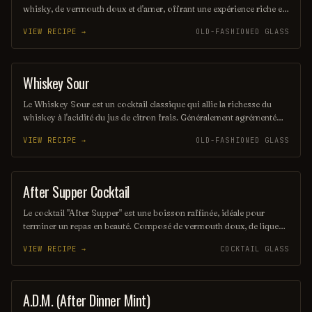
whisky, de vermouth doux et d'amer, offrant une expérience riche et
raffinée. Servi sur glace avec une touche de zeste d'orange, il incarne
VIEW RECIPE →
OLD-FASHIONED GLASS
l'élégance et le savoir-vivre d'un gentleman moderne. Parfait pour
une soirée sophistiquée, ce cocktail saura séduire les amateurs de
saveurs intenses et complexes.
Whiskey Sour
ORDINARY DRINK
Le Whiskey Sour est un cocktail classique qui allie la richesse du
whiskey à l'acidité du jus de citron frais. Généralement agrémenté
d'un peu de sucre et parfois d'un blanc d'œuf pour une texture
VIEW RECIPE →
OLD-FASHIONED GLASS
veloutée, il offre un équilibre parfait entre douceur et acidité. Servi
sur glace ou dans un verre à cocktail, il est un incontournable pour
les amateurs de spiritueux.
After Supper Cocktail
ORDINARY DRINK
Le cocktail "After Supper" est une boisson raffinée, idéale pour
terminer un repas en beauté. Composé de vermouth doux, de liqueur
d'orange et d'une touche de gin, il offre un équilibre parfait entre
VIEW RECIPE →
COCKTAIL GLASS
douceur et amertume, rehaussé par un zeste d'orange pour une note
citrus. Savourez ce mélange élégant qui éveillera vos sens et
prolongera le plaisir de la soirée.
A.D.M. (After Dinner Mint)
COCKTAIL