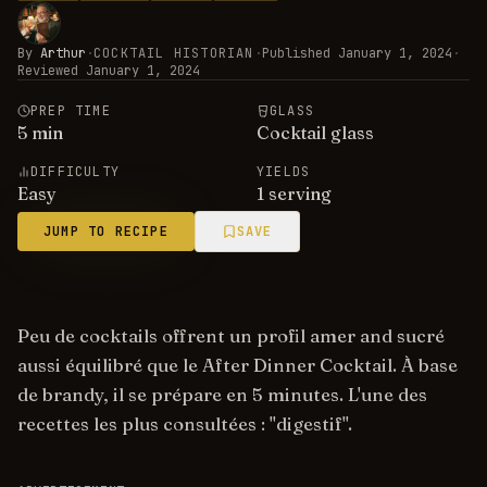
By
Arthur
·
COCKTAIL HISTORIAN
·
Published
January 1, 2024
·
Reviewed
January 1, 2024
PREP TIME
GLASS
5
min
Cocktail glass
DIFFICULTY
YIELDS
Easy
1 serving
JUMP TO RECIPE
SAVE
Peu de cocktails offrent un profil amer and sucré
aussi équilibré que le After Dinner Cocktail. À base
de brandy, il se prépare en 5 minutes. L'une des
recettes les plus consultées : "digestif".