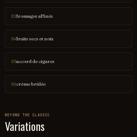
fromages affinés
03
fruits secs et noix
04
accord de cigares
05
crème brûlée
06
BEYOND THE CLASSIC
Variations