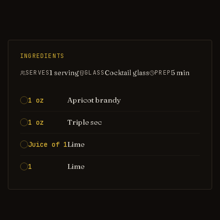
INGREDIENTS
1 serving
Cocktail glass
5
min
SERVES
GLASS
PREP
Apricot brandy
1 oz
Triple sec
1 oz
Lime
Juice of 1
Lime
1