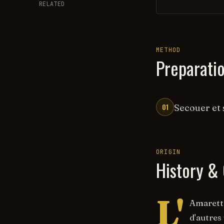
RELATED
METHOD
Preparati
01
Secouer et 
ORIGIN
History & 
L'
Amaretto
d'autres