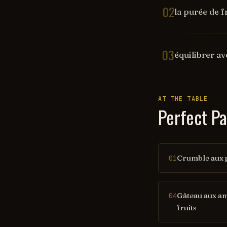
02
la purée de f
03
équilibrer av
AT THE TABLE
Perfect Pa
Crumble aux 
01
Gâteau aux a
04
fruits