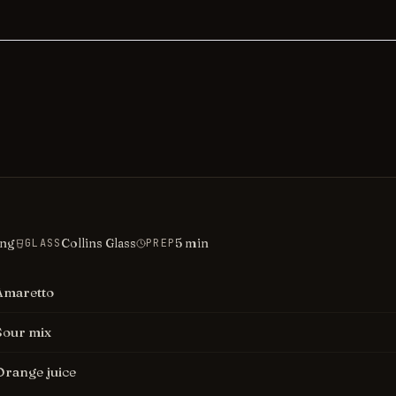
ing
Collins Glass
5
min
GLASS
PREP
Amaretto
Sour mix
Orange juice