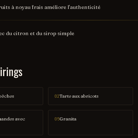
ruits à noyau frais améliore l'authenticité
ec du citron et du sirop simple
irings
pêches
Tarte aux abricots
02
mandes avec
Granita
05