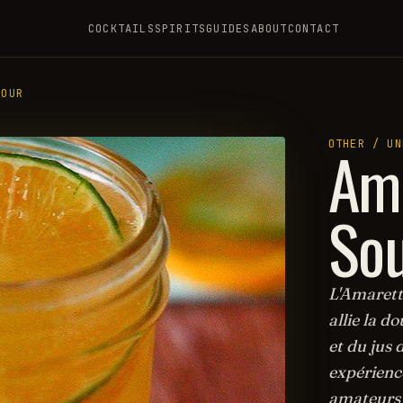
COCKTAILS
SPIRITS
GUIDES
ABOUT
CONTACT
SOUR
Ama
OTHER / UN
So
L'Amaretto
allie la d
et du jus d
expérience
amateurs 