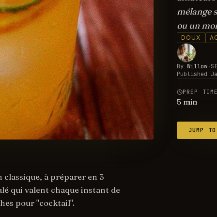
mélange s
ou un mom
DOUX
A
By
Willow
·
S
Published
J
PREP TIM
5
min
JUMP TO
classique, à préparer en 5
ulé qui valent chaque instant de
es pour "cocktail".