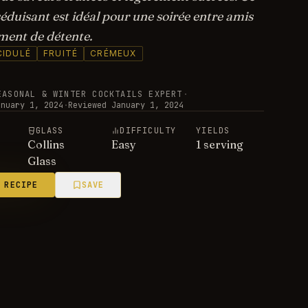
éduisant est idéal pour une soirée entre amis
ent de détente.
CIDULÉ
FRUITÉ
CRÉMEUX
EASONAL & WINTER COCKTAILS EXPERT
·
anuary 1, 2024
·
Reviewed
January 1, 2024
E
GLASS
DIFFICULTY
YIELDS
Collins
Easy
1 serving
Glass
 RECIPE
SAVE