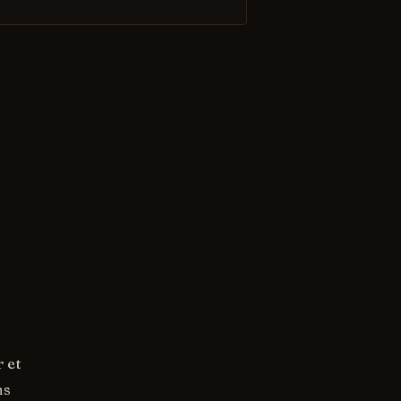
 et
ns