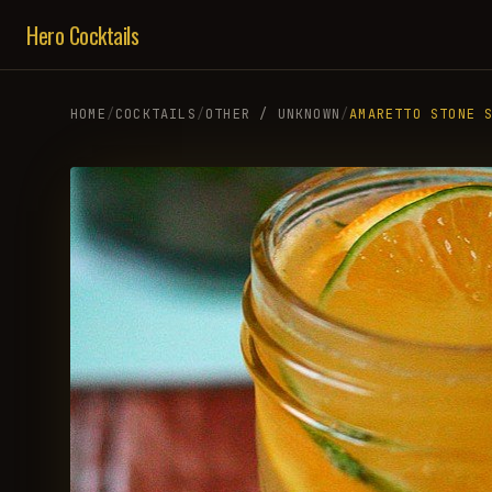
Hero Cocktails
HOME
/
COCKTAILS
/
OTHER / UNKNOWN
/
AMARETTO STONE 