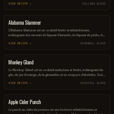
d'orange et de sirop d'orgeat. Servi généralement avec de la glace
VIEW RECIPE →
COLLINS GLASS
pilée et garni d'une tranche d'orange et d'une cerise, il évoque des
vacances tropicales ensoleillées. Sa saveur complexe et équilibrée en
fait un favori des amateurs de cocktails.
Alabama Slammer
ORDINARY DRINK
L'Alabama Slammer est un cocktail fruité et rafraîchissant,
mélangeant des saveurs de liqueur d'amande, de liqueur de pêche, de
jus d'orange et de bourbon. Souvent servi sur glace, ce cocktail
VIEW RECIPE →
HIGHBALL GLASS
emblématique évoque l'ambiance festive des universités du sud des
États-Unis. Son goût sucré et sa couleur vibrante en font une
boisson idéale pour les soirées d'été.
Monkey Gland
ORDINARY DRINK
Le Monkey Gland est un cocktail audacieux et fruité, mélangeant du
gin, du jus d'orange, de la grenadine et un soupçon d'absinthe. Son
nom intrigant provient d'une ancienne théorie médicale, ajoutant
VIEW RECIPE →
COCKTAIL GLASS
une touche d'excentricité à cette boisson colorée. Parfait pour ceux
qui recherchent une expérience gustative unique et mémorable.
Apple Cider Punch
PUNCH / PARTY DRINK
Le punch au cidre de pomme est une boisson rafraîchissante et