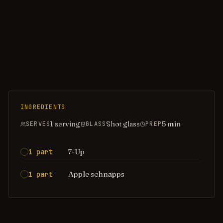
INGREDIENTS
1 serving
Shot glass
5
min
SERVES
GLASS
PREP
7-Up
1 part
Apple schnapps
1 part