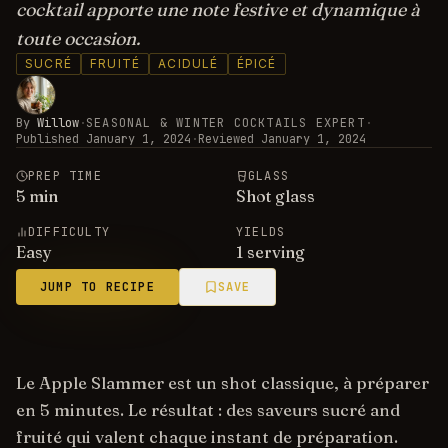
cocktail apporte une note festive et dynamique à
toute occasion.
SUCRÉ
FRUITÉ
ACIDULÉ
ÉPICÉ
By
Willow
·
SEASONAL & WINTER COCKTAILS EXPERT
·
Published
January 1, 2024
·
Reviewed
January 1, 2024
PREP TIME
GLASS
5
min
Shot glass
DIFFICULTY
YIELDS
Easy
1 serving
JUMP TO RECIPE
SAVE
Le Apple Slammer est un shot classique, à préparer
en 5 minutes. Le résultat : des saveurs sucré and
fruité qui valent chaque instant de préparation.