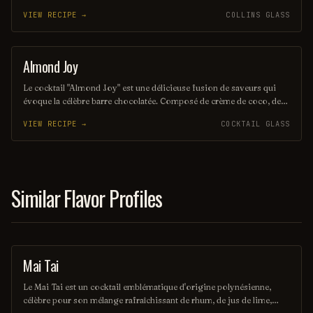
généralement sur glace, ce breuvage puissant et riche en saveurs est
VIEW RECIPE →
COLLINS GLASS
parfait pour ceux qui apprécient les spiritueux intenses. Sa simplicité
en fait un choix populaire pour les amateurs de cocktails classiques.
Almond Joy
ORDINARY DRINK
Le cocktail "Almond Joy" est une délicieuse fusion de saveurs qui
évoque la célèbre barre chocolatée. Composé de crème de coco, de
liqueur d'amande et de chocolat, il offre une expérience sucrée et
VIEW RECIPE →
COCKTAIL GLASS
crémeuse, parfaite pour les amateurs de douceurs. Ce cocktail est
idéal pour une soirée entre amis ou comme dessert liquide.
Similar Flavor Profiles
Mai Tai
ORDINARY DRINK
Le Mai Tai est un cocktail emblématique d'origine polynésienne,
célèbre pour son mélange rafraîchissant de rhum, de jus de lime,