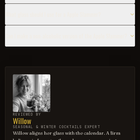
What glass should I use for a Apple Slammer?
Can I make a non-alcoholic version of the Apple Slammer?
REVIEWED BY
Willow
SEASONAL & WINTER COCKTAILS EXPERT
Willow aligns her glass with the calendar. A firm