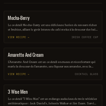
Mocha-Berry
COFFEE / TEA
Le cocktail Mocha-Berry est une délicieuse fusion de saveurs riches
et fruitées, alliant le goût intense du café moka à la douceur des baies
fraîches. Servi sur glace, il offre une expérience rafraîchissante et
VIEW RECIPE →
IRISH COFFEE CUP
gourmande, parfaite pour les amateurs de cocktails innovants. Une
touche de crème légère couronne ce mélange savoureux, créant un
équilibre parfait entre café et fruits.
Amaretto And Cream
ORDINARY DRINK
L'Amaretto And Cream est un cocktail onctueux et réconfortant qui
marie la douceur de l'amaretto, une liqueur aux amandes, avec la
richesse de la crème. Servi sur glace, il offre une expérience
VIEW RECIPE →
COCKTAIL GLASS
gustative délicate et veloutée, parfaite pour les amateurs de saveurs
sucrées. Ce mélange harmonieux est idéal pour terminer une soirée
en beauté.
3 Wise Men
SHOT
Le cocktail "3 Wise Men" est un mélange audacieux de trois whiskies
emblématiques : Jack Daniel's, Johnnie Walker et Jim Beam. Servi