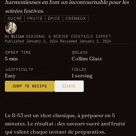
harmonieuses en font un incontournable pour les
soirées festives.
SUCRÉ
FRUITÉ
ÉPICÉ
CRÉMEUX
By
Willow
·
SEASONAL & WINTER COCKTAILS EXPERT
·
Published
January 1, 2024
·
Reviewed
January 1, 2024
PREP TIME
GLASS
5
min
Collins Glass
DIFFICULTY
YIELDS
Easy
1 serving
JUMP TO RECIPE
SAVE
Le B-53 est un shot classique, à préparer en 5
minutes. Le résultat : des saveurs sucré and fruité
qui valent chaque instant de préparation.