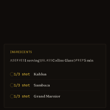
INGREDIENTS
1 serving
Collins Glass
5
min
SERVES
GLASS
PREP
Kahlua
1/3 shot
Sambuca
1/3 shot
Grand Marnier
1/3 shot