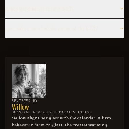
What glass should I use for a B-53?
Can I make a non-alcoholic version of the B-53?
REVIEWED BY
Willow
SEASONAL & WINTER COCKTAILS EXPERT
Willow aligns her glass with the calendar. A firm
believer in farm-to-glass, she creates warming