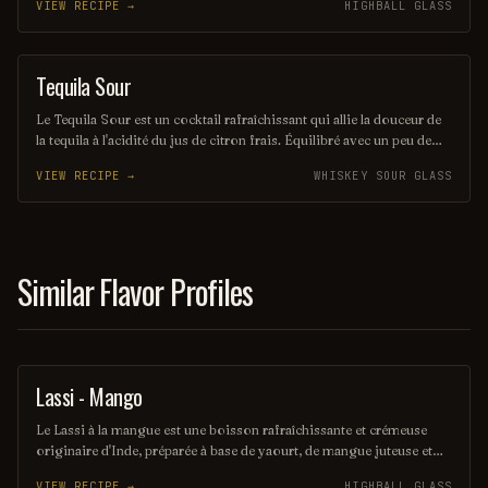
VIEW RECIPE →
HIGHBALL GLASS
évoquant les saveurs rustiques du terroir américain. Parfait pour les
amateurs de cocktails classiques revisités, il saura séduire vos
papilles.
Tequila Sour
ORDINARY DRINK
Le Tequila Sour est un cocktail rafraîchissant qui allie la douceur de
la tequila à l'acidité du jus de citron frais. Équilibré avec un peu de
sirop simple et souvent agrémenté d'un blanc d'œuf pour une texture
VIEW RECIPE →
WHISKEY SOUR GLASS
veloutée, il offre une expérience gustative à la fois vive et onctueuse.
Parfait pour les amateurs de cocktails qui recherchent une touche
mexicaine dans leur verre.
Similar Flavor Profiles
Lassi - Mango
OTHER / UNKNOWN
Le Lassi à la mangue est une boisson rafraîchissante et crémeuse
originaire d'Inde, préparée à base de yaourt, de mangue juteuse et
d'épices douces. Sa texture veloutée et son goût sucré en font un
VIEW RECIPE →
HIGHBALL GLASS