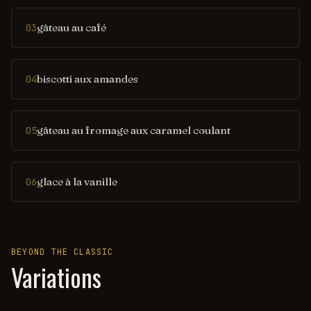
gâteau au café
03
biscotti aux amandes
04
gâteau au fromage aux caramel coulant
05
glace à la vanille
06
BEYOND THE CLASSIC
Variations