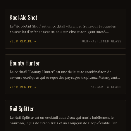
Kool-Aid Shot
SHOT
Le "Kool-Aid Shot" est un cocktail vibrant et fruité qui évoque les
souvenirs d'enfance avec sa couleur vive et son goût sucré.
Mélangeant des liqueurs aux saveurs de fruits et une touche de Kool-
VIEW RECIPE →
OLD-FASHIONED GLASS
Aid, ce shot rafraîchissant est parfait pour les fêtes et les soirées
entre amis. Sa simplicité et son côté ludique en font un choix
populaire pour ceux qui cherchent à s'amuser.
Bounty Hunter
COCKTAIL
Le cocktail "Bounty Hunter" est une délicieuse combinaison de
saveurs exotiques qui évoque des paysages tropicaux. Mélangeant
des notes de rhum, de noix de coco et d'agrumes, il offre une
VIEW RECIPE →
MARGARITA GLASS
expérience rafraîchissante et envoûtante, parfaite pour les amateurs
de cocktails d'été. Sa présentation colorée et son goût unique en
font un véritable trésor à découvrir.
Rail Splitter
COCKTAIL
Le Rail Splitter est un cocktail audacieux qui marie habilement le
bourbon, le jus de citron frais et un soupçon de sirop d'érable. Servi
sur glace, il offre une expérience à la fois douce et réconfortante,