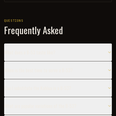
QUESTIONS
Frequently Asked
What does a B-53 taste like?
When is the best time to serve a B-53?
Can I substitute the Kahlua in a B-53?
What are popular variations of the B-53?