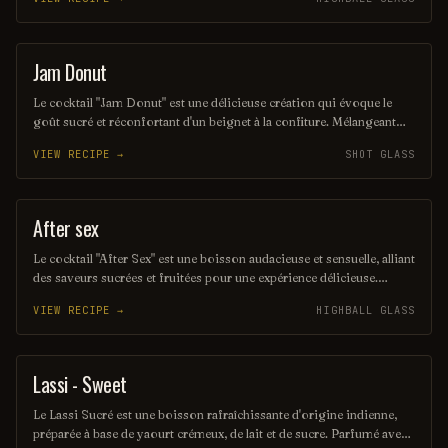
délice parfait pour accompagner des plats épicés ou simplement à
déguster seul. Ce cocktail exotique évoque des saveurs tropicales et
offre une pause rafraîchissante lors des journées cha
Jam Donut
SHOT
Le cocktail "Jam Donut" est une délicieuse création qui évoque le
goût sucré et réconfortant d'un beignet à la confiture. Mélangeant
des saveurs de vodka, de liqueur de framboise et de crème, il offre
VIEW RECIPE →
SHOT GLASS
une expérience gustative à la fois fruitée et crémeuse, parfaite pour
les amateurs de douceurs. Sa présentation colorée et festive en fait
un choix idéal pour égayer n'importe quelle soirée.
After sex
ORDINARY DRINK
Le cocktail "After Sex" est une boisson audacieuse et sensuelle, alliant
des saveurs sucrées et fruitées pour une expérience délicieuse.
Composé de vodka, de liqueur de framboise et de crème, il est servi
VIEW RECIPE →
HIGHBALL GLASS
dans un verre élégant, parfait pour conclure une soirée romantique.
Sa couleur rose séduisante et sa texture onctueuse en font un
incontournable pour les amateurs de cocktails.
Lassi - Sweet
OTHER / UNKNOWN
Le Lassi Sucré est une boisson rafraîchissante d'origine indienne,
préparée à base de yaourt crémeux, de lait et de sucre. Parfumé avec