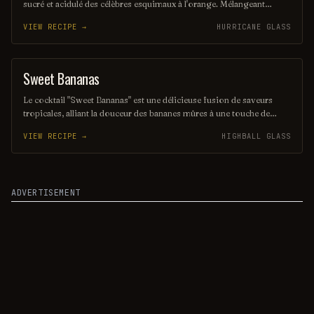
sucré et acidulé des célèbres esquimaux à l'orange. Mélangeant
vodka, liqueur d'orange et jus d'orange frais, il offre une expérience
VIEW RECIPE →
HURRICANE GLASS
fruitée et pétillante, parfaite pour les chaudes journées d'été. Servi
avec des glaçons et une touche de crème, ce cocktail est un véritable
plaisir pour les papilles.
Sweet Bananas
SHAKE
Le cocktail "Sweet Bananas" est une délicieuse fusion de saveurs
tropicales, alliant la douceur des bananes mûres à une touche de
crème et de rhum. Servi frais, ce mélange onctueux évoque des
VIEW RECIPE →
HIGHBALL GLASS
vacances ensoleillées, parfait pour se détendre et savourer un
moment de plaisir. Une véritable invitation à l'évasion gustative!
ADVERTISEMENT