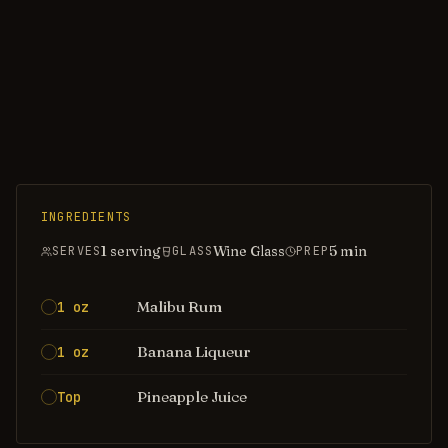
INGREDIENTS
1 serving
Wine Glass
5
min
SERVES
GLASS
PREP
Malibu Rum
1 oz
Banana Liqueur
1 oz
Pineapple Juice
Top