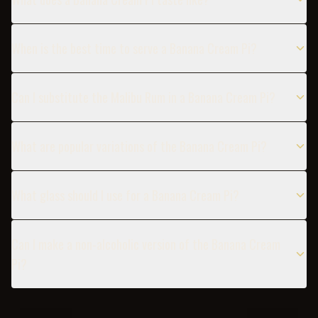
When is the best time to serve a Banana Cream Pi?
Can I substitute the Malibu Rum in a Banana Cream Pi?
What are popular variations of the Banana Cream Pi?
What glass should I use for a Banana Cream Pi?
Can I make a non-alcoholic version of the Banana Cream
Pi?