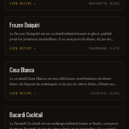
VIEW RECIPE →
MARGARITA GLASS
expérience rafraîchissante et envoûtante, parfaite pour les amateurs
de cocktails d'été. Sa présentation colorée et son goût unique en
font un véritable trésor à découvrir.
Frozen Daiquiri
ORDINARY DRINK
Le Frozen Daiquiri est un cocktail rafraîchissant et glacé, parfait
pour les journées ensoleillées. Il se compose de rhum, de jus de
citron vert frais et de sucre, le tout mélangé avec de la glace pilée
VIEW RECIPE →
CHAMPAGNE FLUTE
pour une texture onctueuse. Servi dans un verre à cocktail, il offre
une explosion de saveurs fruitées et acidulées.
Casa Blanca
ORDINARY DRINK
Le cocktail Casa Blanca est une délicieuse combinaison de rhum
blanc, de liqueur de marasquin et de jus de citron frais, offrant un
équilibre parfait entre douceur et acidité. Servi sur glace, il évoque
VIEW RECIPE →
COCKTAIL GLASS
des saveurs exotiques et rafraîchissantes, idéal pour les soirées d'été.
Sa présentation élégante en fait un choix sophistiqué pour les
amateurs de cocktails.
Bacardi Cocktail
ORDINARY DRINK
Le Bacardi Cocktail est un mélange rafraîchissant et fruité, composé
de rhum Bacardi, de jus de citron frais et de grenadine. Ce cocktail