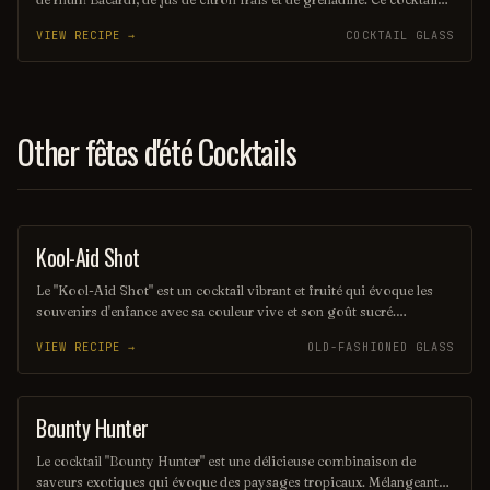
emblématique, souvent servi sur glace, évoque des saveurs
VIEW RECIPE →
COCKTAIL GLASS
tropicales et une ambiance estivale. Parfait pour les amateurs de
rhum, il séduit par sa simplicité et son goût délicat.
Other fêtes d'été Cocktails
Kool-Aid Shot
SHOT
Le "Kool-Aid Shot" est un cocktail vibrant et fruité qui évoque les
souvenirs d'enfance avec sa couleur vive et son goût sucré.
Mélangeant des liqueurs aux saveurs de fruits et une touche de Kool-
VIEW RECIPE →
OLD-FASHIONED GLASS
Aid, ce shot rafraîchissant est parfait pour les fêtes et les soirées
entre amis. Sa simplicité et son côté ludique en font un choix
populaire pour ceux qui cherchent à s'amuser.
Bounty Hunter
COCKTAIL
Le cocktail "Bounty Hunter" est une délicieuse combinaison de
saveurs exotiques qui évoque des paysages tropicaux. Mélangeant