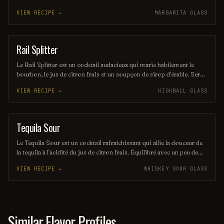
des notes de rhum, de noix de coco et d'agrumes, il offre une
VIEW RECIPE →
MARGARITA GLASS
expérience rafraîchissante et envoûtante, parfaite pour les amateurs
de cocktails d'été. Sa présentation colorée et son goût unique en
font un véritable trésor à découvrir.
Rail Splitter
COCKTAIL
Le Rail Splitter est un cocktail audacieux qui marie habilement le
bourbon, le jus de citron frais et un soupçon de sirop d'érable. Servi
sur glace, il offre une expérience à la fois douce et réconfortante,
VIEW RECIPE →
HIGHBALL GLASS
évoquant les saveurs rustiques du terroir américain. Parfait pour les
amateurs de cocktails classiques revisités, il saura séduire vos
papilles.
Tequila Sour
ORDINARY DRINK
Le Tequila Sour est un cocktail rafraîchissant qui allie la douceur de
la tequila à l'acidité du jus de citron frais. Équilibré avec un peu de
sirop simple et souvent agrémenté d'un blanc d'œuf pour une texture
VIEW RECIPE →
WHISKEY SOUR GLASS
veloutée, il offre une expérience gustative à la fois vive et onctueuse.
Parfait pour les amateurs de cocktails qui recherchent une touche
mexicaine dans leur verre.
Similar Flavor Profiles