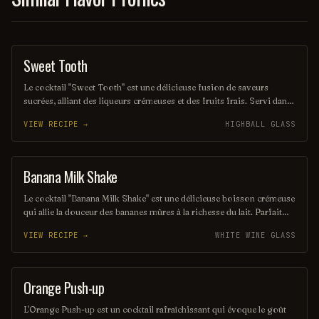
Sweet Tooth
SHAKE
Le cocktail "Sweet Tooth" est une délicieuse fusion de saveurs
sucrées, alliant des liqueurs crémeuses et des fruits frais. Servi dans
un verre élégant, il offre une expérience gustative irrésistible,
VIEW RECIPE →
HIGHBALL GLASS
parfaite pour ceux qui aiment les plaisirs sucrés. Sa présentation
colorée et son goût velouté en font un incontournable pour toute
soirée festive.
Banana Milk Shake
SHAKE
Le cocktail "Banana Milk Shake" est une délicieuse boisson crémeuse
qui allie la douceur des bananes mûres à la richesse du lait. Parfait
pour une pause rafraîchissante, il offre une texture veloutée et un
VIEW RECIPE →
WHITE WINE GLASS
goût irrésistible, idéal pour les amateurs de saveurs fruitées. Ajoutez
une touche de vanille ou de chocolat pour une expérience encore
plus gourmande.
Orange Push-up
ORDINARY DRINK
L'Orange Push-up est un cocktail rafraîchissant qui évoque le goût