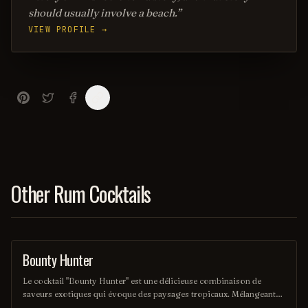
should usually involve a beach.
VIEW PROFILE →
Other Rum Cocktails
Bounty Hunter
COCKTAIL
Le cocktail "Bounty Hunter" est une délicieuse combinaison de
saveurs exotiques qui évoque des paysages tropicaux. Mélangeant
des notes de rhum, de noix de coco et d'agrumes, il offre une