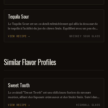
amateurs de cocktails classiques revisités, il saura séduire vos
papilles.
Tequila Sour
ORDINARY DRINK
Le Tequila Sour est un cocktail rafraîchissant qui allie la douceur de
la tequila à l'acidité du jus de citron frais. Équilibré avec un peu de
sirop simple et souvent agrémenté d'un blanc d'œuf pour une texture
VIEW RECIPE →
WHISKEY SOUR GLASS
veloutée, il offre une expérience gustative à la fois vive et onctueuse.
Parfait pour les amateurs de cocktails qui recherchent une touche
mexicaine dans leur verre.
Similar Flavor Profiles
Sweet Tooth
SHAKE
Le cocktail "Sweet Tooth" est une délicieuse fusion de saveurs
sucrées, alliant des liqueurs crémeuses et des fruits frais. Servi dans
un verre élégant, il offre une expérience gustative irrésistible,
VIEW RECIPE →
HIGHBALL GLASS
parfaite pour ceux qui aiment les plaisirs sucrés. Sa présentation