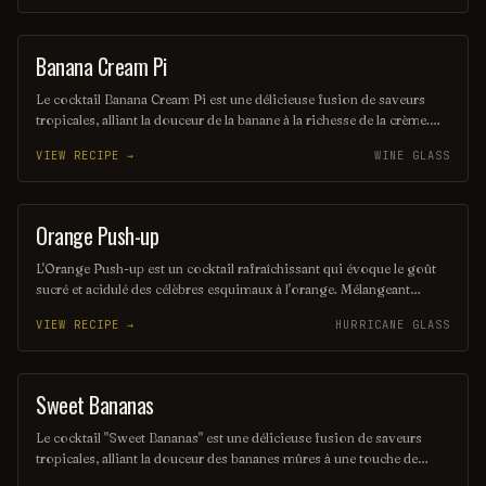
colorée et son goût velouté en font un incontournable pour toute
soirée festive.
Banana Cream Pi
COCKTAIL
Le cocktail Banana Cream Pi est une délicieuse fusion de saveurs
tropicales, alliant la douceur de la banane à la richesse de la crème.
Servi dans un verre élégant, ce mélange onctueux est rehaussé d'une
VIEW RECIPE →
WINE GLASS
touche de vanille et d'une pincée de muscade, créant une expérience
gustative à la fois rafraîchissante et réconfortante. Parfait pour les
amateurs de cocktails fruités, il évoque des souvenirs de vacances
en
Orange Push-up
ORDINARY DRINK
L'Orange Push-up est un cocktail rafraîchissant qui évoque le goût
sucré et acidulé des célèbres esquimaux à l'orange. Mélangeant
vodka, liqueur d'orange et jus d'orange frais, il offre une expérience
VIEW RECIPE →
HURRICANE GLASS
fruitée et pétillante, parfaite pour les chaudes journées d'été. Servi
avec des glaçons et une touche de crème, ce cocktail est un véritable
plaisir pour les papilles.
Sweet Bananas
SHAKE
Le cocktail "Sweet Bananas" est une délicieuse fusion de saveurs
tropicales, alliant la douceur des bananes mûres à une touche de
crème et de rhum. Servi frais, ce mélange onctueux évoque des