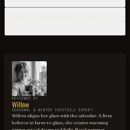
Can I make a non-alcoholic version of the Banana Milk
Shake?
REVIEWED BY
Willow
SEASONAL & WINTER COCKTAILS EXPERT
Willow aligns her glass with the calendar. A firm
believer in farm-to-glass, she creates warming
winter spiced drams and light, floral summer