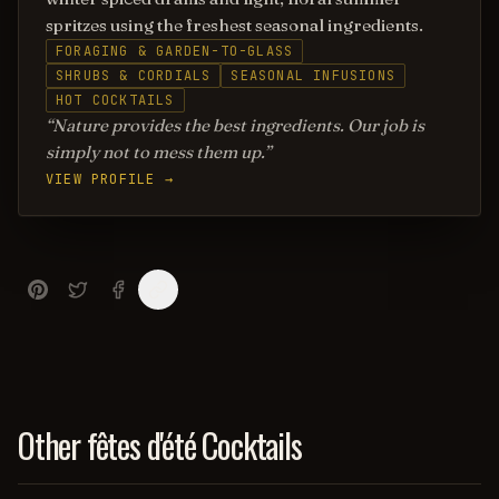
spritzes using the freshest seasonal ingredients.
FORAGING & GARDEN-TO-GLASS
SHRUBS & CORDIALS
SEASONAL INFUSIONS
HOT COCKTAILS
Nature provides the best ingredients. Our job is
simply not to mess them up.
VIEW PROFILE →
Other fêtes d'été Cocktails