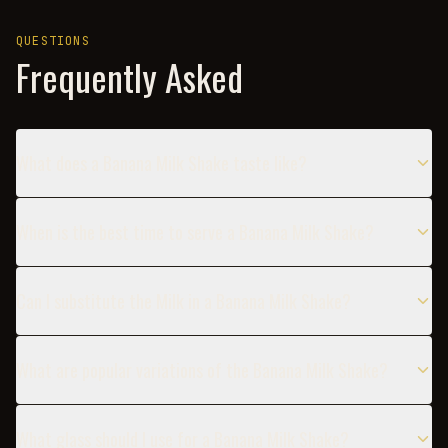
QUESTIONS
Frequently Asked
What does a Banana Milk Shake taste like?
When is the best time to serve a Banana Milk Shake?
Can I substitute the Milk in a Banana Milk Shake?
What are popular variations of the Banana Milk Shake?
What glass should I use for a Banana Milk Shake?