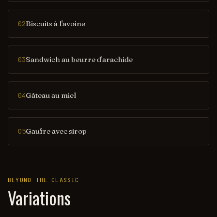
Biscuits à l'avoine
02
Sandwich au beurre d'arachide
03
Gâteau au miel
04
Gaufre avec sirop
05
BEYOND THE CLASSIC
Variations