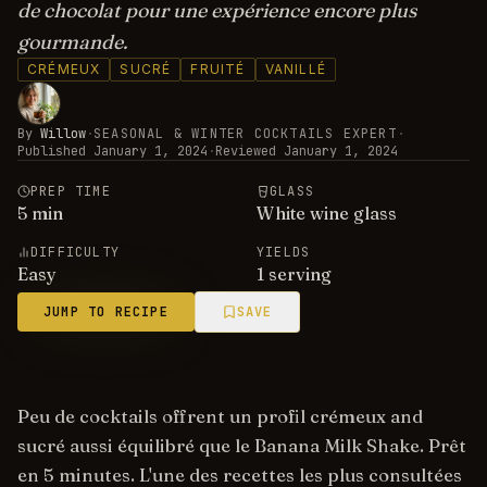
de chocolat pour une expérience encore plus
gourmande.
CRÉMEUX
SUCRÉ
FRUITÉ
VANILLÉ
By
Willow
·
SEASONAL & WINTER COCKTAILS EXPERT
·
Published
January 1, 2024
·
Reviewed
January 1, 2024
PREP TIME
GLASS
5
min
White wine glass
DIFFICULTY
YIELDS
Easy
1 serving
JUMP TO RECIPE
SAVE
Peu de cocktails offrent un profil crémeux and
sucré aussi équilibré que le Banana Milk Shake. Prêt
en 5 minutes. L'une des recettes les plus consultées