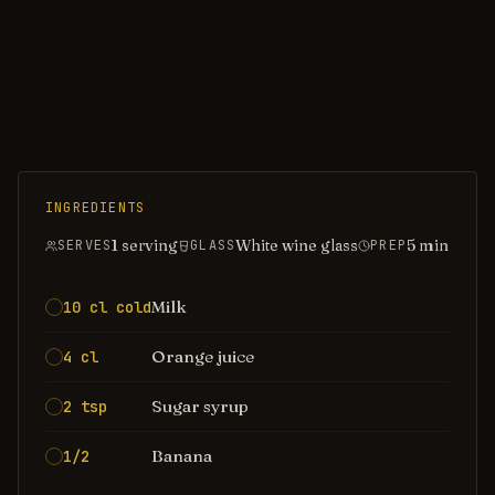
INGREDIENTS
1 serving
White wine glass
5
min
SERVES
GLASS
PREP
Milk
10 cl cold
Orange juice
4 cl
Sugar syrup
2 tsp
Banana
1/2