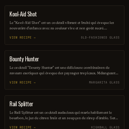
Kool-Aid Shot
SHOT
Le "Kool-Aid Shot" est un cocktail vibrant et fruité qui évoque les
souvenirs d'enfance avec sa couleur vive et son goût sucré.
Mélangeant des liqueurs aux saveurs de fruits et une touche de Kool-
VIEW RECIPE →
OLD-FASHIONED GLASS
Aid, ce shot rafraîchissant est parfait pour les fêtes et les soirées
entre amis. Sa simplicité et son côté ludique en font un choix
populaire pour ceux qui cherchent à s'amuser.
Bounty Hunter
COCKTAIL
Le cocktail "Bounty Hunter" est une délicieuse combinaison de
saveurs exotiques qui évoque des paysages tropicaux. Mélangeant
des notes de rhum, de noix de coco et d'agrumes, il offre une
VIEW RECIPE →
MARGARITA GLASS
expérience rafraîchissante et envoûtante, parfaite pour les amateurs
de cocktails d'été. Sa présentation colorée et son goût unique en
font un véritable trésor à découvrir.
Rail Splitter
COCKTAIL
Le Rail Splitter est un cocktail audacieux qui marie habilement le
bourbon, le jus de citron frais et un soupçon de sirop d'érable. Servi
sur glace, il offre une expérience à la fois douce et réconfortante,
VIEW RECIPE →
HIGHBALL GLASS
évoquant les saveurs rustiques du terroir américain. Parfait pour les