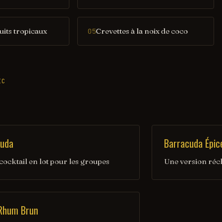
uits tropicaux
Crevettes à la noix de coco
05
IC
cuda
Barracuda Épic
cocktail en lot pour les groupes
Une version réc
 Rhum Brun