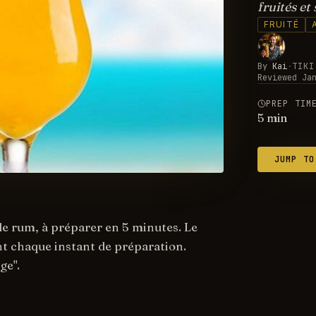
fruités et
FRUITÉ
By
Kai
·
TIKI
Reviewed
Ja
PREP TIM
5
min
JUMP TO
le rum, à préparer en 5 minutes. Le
ent chaque instant de préparation.
ge".