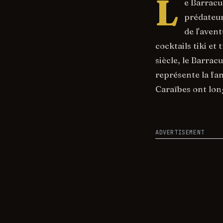
L
e Barracud
prédateur
de l'aven
cocktails tiki et
siècle, le Barrac
représente la fan
Caraïbes ont lon
ADVERTISEMENT