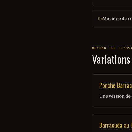
Mélange de fr
04
BEYOND THE CLASS
Variations
Ponche Barra
Une version de 
Barracuda au