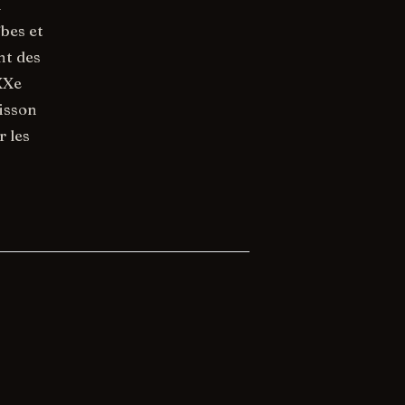
n
bes et
nt des
 XXe
oisson
r les