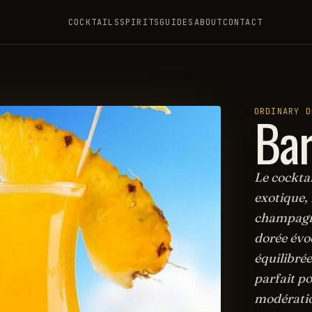
COCKTAILS
SPIRITS
GUIDES
ABOUT
CONTACT
Ba
ORDINARY D
Le cocktai
exotique,
champagne
dorée évoq
équilibrée
parfait po
modération