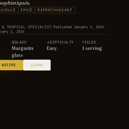
 sophistiqués.
ACIDULÉ
ÉPICÉ
RAFRAÎCHISSANT
 & TROPICAL SPECIALIST
·
Published
January 1, 2024
·
nuary 1, 2024
E
GLASS
DIFFICULTY
YIELDS
Margarita
Easy
1 serving
glass
 RECIPE
SAVE