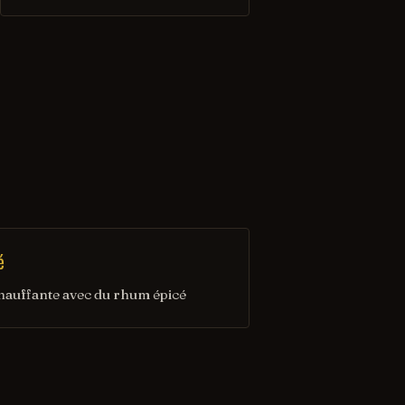
é
hauffante avec du rhum épicé