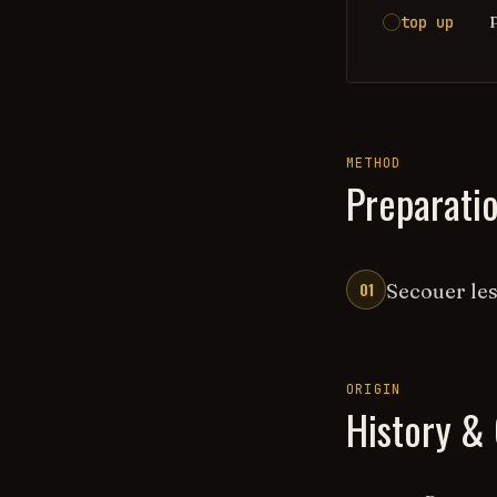
top up
METHOD
Preparati
01
Secouer les
ORIGIN
History & 