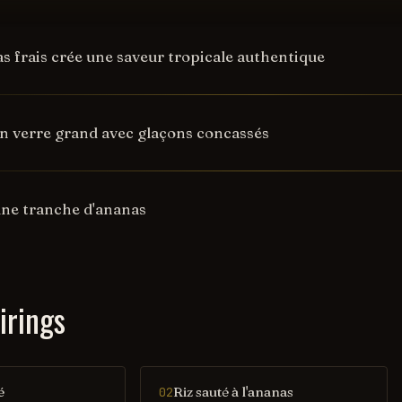
as frais crée une saveur tropicale authentique
un verre grand avec glaçons concassés
une tranche d'ananas
irings
é
Riz sauté à l'ananas
02