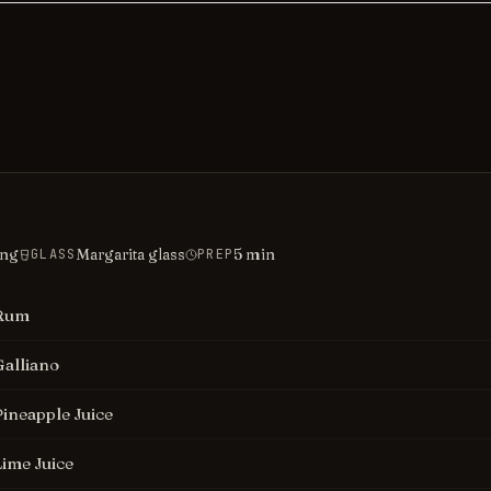
ing
Margarita glass
5
min
GLASS
PREP
Rum
Galliano
Pineapple Juice
Lime Juice