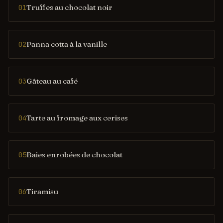
Truffes au chocolat noir
01
Panna cotta à la vanille
02
Gâteau au café
03
Tarte au fromage aux cerises
04
Baies enrobées de chocolat
05
Tiramisu
06