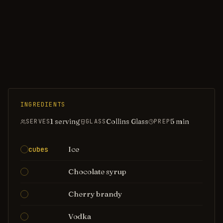
INGREDIENTS
1 serving
Collins Glass
5
min
SERVES
GLASS
PREP
Ice
cubes
Chocolate syrup
Cherry brandy
Vodka