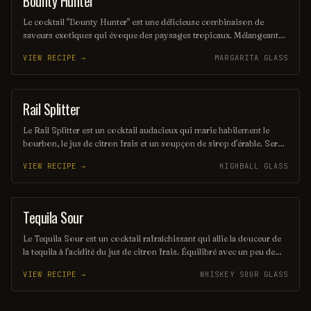
Bounty Hunter
Le cocktail "Bounty Hunter" est une délicieuse combinaison de
saveurs exotiques qui évoque des paysages tropicaux. Mélangeant
des notes de rhum, de noix de coco et d'agrumes, il offre une
VIEW RECIPE →
MARGARITA GLASS
expérience rafraîchissante et envoûtante, parfaite pour les amateurs
de cocktails d'été. Sa présentation colorée et son goût unique en
font un véritable trésor à découvrir.
Rail Splitter
COCKTAIL
Le Rail Splitter est un cocktail audacieux qui marie habilement le
bourbon, le jus de citron frais et un soupçon de sirop d'érable. Servi
sur glace, il offre une expérience à la fois douce et réconfortante,
VIEW RECIPE →
HIGHBALL GLASS
évoquant les saveurs rustiques du terroir américain. Parfait pour les
amateurs de cocktails classiques revisités, il saura séduire vos
papilles.
Tequila Sour
ORDINARY DRINK
Le Tequila Sour est un cocktail rafraîchissant qui allie la douceur de
la tequila à l'acidité du jus de citron frais. Équilibré avec un peu de
sirop simple et souvent agrémenté d'un blanc d'œuf pour une texture
VIEW RECIPE →
WHISKEY SOUR GLASS
veloutée, il offre une expérience gustative à la fois vive et onctueuse.
Parfait pour les amateurs de cocktails qui recherchent une touche
mexicaine dans leur verre.