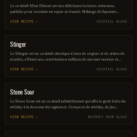
Le cocktail After Dinner est une délicieuse boisson crémeuse,
parfaite pour conclure un repas en beauté. Mélange de liqueurs
raffinées et d'ingrédients aromatiques, il offre une expérience
VIEW RECIPE →
COCKTAIL GLASS
gustative riche et réconfortante, idéale pour se détendre après un
bon dîner.
Stinger
ORDINARY DRINK
Le Stinger est un cocktail classique à base de cognac et de crème de
menthe, offrant une combinaison raffinée de saveurs sucrées et
mentholées. Servi généralement sur glace ou en tant que cocktail
VIEW RECIPE →
COCKTAIL GLASS
sec, il est apprécié pour son goût unique et sa capacité à rafraîchir le
palais. Ce mélange élégant est souvent dégusté en digestif après un
repas.
Stone Sour
ORDINARY DRINK
Le Stone Sour est un cocktail rafraîchissant qui allie le goût riche du
whisky à la douceur des agrumes. Composé de whisky, de jus
d'orange frais et de sirop de grenadine, il offre un équilibre parfait
VIEW RECIPE →
WHISKEY SOUR GLASS
entre acidité et douceur. Servi sur glace, ce mélange séduisant est
idéal pour les amateurs de cocktails fruités.