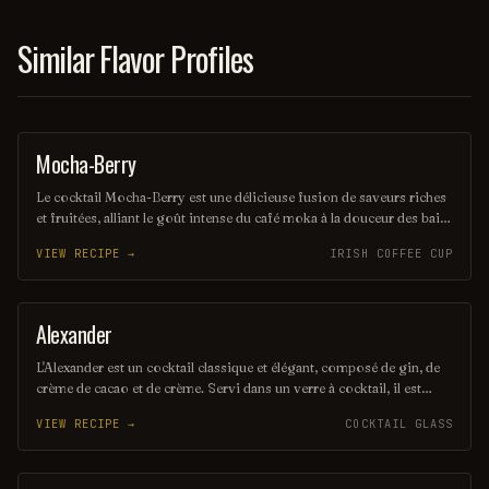
Similar Flavor Profiles
Mocha-Berry
COFFEE / TEA
Le cocktail Mocha-Berry est une délicieuse fusion de saveurs riches
et fruitées, alliant le goût intense du café moka à la douceur des baies
fraîches. Servi sur glace, il offre une expérience rafraîchissante et
VIEW RECIPE →
IRISH COFFEE CUP
gourmande, parfaite pour les amateurs de cocktails innovants. Une
touche de crème légère couronne ce mélange savoureux, créant un
équilibre parfait entre café et fruits.
Alexander
ORDINARY DRINK
L'Alexander est un cocktail classique et élégant, composé de gin, de
crème de cacao et de crème. Servi dans un verre à cocktail, il est
souvent garni de muscade râpée pour ajouter une touche épicée. Ce
VIEW RECIPE →
COCKTAIL GLASS
mélange onctueux et savoureux en fait un choix parfait pour les
amateurs de cocktails raffinés.