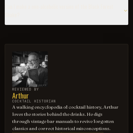
Can I make a non-alcoholic version of the Black Forest
Shake?
REVIEWED BY
Arthur
COCKTAIL HISTORIAN
A walking encyclopedia of cocktail history, Arthur
loves the stories behind the drinks. He digs
through vintage bar manuals to revive forgotten
classics and correct historical misconceptions.