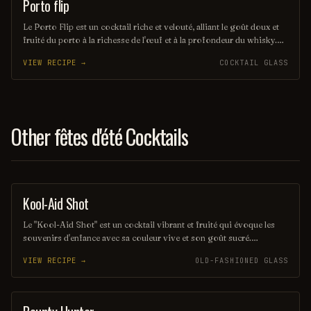
Porto flip
ORDINARY DRINK
Le Porto Flip est un cocktail riche et velouté, alliant le goût doux et
fruité du porto à la richesse de l'œuf et à la profondeur du whisky.
Ce mélange crémeux est souvent agrémenté d'une touche de
VIEW RECIPE →
COCKTAIL GLASS
muscade, offrant une expérience gustative réconfortante et élégante.
Parfait pour les soirées d'hiver, il séduit par son équilibre subtil
entre douceur et chaleur.
Other fêtes d'été Cocktails
Kool-Aid Shot
SHOT
Le "Kool-Aid Shot" est un cocktail vibrant et fruité qui évoque les
souvenirs d'enfance avec sa couleur vive et son goût sucré.
Mélangeant des liqueurs aux saveurs de fruits et une touche de Kool-
VIEW RECIPE →
OLD-FASHIONED GLASS
Aid, ce shot rafraîchissant est parfait pour les fêtes et les soirées
entre amis. Sa simplicité et son côté ludique en font un choix
populaire pour ceux qui cherchent à s'amuser.
COCKTAIL