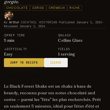
gorgée.
CHOCOLATÉ
CERISE
CRÉMEUX
RICHE
By
Arthur
·
COCKTAIL HISTORIAN
·
Published
January 1, 2024
·
Reviewed
January 1, 2024
PREP TIME
GLASS
5
min
Collins Glass
DIFFICULTY
YIELDS
Easy
1 serving
JUMP TO RECIPE
SAVE
Le Black Forest Shake est un shake à base de
brandy, reconnu pour ses notes chocolaté and
cerise — parmi les "fête" les plus recherchés. Prêt
en seulement 5 minutes, idéal pour fêtes d'été et