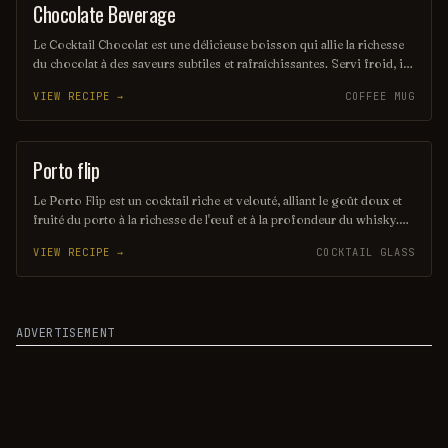
Chocolate Beverage
COCOA
Le Cocktail Chocolat est une délicieuse boisson qui allie la richesse
du chocolat à des saveurs subtiles et rafraîchissantes. Servi froid, il
offre une expérience veloutée et gourmande, parfaite pour les
VIEW RECIPE →
COFFEE MUG
amateurs de douceurs. Idéal pour les soirées entre amis ou comme
dessert liquide, ce cocktail séduira les papilles des plus exigeants.
Porto flip
ORDINARY DRINK
Le Porto Flip est un cocktail riche et velouté, alliant le goût doux et
fruité du porto à la richesse de l'œuf et à la profondeur du whisky.
Ce mélange crémeux est souvent agrémenté d'une touche de
VIEW RECIPE →
COCKTAIL GLASS
muscade, offrant une expérience gustative réconfortante et élégante.
Parfait pour les soirées d'hiver, il séduit par son équilibre subtil
entre douceur et chaleur.
ADVERTISEMENT