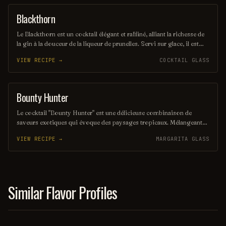
populaire pour ceux qui cherchent à s'amuser.
Blackthorn
ORDINARY DRINK
Le Blackthorn est un cocktail élégant et raffiné, alliant la richesse de
la gin à la douceur de la liqueur de prunelles. Servi sur glace, il est
souvent agrémenté d'un zeste de citron pour une touche d'acidité qui
VIEW RECIPE →
COCKTAIL GLASS
équilibre parfaitement les saveurs. Ce mélange savoureux évoque
des notes fruitées et épicées, parfait pour les amateurs de cocktails
classiques.
Bounty Hunter
COCKTAIL
Le cocktail "Bounty Hunter" est une délicieuse combinaison de
saveurs exotiques qui évoque des paysages tropicaux. Mélangeant
des notes de rhum, de noix de coco et d'agrumes, il offre une
VIEW RECIPE →
MARGARITA GLASS
expérience rafraîchissante et envoûtante, parfaite pour les amateurs
de cocktails d'été. Sa présentation colorée et son goût unique en
font un véritable trésor à découvrir.
Similar Flavor Profiles