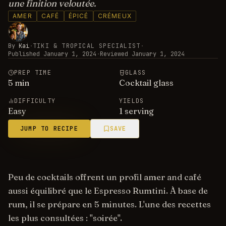
une finition veloutée.
AMER
CAFÉ
ÉPICÉ
CRÉMEUX
By
Kai
·
TIKI & TROPICAL SPECIALIST
·
Published
January 1, 2024
·
Reviewed
January 1, 2024
PREP TIME
GLASS
5
min
Cocktail glass
DIFFICULTY
YIELDS
Easy
1 serving
JUMP TO RECIPE
SAVE
Peu de cocktails offrent un profil amer and café
aussi équilibré que le Espresso Rumtini. À base de
rum, il se prépare en 5 minutes. L'une des recettes
les plus consultées : "soirée".