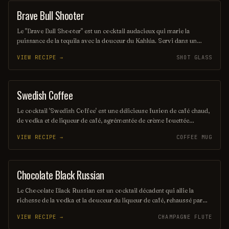
Brave Bull Shooter
SHOT
Le "Brave Bull Shooter" est un cocktail audacieux qui marie la
puissance de la tequila avec la douceur du Kahlúa. Servi dans un
verre à shot, il offre une expérience à la fois riche et énergique,
VIEW RECIPE →
SHOT GLASS
parfaite pour ceux qui recherchent un goût intense et une montée
d'adrénaline. Ce mélange unique est idéal pour commencer une
soirée festive.
Swedish Coffee
COFFEE / TEA
Le cocktail 'Swedish Coffee' est une délicieuse fusion de café chaud,
de vodka et de liqueur de café, agrémentée de crème fouettée
onctueuse. Parfait pour les amateurs de café, il offre une expérience
VIEW RECIPE →
COFFEE MUG
réconfortante et énergisante, idéale pour se détendre ou célébrer. Sa
touche sucrée et son arôme riche en font une boisson
incontournable lors des soirées.
Chocolate Black Russian
ORDINARY DRINK
Le Chocolate Black Russian est un cocktail décadent qui allie la
richesse de la vodka et la douceur du liqueur de café, rehaussé par
une touche de liqueur au chocolat. Servi sur glace, il offre une
VIEW RECIPE →
CHAMPAGNE FLUTE
expérience gustative veloutée et irrésistible, parfaite pour les