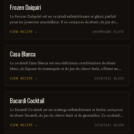
Frozen Daiquiri
ORDINARY DRINK
Le Frozen Daiquiri est un cocktail rafraîchissant et glacé, parfait
pour les journées ensoleillées. Il se compose de rhum, de jus de
citron vert frais et de sucre, le tout mélangé avec de la glace pilée
VIEW RECIPE →
CHAMPAGNE FLUTE
pour une texture onctueuse. Servi dans un verre à cocktail, il offre
une explosion de saveurs fruitées et acidulées.
Casa Blanca
ORDINARY DRINK
Le cocktail Casa Blanca est une délicieuse combinaison de rhum
blanc, de liqueur de marasquin et de jus de citron frais, offrant un
équilibre parfait entre douceur et acidité. Servi sur glace, il évoque
VIEW RECIPE →
COCKTAIL GLASS
des saveurs exotiques et rafraîchissantes, idéal pour les soirées d'été.
Sa présentation élégante en fait un choix sophistiqué pour les
amateurs de cocktails.
Bacardi Cocktail
ORDINARY DRINK
Le Bacardi Cocktail est un mélange rafraîchissant et fruité, composé
de rhum Bacardi, de jus de citron frais et de grenadine. Ce cocktail
emblématique, souvent servi sur glace, évoque des saveurs
VIEW RECIPE →
COCKTAIL GLASS
tropicales et une ambiance estivale. Parfait pour les amateurs de
rhum, il séduit par sa simplicité et son goût délicat.