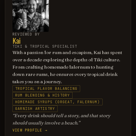
REVIEWED BY
Kai
TIKI & TROPICAL SPECIALIST
With a passion for rum and escapism, Kai has spent
over a decade exploring the depths of Tiki culture.
From crafting homemade falernum to hunting
down rare rums, he ensures every tropical drink
takes you on a journey.
TROPICAL FLAVOR BALANCING
RUM BLENDING & HISTORY
HOMEMADE SYRUPS (ORGEAT, FALERNUM)
GARNISH ARTISTRY
Every drink should tell a story, and that story
should usually involve a beach.
VIEW PROFILE →