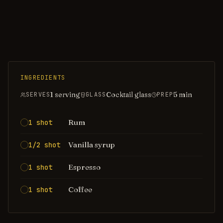
INGREDIENTS
1 serving
Cocktail glass
5
min
SERVES
GLASS
PREP
Rum
1 shot
Vanilla syrup
1/2 shot
Espresso
1 shot
Coffee
1 shot