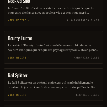
Kool-Aid Shot
SHOT
Le "Kool-Aid Shot" est un cocktail vibrant et fruité qui évoque les
souvenirs d'enfance avec sa couleur vive et son goût sucré.
Mélangeant des liqueurs aux saveurs de fruits et une touche de Kool-
VIEW RECIPE →
OLD-FASHIONED GLASS
Aid, ce shot rafraîchissant est parfait pour les fêtes et les soirées
entre amis. Sa simplicité et son côté ludique en font un choix
populaire pour ceux qui cherchent à s'amuser.
Bounty Hunter
COCKTAIL
Le cocktail "Bounty Hunter" est une délicieuse combinaison de
saveurs exotiques qui évoque des paysages tropicaux. Mélangeant
des notes de rhum, de noix de coco et d'agrumes, il offre une
VIEW RECIPE →
MARGARITA GLASS
expérience rafraîchissante et envoûtante, parfaite pour les amateurs
de cocktails d'été. Sa présentation colorée et son goût unique en
font un véritable trésor à découvrir.
Rail Splitter
COCKTAIL
Le Rail Splitter est un cocktail audacieux qui marie habilement le
bourbon, le jus de citron frais et un soupçon de sirop d'érable. Servi
sur glace, il offre une expérience à la fois douce et réconfortante,
VIEW RECIPE →
HIGHBALL GLASS
évoquant les saveurs rustiques du terroir américain. Parfait pour les
amateurs de cocktails classiques revisités, il saura séduire vos
papilles.