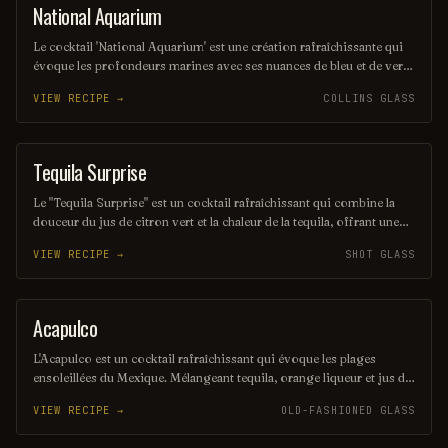
National Aquarium
ORDINARY DRINK
Le cocktail 'National Aquarium' est une création rafraîchissante qui
évoque les profondeurs marines avec ses nuances de bleu et de vert.
Mélangeant des saveurs de fruits tropicaux et un soupçon de
VIEW RECIPE →
COLLINS GLASS
menthe, il offre une expérience gustative unique qui rappelle les
merveilles de l'océan. Parfait pour une soirée estivale, ce cocktail
séduira les amateurs de boissons originales et colorées.
Tequila Surprise
SHOT
Le "Tequila Surprise" est un cocktail rafraîchissant qui combine la
douceur du jus de citron vert et la chaleur de la tequila, offrant une
explosion de saveurs en bouche. Servi avec une touche de soda et
VIEW RECIPE →
SHOT GLASS
garni d'une tranche de citron, il est parfait pour les soirées estivales.
Une véritable surprise pour les amateurs de cocktails!
Acapulco
ORDINARY DRINK
L'Acapulco est un cocktail rafraîchissant qui évoque les plages
ensoleillées du Mexique. Mélangeant tequila, orange liqueur et jus de
citron, il offre une explosion de saveurs fruitées et acidulées, parfait
VIEW RECIPE →
OLD-FASHIONED GLASS
pour se détendre sous le soleil. Servi avec une garniture d'orange, ce
cocktail est un véritable voyage gustatif.