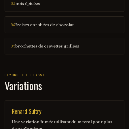
noix épicées
03
fraises enrobées de chocolat
04
brochettes de crevettes grillées
05
BEYOND THE CLASSIC
Variations
Renard Sultry
Une variation fumée utilisant du mezcal pour plus
de profondeur