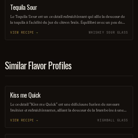
Tequila Sour
ORDINARY DRINK
Le Tequila Sour est un cocktail rafraîchissant qui allie la douceur de
la tequila à l'acidité du jus de citron frais. Équilibré avec un peu de
sirop simple et souvent agrémenté d'un blanc d'œuf pour une texture
VIEW RECIPE →
WHISKEY SOUR GLASS
veloutée, il offre une expérience gustative à la fois vive et onctueuse.
Parfait pour les amateurs de cocktails qui recherchent une touche
mexicaine dans leur verre.
Similar Flavor Profiles
Kiss me Quick
ORDINARY DRINK
Le cocktail "Kiss me Quick" est une délicieuse fusion de saveurs
fruitées et rafraîchissantes, alliant la douceur de la framboise à une
touche d'agrumes pétillants. Servi sur glace, il est parfait pour
VIEW RECIPE →
HIGHBALL GLASS
éveiller les sens et apporter une touche de romantisme à vos soirées.
Laissez-vous séduire par son goût irrésistible et sa couleur vibrante
!