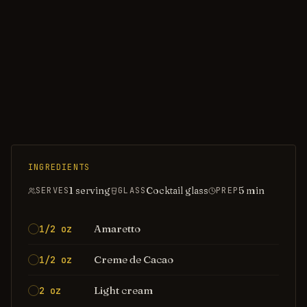
INGREDIENTS
1 serving
Cocktail glass
5
min
SERVES
GLASS
PREP
Amaretto
1/2 oz
Creme de Cacao
1/2 oz
Light cream
2 oz