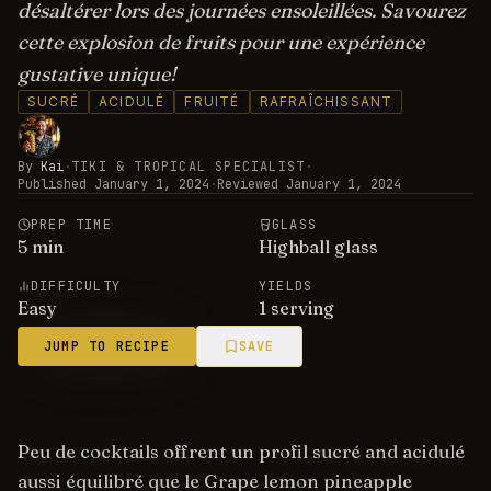
désaltérer lors des journées ensoleillées. Savourez
cette explosion de fruits pour une expérience
gustative unique!
SUCRÉ
ACIDULÉ
FRUITÉ
RAFRAÎCHISSANT
By
Kai
·
TIKI & TROPICAL SPECIALIST
·
Published
January 1, 2024
·
Reviewed
January 1, 2024
PREP TIME
GLASS
5
min
Highball glass
DIFFICULTY
YIELDS
Easy
1 serving
JUMP TO RECIPE
SAVE
Peu de cocktails offrent un profil sucré and acidulé
aussi équilibré que le Grape lemon pineapple