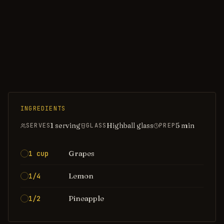
INGREDIENTS
1 serving
Highball glass
5
min
SERVES
GLASS
PREP
Grapes
1 cup
Lemon
1/4
Pineapple
1/2