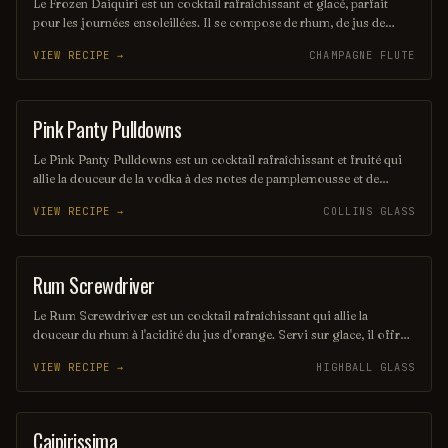
Le Frozen Daiquiri est un cocktail rafraîchissant et glacé, parfait
pour les journées ensoleillées. Il se compose de rhum, de jus de
citron vert frais et de sucre, le tout mélangé avec de la glace pilée
VIEW RECIPE →
CHAMPAGNE FLUTE
pour une texture onctueuse. Servi dans un verre à cocktail, il offre
une explosion de saveurs fruitées et acidulées.
Pink Panty Pulldowns
ORDINARY DRINK
Le Pink Panty Pulldowns est un cocktail rafraîchissant et fruité qui
allie la douceur de la vodka à des notes de pamplemousse et de
limonade. Sa couleur rose séduisante et son goût léger en font une
VIEW RECIPE →
COLLINS GLASS
boisson idéale pour les soirées d'été. Parfait pour ceux qui
recherchent une expérience gustative à la fois délicieuse et amusante.
Rum Screwdriver
ORDINARY DRINK
Le Rum Screwdriver est un cocktail rafraîchissant qui allie la
douceur du rhum à l'acidité du jus d'orange. Servi sur glace, il offre
une expérience fruitée et vivifiante, parfaite pour les journées
VIEW RECIPE →
HIGHBALL GLASS
ensoleillées. Ce mélange simple et délicieux saura séduire les
amateurs de cocktails tropicaux.
Caipirissima
ORDINARY DRINK