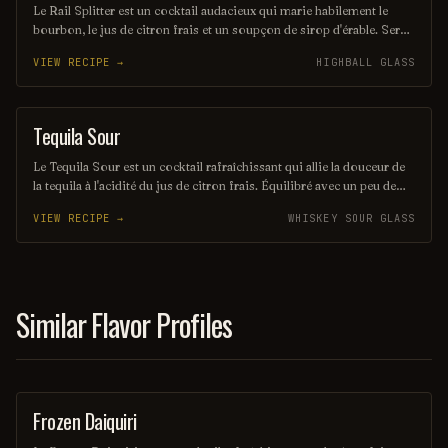
Le Rail Splitter est un cocktail audacieux qui marie habilement le
bourbon, le jus de citron frais et un soupçon de sirop d'érable. Servi
sur glace, il offre une expérience à la fois douce et réconfortante,
VIEW RECIPE →
HIGHBALL GLASS
évoquant les saveurs rustiques du terroir américain. Parfait pour les
amateurs de cocktails classiques revisités, il saura séduire vos
papilles.
Tequila Sour
ORDINARY DRINK
Le Tequila Sour est un cocktail rafraîchissant qui allie la douceur de
la tequila à l'acidité du jus de citron frais. Équilibré avec un peu de
sirop simple et souvent agrémenté d'un blanc d'œuf pour une texture
VIEW RECIPE →
WHISKEY SOUR GLASS
veloutée, il offre une expérience gustative à la fois vive et onctueuse.
Parfait pour les amateurs de cocktails qui recherchent une touche
mexicaine dans leur verre.
Similar Flavor Profiles
Frozen Daiquiri
ORDINARY DRINK