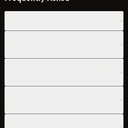
What does a Grape lemon pineapple Smoothie taste like?
When is the best time to serve a Grape lemon pineapple
Smoothie?
Can I substitute the Grapes in a Grape lemon pineapple
Smoothie?
What are popular variations of the Grape lemon pineapple
Smoothie?
What glass should I use for a Grape lemon pineapple