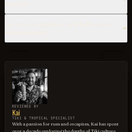
Smoothie?
Can I make a non-alcoholic version of the Grape lemon
pineapple Smoothie?
REVIEWED BY
Kai
TIKI & TROPICAL SPECIALIST
With a passion for rum and escapism, Kai has spent
over a decade exploring the depths of Tiki culture.