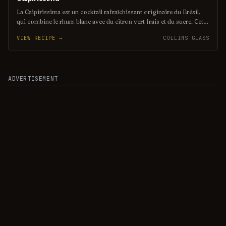
La Caipirissima est un cocktail rafraîchissant originaire du Brésil,
qui combine le rhum blanc avec du citron vert frais et du sucre. Cette
variante de la célèbre Caipirinha offre une douceur subtile et une
VIEW RECIPE →
COLLINS GLASS
explosion de saveurs citronnées, parfaite pour les chaudes journées
d'été. Servie sur glace, elle est à la fois simple et délicieuse.
ADVERTISEMENT