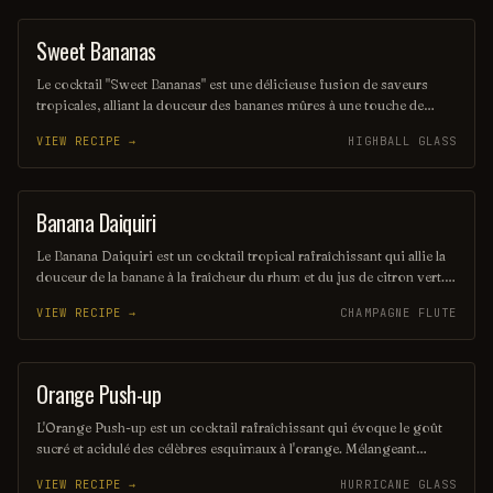
Sweet Bananas
SHAKE
Le cocktail "Sweet Bananas" est une délicieuse fusion de saveurs
tropicales, alliant la douceur des bananes mûres à une touche de
crème et de rhum. Servi frais, ce mélange onctueux évoque des
VIEW RECIPE →
HIGHBALL GLASS
vacances ensoleillées, parfait pour se détendre et savourer un
moment de plaisir. Une véritable invitation à l'évasion gustative!
Banana Daiquiri
ORDINARY DRINK
Le Banana Daiquiri est un cocktail tropical rafraîchissant qui allie la
douceur de la banane à la fraîcheur du rhum et du jus de citron vert.
Servi glacé, il offre une expérience fruitée et onctueuse, parfaite
VIEW RECIPE →
CHAMPAGNE FLUTE
pour les journées ensoleillées. Ce mélange savoureux évoque des
vacances sur la plage et le plaisir d'un moment de détente.
Orange Push-up
ORDINARY DRINK
L'Orange Push-up est un cocktail rafraîchissant qui évoque le goût
sucré et acidulé des célèbres esquimaux à l'orange. Mélangeant
vodka, liqueur d'orange et jus d'orange frais, il offre une expérience
VIEW RECIPE →
HURRICANE GLASS
fruitée et pétillante, parfaite pour les chaudes journées d'été. Servi