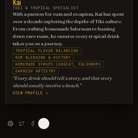
Kai
TIKI & TROPICAL SPECIALIST
With a passion for rum and escapism, Kai has spent
over a decade exploring the depths of Tiki culture.
From crafting homemade falernum to hunting
down rare rums, he ensures every tropical drink
takes you on a journey.
TROPICAL FLAVOR BALANCING
RUM BLENDING & HISTORY
HOMEMADE SYRUPS (ORGEAT, FALERNUM)
GARNISH ARTISTRY
Every drink should tell a story, and that story
should usually involve a beach.
VIEW PROFILE →