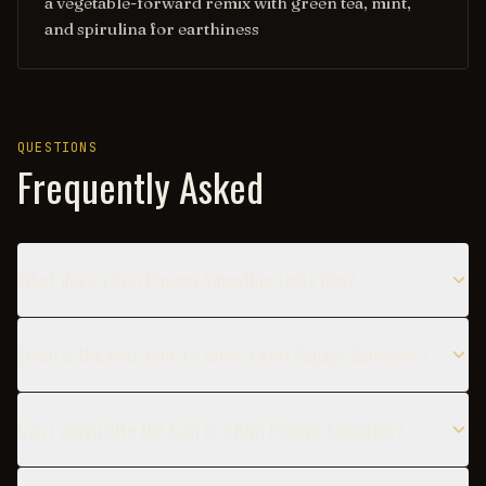
a vegetable-forward remix with green tea, mint,
and spirulina for earthiness
QUESTIONS
Frequently Asked
What does a Kiwi Papaya Smoothie taste like?
When is the best time to serve a Kiwi Papaya Smoothie?
Can I substitute the Kiwi in a Kiwi Papaya Smoothie?