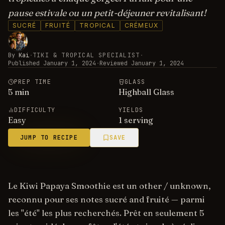
pause estivale ou un petit-déjeuner revitalisant!
SUCRÉ
FRUITÉ
TROPICAL
CRÉMEUX
By
Kai
·
TIKI & TROPICAL SPECIALIST
·
Published
January 1, 2024
·
Reviewed
January 1, 2024
PREP TIME
GLASS
5
min
Highball Glass
DIFFICULTY
YIELDS
Easy
1 serving
JUMP TO RECIPE
SAVE
Le Kiwi Papaya Smoothie est un other / unknown,
reconnu pour ses notes sucré and fruité — parmi
les "été" les plus recherchés. Prêt en seulement 5