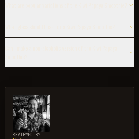
What are popular variations of the Kiwi Papaya Smoothie?
What glass should I use for a Kiwi Papaya Smoothie?
Can I make a non-alcoholic version of the Kiwi Papaya
Smoothie?
REVIEWED BY