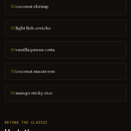
coconut shrimp
02
light fish ceviche
03
vanilla panna cotta
04
coconut macaroon
05
mango sticky rice
06
BEYOND THE CLASSIC