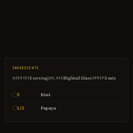
INGREDIENTS
1 serving
Highball Glass
5
min
SERVES
GLASS
PREP
Kiwi
3
Papaya
1/2