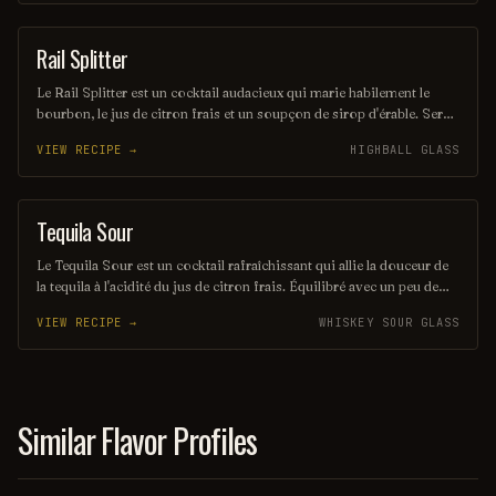
de cocktails d'été. Sa présentation colorée et son goût unique en
font un véritable trésor à découvrir.
Rail Splitter
COCKTAIL
Le Rail Splitter est un cocktail audacieux qui marie habilement le
bourbon, le jus de citron frais et un soupçon de sirop d'érable. Servi
sur glace, il offre une expérience à la fois douce et réconfortante,
VIEW RECIPE →
HIGHBALL GLASS
évoquant les saveurs rustiques du terroir américain. Parfait pour les
amateurs de cocktails classiques revisités, il saura séduire vos
papilles.
Tequila Sour
ORDINARY DRINK
Le Tequila Sour est un cocktail rafraîchissant qui allie la douceur de
la tequila à l'acidité du jus de citron frais. Équilibré avec un peu de
sirop simple et souvent agrémenté d'un blanc d'œuf pour une texture
VIEW RECIPE →
WHISKEY SOUR GLASS
veloutée, il offre une expérience gustative à la fois vive et onctueuse.
Parfait pour les amateurs de cocktails qui recherchent une touche
mexicaine dans leur verre.
Similar Flavor Profiles