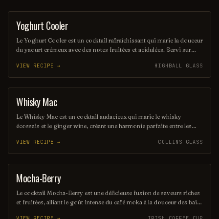
Yoghurt Cooler
OTHER / UNKNOWN
Le Yoghurt Cooler est un cocktail rafraîchissant qui marie la douceur
du yaourt crémeux avec des notes fruitées et acidulées. Servi sur
glace, il est parfait pour les chaudes journées d'été, offrant une
VIEW RECIPE →
HIGHBALL GLASS
expérience à la fois légère et délicieuse. Une touche d'herbes fraîches
peut rehausser ses saveurs, ajoutant une dimension aromatique
unique.
Whisky Mac
ORDINARY DRINK
Le Whisky Mac est un cocktail audacieux qui marie le whisky
écossais et le ginger wine, créant une harmonie parfaite entre les
saveurs riches et épicées. Servi sur glace, il offre une expérience
VIEW RECIPE →
COLLINS GLASS
chaleureuse et réconfortante, idéale pour les amateurs de whisky. Ce
mélange simple mais savoureux est parfait pour une soirée entre
amis ou un moment de détente.
Mocha-Berry
COFFEE / TEA
Le cocktail Mocha-Berry est une délicieuse fusion de saveurs riches
et fruitées, alliant le goût intense du café moka à la douceur des baies
fraîches. Servi sur glace, il offre une expérience rafraîchissante et
VIEW RECIPE →
IRISH COFFEE CUP