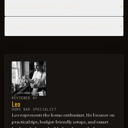
What glass should I use for a Kurant Tea?
Can I make a non-alcoholic version of the Kurant Tea?
REVIEWED BY
Leo
HOME BAR SPECIALIST
Leo represents the home enthusiast. He focuses on
practical tips, budget-friendly setups, and smart