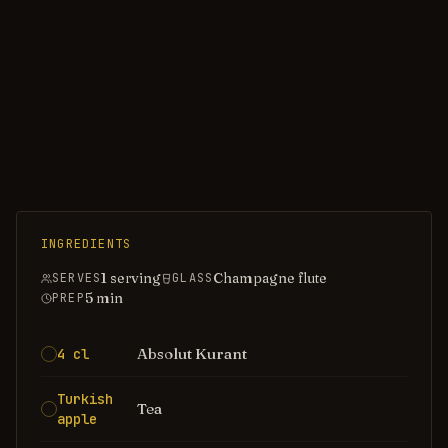
INGREDIENTS
1 serving
Champagne flute
SERVES
GLASS
5
min
PREP
Absolut Kurant
4 cl
Turkish
Tea
apple