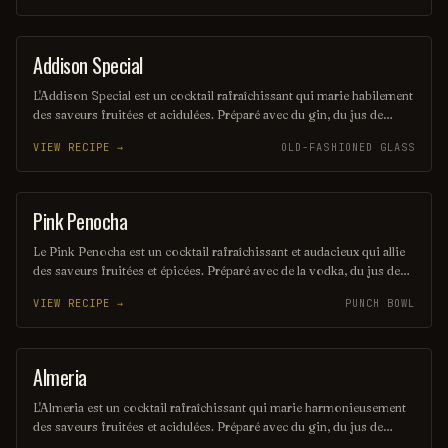
Highlands écossais. Ce mélange harmonieux est parfait pour ceux
qui recherchent une expérience gustative unique et raffinée.
Addison Special
COCKTAIL
L'Addison Special est un cocktail rafraîchissant qui marie habilement
des saveurs fruitées et acidulées. Préparé avec du gin, du jus de
citron frais et une touche de sirop de framboise, il offre une
VIEW RECIPE →
OLD-FASHIONED GLASS
expérience gustative unique, parfaite pour les soirées estivales. Sa
présentation élégante en fait également un choix idéal pour
impressionner vos invités.
Pink Penocha
PUNCH / PARTY DRINK
Le Pink Penocha est un cocktail rafraîchissant et audacieux qui allie
des saveurs fruitées et épicées. Préparé avec de la vodka, du jus de
citron frais et une touche de liqueur de framboise, il est servi sur
VIEW RECIPE →
PUNCH BOWL
glace avec une garniture de framboises et de menthe. Ce mélange
vibrant et coloré est parfait pour égayer vos soirées.
Almeria
ORDINARY DRINK
L'Almeria est un cocktail rafraîchissant qui marie harmonieusement
des saveurs fruitées et acidulées. Préparé avec du gin, du jus de
citron frais et une touche de liqueur de fleur de sureau, il évoque les