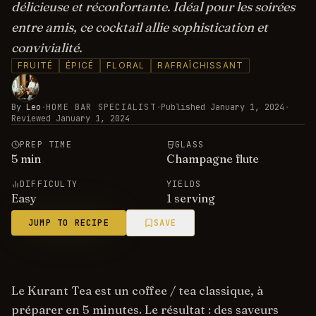
délicieuse et réconfortante. Idéal pour les soirées
entre amis, ce cocktail allie sophistication et
convivialité.
FRUITÉ
ÉPICÉ
FLORAL
RAFRAÎCHISSANT
By
Leo
·
HOME BAR SPECIALIST
·
Published
January 1, 2024
·
Reviewed
January 1, 2024
PREP TIME
GLASS
5
min
Champagne flute
DIFFICULTY
YIELDS
Easy
1 serving
JUMP TO RECIPE
SAVE
Le Kurant Tea est un coffee / tea classique, à
préparer en 5 minutes. Le résultat : des saveurs