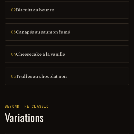
Biscuits au beurre
02
Canapés au saumon fumé
03
Cheesecake à la vanille
04
Truffes au chocolat noir
05
BEYOND THE CLASSIC
Variations