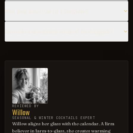
What glass should I use for a Orangeade?
Can I make a non-alcoholic version of the Orangeade?
REVIEWED BY
Willow
SEASONAL & WINTER COCKTAILS EXPERT
Willow aligns her glass with the calendar. A firm
believer in farm-to-glass, she creates warming