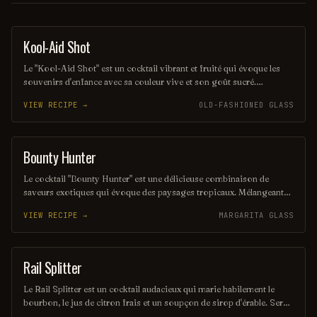
Kool-Aid Shot
SHOT
Le "Kool-Aid Shot" est un cocktail vibrant et fruité qui évoque les
souvenirs d'enfance avec sa couleur vive et son goût sucré.
Mélangeant des liqueurs aux saveurs de fruits et une touche de Kool-
VIEW RECIPE →
OLD-FASHIONED GLASS
Aid, ce shot rafraîchissant est parfait pour les fêtes et les soirées
entre amis. Sa simplicité et son côté ludique en font un choix
populaire pour ceux qui cherchent à s'amuser.
Bounty Hunter
COCKTAIL
Le cocktail "Bounty Hunter" est une délicieuse combinaison de
saveurs exotiques qui évoque des paysages tropicaux. Mélangeant
des notes de rhum, de noix de coco et d'agrumes, il offre une
VIEW RECIPE →
MARGARITA GLASS
expérience rafraîchissante et envoûtante, parfaite pour les amateurs
de cocktails d'été. Sa présentation colorée et son goût unique en
font un véritable trésor à découvrir.
Rail Splitter
COCKTAIL
Le Rail Splitter est un cocktail audacieux qui marie habilement le
bourbon, le jus de citron frais et un soupçon de sirop d'érable. Servi
sur glace, il offre une expérience à la fois douce et réconfortante,