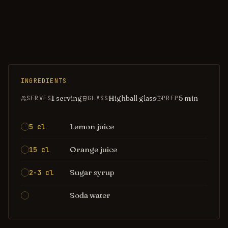
INGREDIENTS
1 serving
Highball glass
5
min
SERVES
GLASS
PREP
Lemon juice
5 cl
Orange juice
15 cl
Sugar syrup
2-3 cl
Soda water