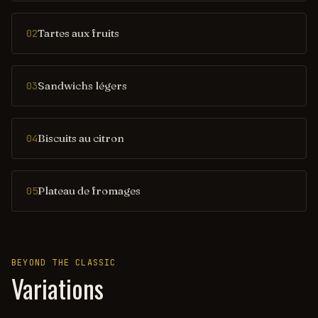
Tartes aux fruits
02
Sandwichs légers
03
Biscuits au citron
04
Plateau de fromages
05
BEYOND THE CLASSIC
Variations