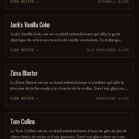
VIEW RECIPE →
HIGHBALL GLASS
parfaite pour les journées ensoleillées. Savourez ce mélange
audacieux qui réveille les sens et apporte une touche de fraîcheur à
vos soirées.
Jack's Vanilla Coke
OTHER / UNKNOWN
Jack's Vanilla Coke est un cocktail rafraîchissant qui allie le goût
classique du cola à une touche de vanille onctueuse. Ce mélange
savoureux est parfait pour ceux qui recherchent une boisson à la
VIEW RECIPE →
OLD-FASHIONED GLASS
fois douce et pétillante, idéale pour se détendre ou célébrer une
occasion spéciale. Laissez-vous séduire par cette fusion délicieuse
qui ravira vos papilles.
Zima Blaster
ORDINARY DRINK
Le Zima Blaster est un cocktail rafraîchissant et pétillant qui allie la
douceur de la limonade à la vivacité de la vodka. Servi sur glace avec
une touche de citron et une garniture de fruits frais, il est parfait
VIEW RECIPE →
HURRICANE GLASS
pour les soirées estivales. Laissez-vous séduire par son goût fruité
et sa légèreté en bouche !
Tom Collins
ORDINARY DRINK
Le Tom Collins est un cocktail rafraîchissant à base de gin, de jus de
citron frais, de sucre et d'eau gazeuse. Servi sur glace dans un verre