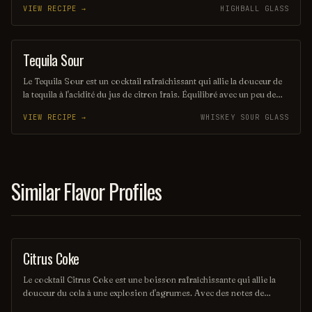
VIEW RECIPE →
HIGHBALL GLASS
évoquant les saveurs rustiques du terroir américain. Parfait pour les
amateurs de cocktails classiques revisités, il saura séduire vos
papilles.
Tequila Sour
ORDINARY DRINK
Le Tequila Sour est un cocktail rafraîchissant qui allie la douceur de
la tequila à l'acidité du jus de citron frais. Équilibré avec un peu de
sirop simple et souvent agrémenté d'un blanc d'œuf pour une texture
VIEW RECIPE →
WHISKEY SOUR GLASS
veloutée, il offre une expérience gustative à la fois vive et onctueuse.
Parfait pour les amateurs de cocktails qui recherchent une touche
mexicaine dans leur verre.
Similar Flavor Profiles
Citrus Coke
SOFT DRINK
Le cocktail Citrus Coke est une boisson rafraîchissante qui allie la
douceur du cola à une explosion d'agrumes. Avec des notes de
citron et d'orange, il offre une expérience pétillante et vivifiante,