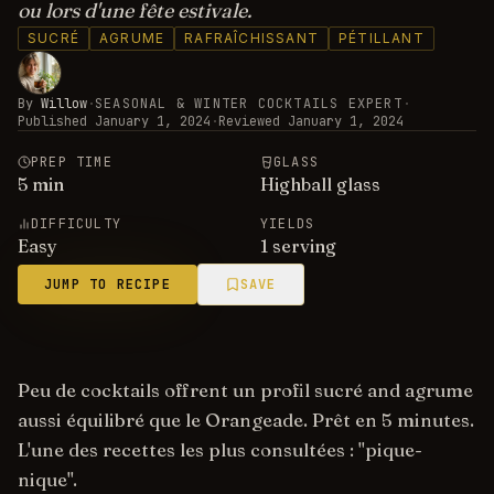
ou lors d'une fête estivale.
SUCRÉ
AGRUME
RAFRAÎCHISSANT
PÉTILLANT
By
Willow
·
SEASONAL & WINTER COCKTAILS EXPERT
·
Published
January 1, 2024
·
Reviewed
January 1, 2024
PREP TIME
GLASS
5
min
Highball glass
DIFFICULTY
YIELDS
Easy
1 serving
JUMP TO RECIPE
SAVE
Peu de cocktails offrent un profil sucré and agrume
aussi équilibré que le Orangeade. Prêt en 5 minutes.
L'une des recettes les plus consultées : "pique-
nique".