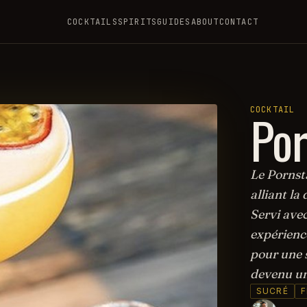
COCKTAILS
SPIRITS
GUIDES
ABOUT
CONTACT
Por
COCKTAIL
Le Pornsta
alliant la 
Servi avec
expérience
pour une s
devenu un
SUCRÉ
F