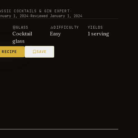
ASSIC COCKTAILS & GIN EXPERT
·
anuary 1, 2024
·
Reviewed
January 1, 2024
E
GLASS
DIFFICULTY
YIELDS
Cocktail
Easy
1 serving
glass
 RECIPE
SAVE