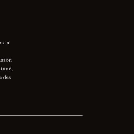
s la
oisson
ntané,
e des