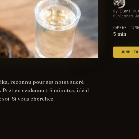
By
Elena
·
CL
Published
J
PREP TIM
5
min
JUMP TO
odka, reconnu pour ses notes sucré
s. Prêt en seulement 5 minutes, idéal
 soi. Si vous cherchez