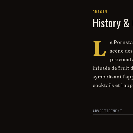
ORIGIN
History & 
L
e Pornsta
scène des
provocate
infusée de fruit 
symbolisant l'ap
cocktails et l'a
ADVERTISEMENT