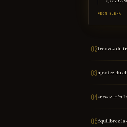
FROM ELENA
02
trouvez du fr
03
ajoutez du c
04
servez très f
05
équilibrez la