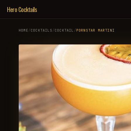
Hero Cocktails
HOME
/
COCKTAILS
/
COCKTAIL
/
PORNSTAR MARTINI