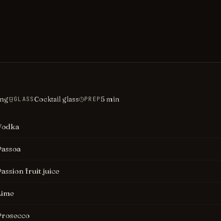
ing
Cocktail glass
5
min
GLASS
PREP
Vodka
Passoa
assion fruit juice
Lime
Prosecco