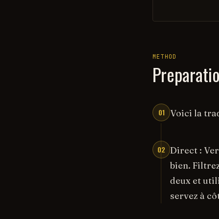
METHOD
Preparati
01
Voici la tr
02
Direct : Ve
bien. Filtre
deux et uti
servez à cô