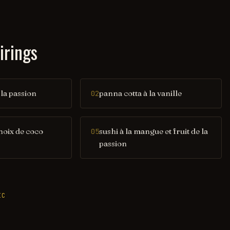
irings
la passion
panna cotta à la vanille
02
 noix de coco
sushi à la mangue et fruit de la
05
passion
IC