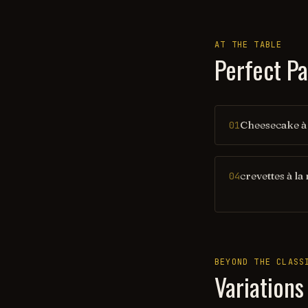
AT THE TABLE
Perfect Pa
Cheesecake à 
01
crevettes à la
04
BEYOND THE CLASS
Variations