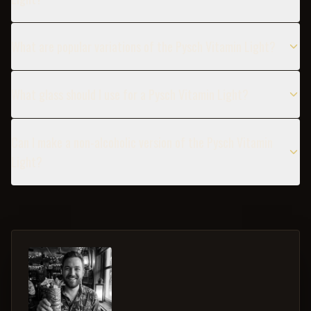
What are popular variations of the Pysch Vitamin Light?
What glass should I use for a Pysch Vitamin Light?
Can I make a non-alcoholic version of the Pysch Vitamin
Light?