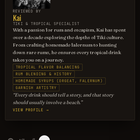
REVIEWED BY
Kai
TIKI & TROPICAL SPECIALIST
With a passion for rum and escapism, Kai has spent
over a decade exploring the depths of Tiki culture.
From crafting homemade falernum to hunting
down rare rums, he ensures every tropical drink
takes you on a journey.
TROPICAL FLAVOR BALANCING
RUM BLENDING & HISTORY
HOMEMADE SYRUPS (ORGEAT, FALERNUM)
GARNISH ARTISTRY
Every drink should tell a story, and that story
should usually involve a beach.
VIEW PROFILE →