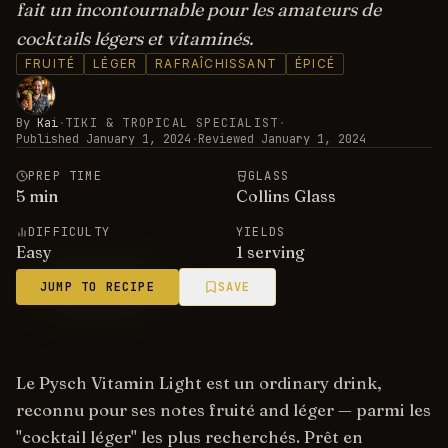
fait un incontournable pour les amateurs de
cocktails légers et vitaminés.
FRUITÉ
LÉGER
RAFRAÎCHISSANT
ÉPICÉ
By
Kai
·
TIKI & TROPICAL SPECIALIST
·
Published
January 1, 2024
·
Reviewed
January 1, 2024
PREP TIME
GLASS
5
min
Collins Glass
DIFFICULTY
YIELDS
Easy
1 serving
JUMP TO RECIPE
SAVE
Le Pysch Vitamin Light est un ordinary drink,
reconnu pour ses notes fruité and léger — parmi les
"cocktail léger" les plus recherchés. Prêt en