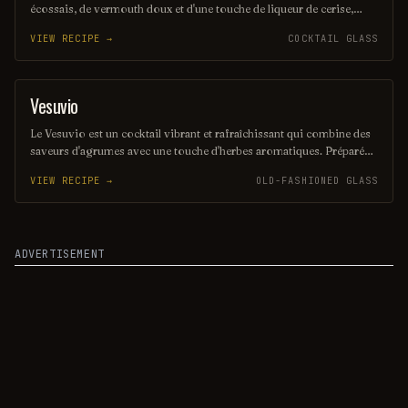
écossais, de vermouth doux et d'une touche de liqueur de cerise,
offrant une saveur riche et complexe. Servi sur glace avec une
VIEW RECIPE →
COCKTAIL GLASS
garniture de zeste d'orange, il évoque les paysages pittoresques des
Highlands écossais. Ce mélange harmonieux est parfait pour ceux
qui recherchent une expérience gustative unique et raffinée.
Vesuvio
ORDINARY DRINK
Le Vesuvio est un cocktail vibrant et rafraîchissant qui combine des
saveurs d'agrumes avec une touche d'herbes aromatiques. Préparé
avec du gin, du vermouth sec et un soupçon de liqueur d'orange, il
VIEW RECIPE →
OLD-FASHIONED GLASS
évoque la chaleur et l'énergie du célèbre volcan italien. Servi sur
glace avec une garniture de zeste d'orange, il est parfait pour une
soirée estivale.
ADVERTISEMENT