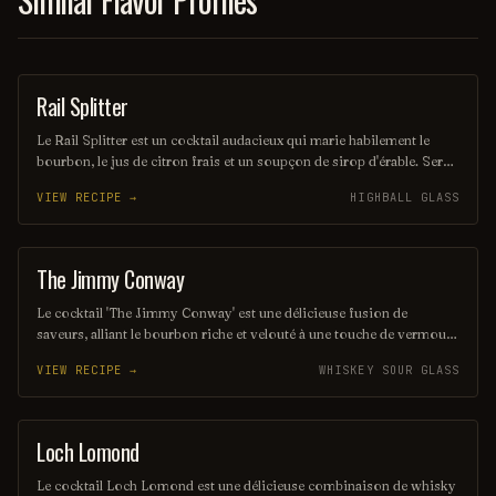
Rail Splitter
COCKTAIL
Le Rail Splitter est un cocktail audacieux qui marie habilement le
bourbon, le jus de citron frais et un soupçon de sirop d'érable. Servi
sur glace, il offre une expérience à la fois douce et réconfortante,
VIEW RECIPE →
HIGHBALL GLASS
évoquant les saveurs rustiques du terroir américain. Parfait pour les
amateurs de cocktails classiques revisités, il saura séduire vos
papilles.
The Jimmy Conway
COCKTAIL
Le cocktail 'The Jimmy Conway' est une délicieuse fusion de
saveurs, alliant le bourbon riche et velouté à une touche de vermouth
doux, agrémenté d'un zeste d'orange. Servi sur glace avec une cerise
VIEW RECIPE →
WHISKEY SOUR GLASS
confite en garniture, il évoque l'élégance et le charme des soirées
raffinées. Un véritable hommage à l'art de la mixologie.
Loch Lomond
ORDINARY DRINK
Le cocktail Loch Lomond est une délicieuse combinaison de whisky