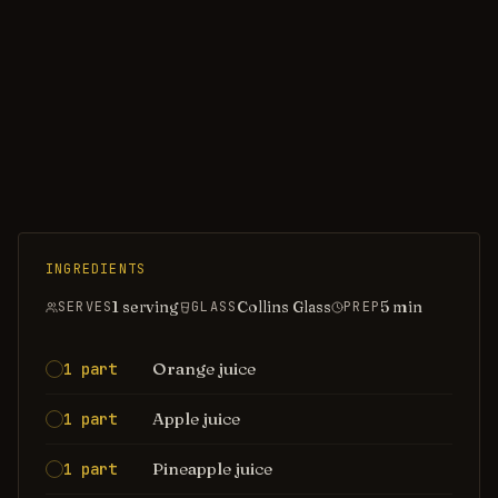
INGREDIENTS
1 serving
Collins Glass
5
min
SERVES
GLASS
PREP
Orange juice
1 part
Apple juice
1 part
Pineapple juice
1 part