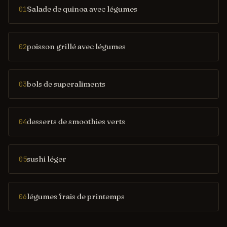
Salade de quinoa avec légumes
01
poisson grillé avec légumes
02
bols de superaliments
03
desserts de smoothies verts
04
sushi léger
05
légumes frais de printemps
06