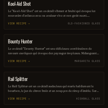
Kool-Aid Shot
SHOT
Le "Kool-Aid Shot" est un cocktail vibrant et fruité qui évoque les
souvenirs d'enfance avec sa couleur vive et son goût sucré.
Mélangeant des liqueurs aux saveurs de fruits et une touche de Kool-
VIEW RECIPE →
OLD-FASHIONED GLASS
Aid, ce shot rafraîchissant est parfait pour les fêtes et les soirées
entre amis. Sa simplicité et son côté ludique en font un choix
populaire pour ceux qui cherchent à s'amuser.
Bounty Hunter
COCKTAIL
Le cocktail "Bounty Hunter" est une délicieuse combinaison de
saveurs exotiques qui évoque des paysages tropicaux. Mélangeant
des notes de rhum, de noix de coco et d'agrumes, il offre une
VIEW RECIPE →
MARGARITA GLASS
expérience rafraîchissante et envoûtante, parfaite pour les amateurs
de cocktails d'été. Sa présentation colorée et son goût unique en
font un véritable trésor à découvrir.
Rail Splitter
COCKTAIL
Le Rail Splitter est un cocktail audacieux qui marie habilement le
bourbon, le jus de citron frais et un soupçon de sirop d'érable. Servi
sur glace, il offre une expérience à la fois douce et réconfortante,
VIEW RECIPE →
HIGHBALL GLASS
évoquant les saveurs rustiques du terroir américain. Parfait pour les
amateurs de cocktails classiques revisités, il saura séduire vos