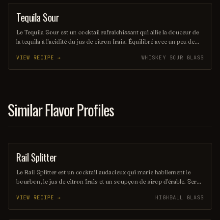
papilles.
Tequila Sour
ORDINARY DRINK
Le Tequila Sour est un cocktail rafraîchissant qui allie la douceur de
la tequila à l'acidité du jus de citron frais. Équilibré avec un peu de
sirop simple et souvent agrémenté d'un blanc d'œuf pour une texture
VIEW RECIPE →
WHISKEY SOUR GLASS
veloutée, il offre une expérience gustative à la fois vive et onctueuse.
Parfait pour les amateurs de cocktails qui recherchent une touche
mexicaine dans leur verre.
Similar Flavor Profiles
Rail Splitter
COCKTAIL
Le Rail Splitter est un cocktail audacieux qui marie habilement le
bourbon, le jus de citron frais et un soupçon de sirop d'érable. Servi
sur glace, il offre une expérience à la fois douce et réconfortante,
VIEW RECIPE →
HIGHBALL GLASS
évoquant les saveurs rustiques du terroir américain. Parfait pour les
amateurs de cocktails classiques revisités, il saura séduire vos
papilles.