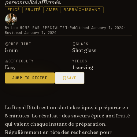
personnalité affirmée.
ÉPICÉ
FRUITÉ
AMER
RAFRAÎCHISSANT
By
Leo
·
HOME BAR SPECIALIST
·
Published
January 1, 2024
·
Reviewed
January 1, 2024
PREP TIME
GLASS
5
min
Shot glass
DIFFICULTY
YIELDS
Easy
1 serving
JUMP TO RECIPE
SAVE
Le Royal Bitch est un shot classique, à préparer en
5 minutes. Le résultat : des saveurs épicé and fruité
qui valent chaque instant de préparation.
Régulièrement en tête des recherches pour