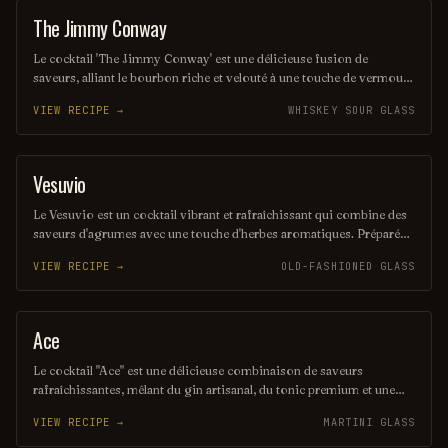
The Jimmy Conway
COCKTAIL
Le cocktail 'The Jimmy Conway' est une délicieuse fusion de
saveurs, alliant le bourbon riche et velouté à une touche de vermouth
doux, agrémenté d'un zeste d'orange. Servi sur glace avec une cerise
VIEW RECIPE →
WHISKEY SOUR GLASS
confite en garniture, il évoque l'élégance et le charme des soirées
raffinées. Un véritable hommage à l'art de la mixologie.
Vesuvio
ORDINARY DRINK
Le Vesuvio est un cocktail vibrant et rafraîchissant qui combine des
saveurs d'agrumes avec une touche d'herbes aromatiques. Préparé
avec du gin, du vermouth sec et un soupçon de liqueur d'orange, il
VIEW RECIPE →
OLD-FASHIONED GLASS
évoque la chaleur et l'énergie du célèbre volcan italien. Servi sur
glace avec une garniture de zeste d'orange, il est parfait pour une
soirée estivale.
Ace
COCKTAIL
Le cocktail "Ace" est une délicieuse combinaison de saveurs
rafraîchissantes, mêlant du gin artisanal, du tonic premium et une
touche de citron vert. Servi avec des glaçons et une garniture de
VIEW RECIPE →
MARTINI GLASS
concombre, il offre une expérience à la fois élégante et désaltérante,
parfaite pour les soirées estivales. Son équilibre subtil en fait un