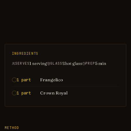
INGREDIENTS
1 serving
Shot glass
5
min
SERVES
GLASS
PREP
Frangelico
1 part
Crown Royal
1 part
METHOD