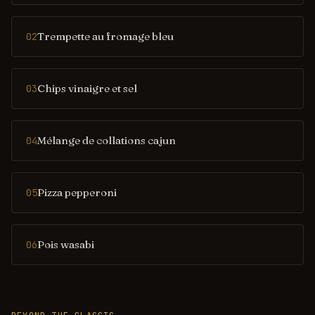
Trempette au fromage bleu
02
Chips vinaigre et sel
03
Mélange de collations cajun
04
Pizza pepperoni
05
Pois wasabi
06