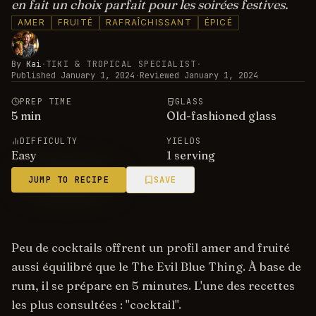
en fait un choix parfait pour les soirées festives.
AMER
FRUITÉ
RAFRAÎCHISSANT
ÉPICÉ
By
Kai
·
TIKI & TROPICAL SPECIALIST
·
Published
January 1, 2024
·
Reviewed
January 1, 2024
PREP TIME
GLASS
5
min
Old-fashioned glass
DIFFICULTY
YIELDS
Easy
1 serving
JUMP TO RECIPE
SAVE
Peu de cocktails offrent un profil amer and fruité
aussi équilibré que le The Evil Blue Thing. À base de
rum, il se prépare en 5 minutes. L'une des recettes
les plus consultées : "cocktail".