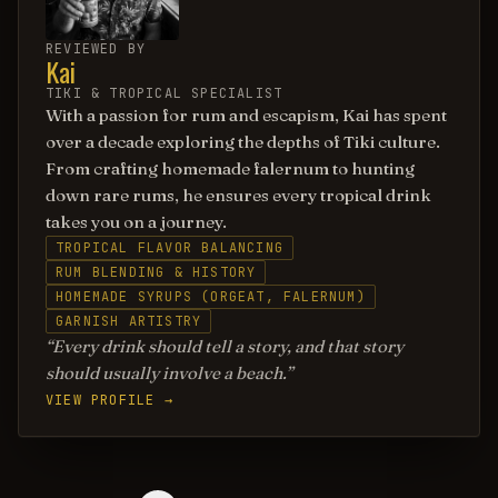
REVIEWED BY
Kai
TIKI & TROPICAL SPECIALIST
With a passion for rum and escapism, Kai has spent
over a decade exploring the depths of Tiki culture.
From crafting homemade falernum to hunting
down rare rums, he ensures every tropical drink
takes you on a journey.
TROPICAL FLAVOR BALANCING
RUM BLENDING & HISTORY
HOMEMADE SYRUPS (ORGEAT, FALERNUM)
GARNISH ARTISTRY
Every drink should tell a story, and that story
should usually involve a beach.
VIEW PROFILE →