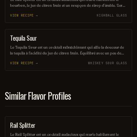
bourbon, le jus de citron frais et un soupçon de sirop d'érable. Servi
sur glace, il offre une expérience à la fois douce et réconfortante,
VIEW RECIPE →
HIGHBALL GLASS
évoquant les saveurs rustiques du terroir américain. Parfait pour les
amateurs de cocktails classiques revisités, il saura séduire vos
papilles.
Tequila Sour
ORDINARY DRINK
Le Tequila Sour est un cocktail rafraîchissant qui allie la douceur de
la tequila à l'acidité du jus de citron frais. Équilibré avec un peu de
sirop simple et souvent agrémenté d'un blanc d'œuf pour une texture
VIEW RECIPE →
WHISKEY SOUR GLASS
veloutée, il offre une expérience gustative à la fois vive et onctueuse.
Parfait pour les amateurs de cocktails qui recherchent une touche
mexicaine dans leur verre.
Similar Flavor Profiles
Rail Splitter
COCKTAIL
Le Rail Splitter est un cocktail audacieux qui marie habilement le