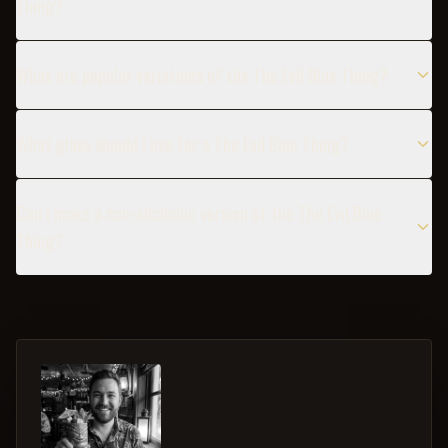
Thing?
What are popular variations of the The Evil Blue Thing?
What glass should I use for a The Evil Blue Thing?
Can I make a non-alcoholic version of the The Evil Blue
Thing?