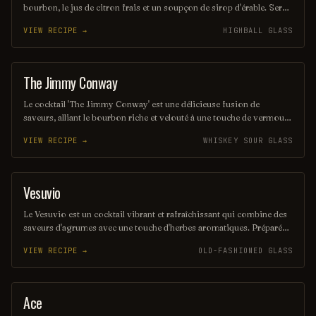
bourbon, le jus de citron frais et un soupçon de sirop d'érable. Servi
sur glace, il offre une expérience à la fois douce et réconfortante,
VIEW RECIPE →
HIGHBALL GLASS
évoquant les saveurs rustiques du terroir américain. Parfait pour les
amateurs de cocktails classiques revisités, il saura séduire vos
papilles.
The Jimmy Conway
COCKTAIL
Le cocktail 'The Jimmy Conway' est une délicieuse fusion de
saveurs, alliant le bourbon riche et velouté à une touche de vermouth
doux, agrémenté d'un zeste d'orange. Servi sur glace avec une cerise
VIEW RECIPE →
WHISKEY SOUR GLASS
confite en garniture, il évoque l'élégance et le charme des soirées
raffinées. Un véritable hommage à l'art de la mixologie.
Vesuvio
ORDINARY DRINK
Le Vesuvio est un cocktail vibrant et rafraîchissant qui combine des
saveurs d'agrumes avec une touche d'herbes aromatiques. Préparé
avec du gin, du vermouth sec et un soupçon de liqueur d'orange, il
VIEW RECIPE →
OLD-FASHIONED GLASS
évoque la chaleur et l'énergie du célèbre volcan italien. Servi sur
glace avec une garniture de zeste d'orange, il est parfait pour une
soirée estivale.
Ace
COCKTAIL