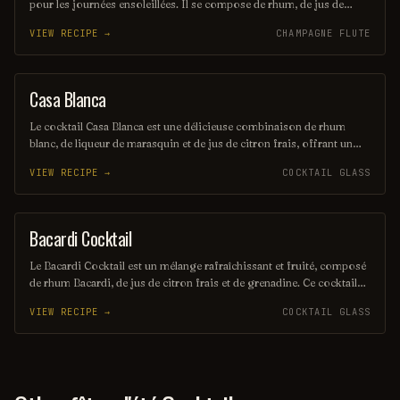
pour les journées ensoleillées. Il se compose de rhum, de jus de
citron vert frais et de sucre, le tout mélangé avec de la glace pilée
VIEW RECIPE →
CHAMPAGNE FLUTE
pour une texture onctueuse. Servi dans un verre à cocktail, il offre
une explosion de saveurs fruitées et acidulées.
Casa Blanca
ORDINARY DRINK
Le cocktail Casa Blanca est une délicieuse combinaison de rhum
blanc, de liqueur de marasquin et de jus de citron frais, offrant un
équilibre parfait entre douceur et acidité. Servi sur glace, il évoque
VIEW RECIPE →
COCKTAIL GLASS
des saveurs exotiques et rafraîchissantes, idéal pour les soirées d'été.
Sa présentation élégante en fait un choix sophistiqué pour les
amateurs de cocktails.
Bacardi Cocktail
ORDINARY DRINK
Le Bacardi Cocktail est un mélange rafraîchissant et fruité, composé
de rhum Bacardi, de jus de citron frais et de grenadine. Ce cocktail
emblématique, souvent servi sur glace, évoque des saveurs
VIEW RECIPE →
COCKTAIL GLASS
tropicales et une ambiance estivale. Parfait pour les amateurs de
rhum, il séduit par sa simplicité et son goût délicat.