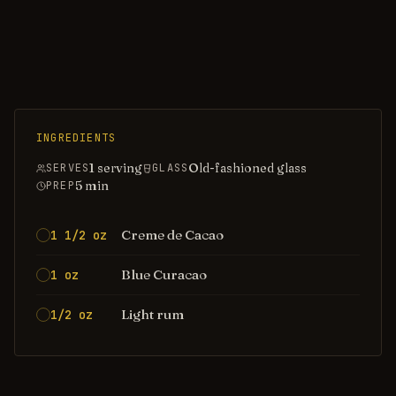
INGREDIENTS
1 serving
Old-fashioned glass
SERVES
GLASS
5
min
PREP
Creme de Cacao
1 1/2 oz
Blue Curacao
1 oz
Light rum
1/2 oz