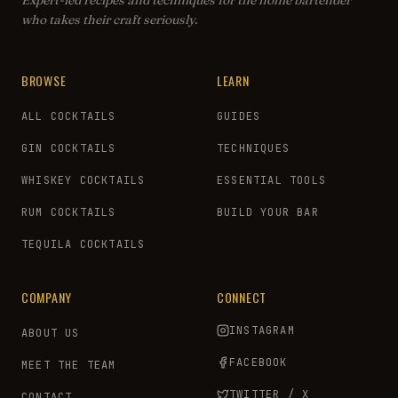
Expert-led recipes and techniques for the home bartender
who takes their craft seriously.
BROWSE
LEARN
ALL COCKTAILS
GUIDES
GIN COCKTAILS
TECHNIQUES
WHISKEY COCKTAILS
ESSENTIAL TOOLS
RUM COCKTAILS
BUILD YOUR BAR
TEQUILA COCKTAILS
COMPANY
CONNECT
INSTAGRAM
ABOUT US
FACEBOOK
MEET THE TEAM
TWITTER / X
CONTACT