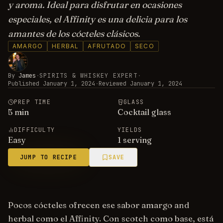
y aroma. Ideal para disfrutar en ocasiones
especiales, el Affinity es una delicia para los
amantes de los cócteles clásicos.
AMARGO
HERBAL
AFRUTADO
SECO
By
James
·
SPIRITS & WHISKEY EXPERT
·
Published
January 1, 2024
·
Reviewed
January 1, 2024
PREP TIME
GLASS
5
min
Cocktail glass
DIFFICULTY
YIELDS
Easy
1 serving
JUMP TO RECIPE
SAVE
Pocos cócteles ofrecen ese sabor amargo and
herbal como el Affinity. Con scotch como base, está