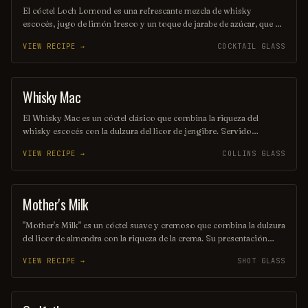
El cóctel Loch Lomond es una refrescante mezcla de whisky
escocés, jugo de limón fresco y un toque de jarabe de azúcar, que se
agita con hielo para crear una bebida equilibrada y aromática. Su
VIEW RECIPE →
COCKTAIL GLASS
sabor suave y cítrico evoca la belleza de los paisajes escoceses,
ofreciendo una experiencia única en cada sorbo. Ideal para disfrutar
en cualquier ocasión, este cóctel es un homenaje a la tradición y la
elegancia del whisky.
Whisky Mac
ORDINARY DRINK
El Whisky Mac es un cóctel clásico que combina la riqueza del
whisky escocés con la dulzura del licor de jengibre. Servido
generalmente en un vaso bajo con hielo, ofrece un equilibrio
VIEW RECIPE →
COLLINS GLASS
perfecto entre el sabor ahumado del whisky y el picante del jengibre,
creando una experiencia refrescante y reconfortante. Ideal para
disfrutar en cualquier ocasión.
Mother's Milk
SHOT
"Mother's Milk" es un cóctel suave y cremoso que combina la dulzura
del licor de almendra con la riqueza de la crema. Su presentación
seductora y su sabor delicado lo convierten en una opción perfecta
VIEW RECIPE →
SHOT GLASS
para aquellos que buscan una experiencia única y reconfortante en
cada sorbo. Ideal para disfrutar en una noche especial o como un
capricho indulgente.