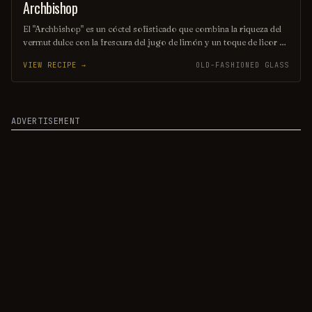
Archbishop
ORDINARY DRINK
El "Archbishop" es un cóctel sofisticado que combina la riqueza del
vermut dulce con la frescura del jugo de limón y un toque de licor de
cereza. Servido en una copa elegante, este trago ofrece un equilibrio
VIEW RECIPE →
OLD-FASHIONED GLASS
perfecto entre dulzura y acidez, ideal para quienes buscan una
experiencia única y refinada. Su presentación y sabor lo convierten
en una opción perfecta para ocasiones especiales.
ADVERTISEMENT