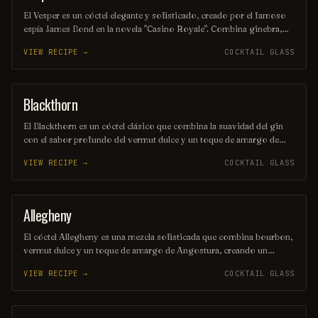
El Vesper es un cóctel elegante y sofisticado, creado por el famoso
espía James Bond en la novela "Casino Royale". Combina ginebra,
vodka y vermut blanco, y se agita con hielo antes de servirse en una
VIEW RECIPE →
COCKTAIL GLASS
copa de cóctel, adornado con un twist de limón. Su sabor distintivo
y refrescante lo convierte en una opción ideal para los amantes de
las bebidas clásicas.
Blackthorn
ORDINARY DRINK
El Blackthorn es un cóctel clásico que combina la suavidad del gin
con el sabor profundo del vermut dulce y un toque de amargo de
angostura. Su color oscuro y seductor, junto con su perfil de sabor
VIEW RECIPE →
COCKTAIL GLASS
equilibrado, lo convierten en una opción perfecta para quienes
buscan una bebida elegante y sofisticada. Ideal para disfrutar en una
noche especial o como aperitivo antes de una cena.
Allegheny
ORDINARY DRINK
El cóctel Allegheny es una mezcla sofisticada que combina bourbon,
vermut dulce y un toque de amargo de Angostura, creando un
equilibrio perfecto entre dulzura y amargor. Su presentación
VIEW RECIPE →
COCKTAIL GLASS
elegante y su sabor profundo evocan la esencia de la región de los
Apalaches, ideal para disfrutar en una noche especial.