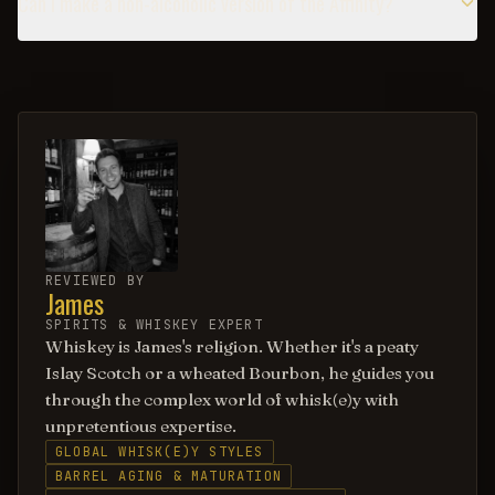
Can I make a non-alcoholic version of the Affinity?
REVIEWED BY
James
SPIRITS & WHISKEY EXPERT
Whiskey is James's religion. Whether it's a peaty
Islay Scotch or a wheated Bourbon, he guides you
through the complex world of whisk(e)y with
unpretentious expertise.
GLOBAL WHISK(E)Y STYLES
BARREL AGING & MATURATION