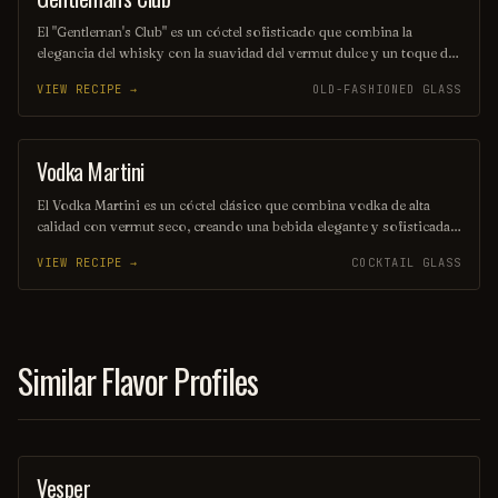
El "Gentleman's Club" es un cóctel sofisticado que combina la
elegancia del whisky con la suavidad del vermut dulce y un toque de
amargo. Decorado con una cáscara de limón, este trago es ideal para
VIEW RECIPE →
OLD-FASHIONED GLASS
quienes buscan una experiencia refinada y llena de carácter. Perfecto
para una noche de conversación y estilo.
Vodka Martini
ORDINARY DRINK
El Vodka Martini es un cóctel clásico que combina vodka de alta
calidad con vermut seco, creando una bebida elegante y sofisticada.
Se sirve frío en una copa de cóctel y se puede adornar con una
VIEW RECIPE →
COCKTAIL GLASS
aceituna o un twist de limón, ofreciendo un sabor suave y refinado
que es perfecto para cualquier ocasión.
Similar Flavor Profiles
Vesper
COCKTAIL