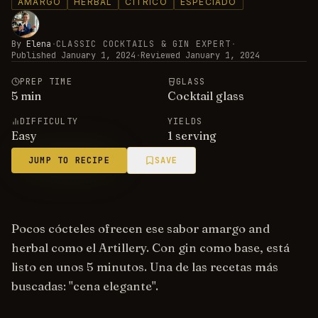
AMARGO
HERBAL
CÍTRICO
ESPECIADO
By
Elena
·
CLASSIC COCKTAILS & GIN EXPERT
·
Published
January 1, 2024
·
Reviewed
January 1, 2024
PREP TIME
GLASS
5
min
Cocktail glass
DIFFICULTY
YIELDS
Easy
1 serving
JUMP TO RECIPE
SAVE
Pocos cócteles ofrecen ese sabor amargo and
herbal como el Artillery. Con gin como base, está
listo en unos 5 minutos. Una de las recetas más
buscadas: "cena elegante".