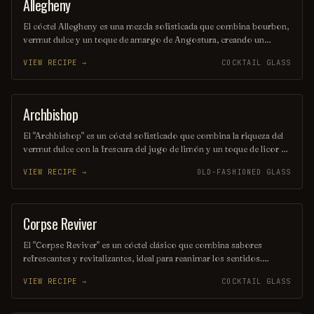
Allegheny
ORDINARY DRINK
El cóctel Allegheny es una mezcla sofisticada que combina bourbon,
vermut dulce y un toque de amargo de Angostura, creando un
equilibrio perfecto entre dulzura y amargor. Su presentación
VIEW RECIPE →
COCKTAIL GLASS
elegante y su sabor profundo evocan la esencia de la región de los
Apalaches, ideal para disfrutar en una noche especial.
Archbishop
ORDINARY DRINK
El "Archbishop" es un cóctel sofisticado que combina la riqueza del
vermut dulce con la frescura del jugo de limón y un toque de licor de
cereza. Servido en una copa elegante, este trago ofrece un equilibrio
VIEW RECIPE →
OLD-FASHIONED GLASS
perfecto entre dulzura y acidez, ideal para quienes buscan una
experiencia única y refinada. Su presentación y sabor lo convierten
en una opción perfecta para ocasiones especiales.
Corpse Reviver
COCKTAIL
El "Corpse Reviver" es un cóctel clásico que combina sabores
refrescantes y revitalizantes, ideal para reanimar los sentidos.
Generalmente preparado con ginebra, licor de naranja, vermut dulce
VIEW RECIPE →
COCKTAIL GLASS
y un toque de limón, su nombre sugiere su capacidad para "revivir" a
quienes lo prueban. Perfecto para cualquier ocasión, este trago
ofrece un equilibrio entre lo dulce y lo ácido, convirtiéndolo en una