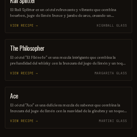
Rail Splitter
El Rail Splitter es un cóctel refrescante y vibrante que combina
bourbon, jugo de limón fresco y jarabe de arce, creando un
equilibrio perfecto entre lo dulce y lo ácido. Decorado con una
VIEW RECIPE →
HIGHBALL GLASS
rodaja de limón y una ramita de menta, este trago es ideal para
disfrutar en una tarde soleada. Su nombre rinde homenaje al famoso
presidente estadounidense Abraham Lincoln, conocido como el
"Rail Splitter".
The Philosopher
COCKTAIL
El cóctel "El Filósofo" es una mezcla intrigante que combina la
profundidad del whisky con la frescura del jugo de limón y un toque
de jarabe de miel. Su sabor equilibrado invita a la reflexión, haciendo
VIEW RECIPE →
MARGARITA GLASS
de cada sorbo una experiencia contemplativa. Ideal para aquellos que
buscan un momento de introspección y disfrute.
Ace
COCKTAIL
El cóctel "Ace" es una deliciosa mezcla de sabores que combina la
frescura del jugo de limón con la suavidad de la ginebra y un toque
de jarabe de agave. Decorado con una rodaja de limón y una ramita
VIEW RECIPE →
MARTINI GLASS
de menta, es la bebida perfecta para disfrutar en una tarde soleada.
Su equilibrio entre lo ácido y lo dulce lo convierte en un verdadero
as en cualquier reunión.