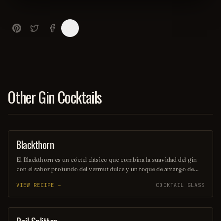
Other Gin Cocktails
Blackthorn
ORDINARY DRINK
El Blackthorn es un cóctel clásico que combina la suavidad del gin
con el sabor profundo del vermut dulce y un toque de amargo de
angostura. Su color oscuro y seductor, junto con su perfil de sabor
VIEW RECIPE →
COCKTAIL GLASS
equilibrado, lo convierten en una opción perfecta para quienes
buscan una bebida elegante y sofisticada. Ideal para disfrutar en una
noche especial o como aperitivo antes de una cena.
COCKTAIL