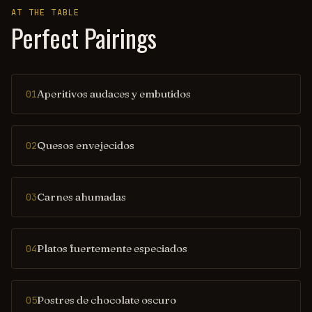
AT THE TABLE
Perfect Pairings
Aperitivos audaces y embutidos
01
Quesos envejecidos
02
Carnes ahumadas
03
Platos fuertemente especiados
04
Postres de chocolate oscuro
05