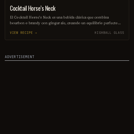
experiencia única.
Cocktail Horse’s Neck
COCKTAIL
El Cocktail Horse’s Neck es una bebida clásica que combina
bourbon o brandy con ginger ale, creando un equilibrio perfecto
entre dulzura y especias. Se caracteriza por su distintiva decoración
VIEW RECIPE →
HIGHBALL GLASS
de una cáscara de limón en forma de espiral que se asemeja a un
cuello de caballo. Ideal para disfrutar en una ocasión especial, este
cóctel ofrece una experiencia refrescante y elegante.
ADVERTISEMENT