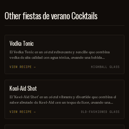
Other fiestas de verano Cocktails
Vodka Tonic
COCKTAIL
El Vodka Tonic es un cóctel refrescante y sencillo que combina
vodka de alta calidad con agua tónica, creando una bebida
equilibrada y burbujeante. Se sirve generalmente en un vaso alto,
VIEW RECIPE →
HIGHBALL GLASS
adornado con una rodaja de limón o lima, lo que realza su sabor y
aroma. Ideal para cualquier ocasión, es una opción popular entre los
amantes de los cócteles.
Kool-Aid Shot
SHOT
El 'Kool-Aid Shot' es un cóctel vibrante y divertido que combina el
sabor afrutado de Kool-Aid con un toque de licor, creando una
explosión de color y sabor en cada sorbo. Perfecto para fiestas y
VIEW RECIPE →
OLD-FASHIONED GLASS
reuniones, este trago es fácil de preparar y seguro que alegrará el
ambiente. ¡Disfrútalo frío y comparte la diversión!