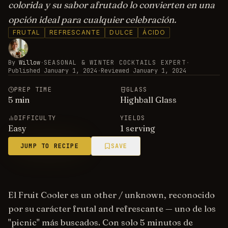
colorida y su sabor afrutado lo convierten en una
opción ideal para cualquier celebración.
FRUTAL
REFRESCANTE
DULCE
ÁCIDO
By
Willow
·
SEASONAL & WINTER COCKTAILS EXPERT
·
Published
January 1, 2024
·
Reviewed
January 1, 2024
PREP TIME
GLASS
5
min
Highball Glass
DIFFICULTY
YIELDS
Easy
1 serving
JUMP TO RECIPE
SAVE
El Fruit Cooler es un other / unknown, reconocido
por su carácter frutal and refrescante — uno de los
"picnic" más buscados. Con solo 5 minutos de