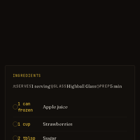
INGREDIENTS
1 serving
Highball Glass
5
min
SERVES
GLASS
PREP
1 can
Apple juice
frozen
Strawberries
1 cup
Sugar
2 tblsp