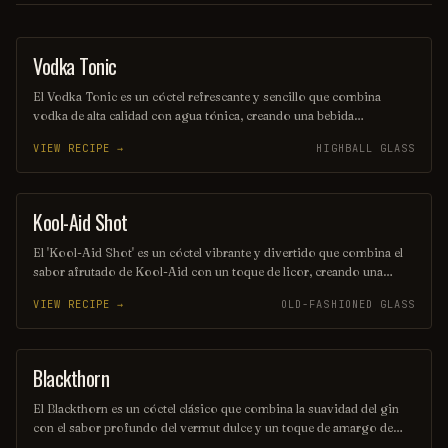
Vodka Tonic
COCKTAIL
El Vodka Tonic es un cóctel refrescante y sencillo que combina
vodka de alta calidad con agua tónica, creando una bebida
equilibrada y burbujeante. Se sirve generalmente en un vaso alto,
VIEW RECIPE →
HIGHBALL GLASS
adornado con una rodaja de limón o lima, lo que realza su sabor y
aroma. Ideal para cualquier ocasión, es una opción popular entre los
amantes de los cócteles.
Kool-Aid Shot
SHOT
El 'Kool-Aid Shot' es un cóctel vibrante y divertido que combina el
sabor afrutado de Kool-Aid con un toque de licor, creando una
explosión de color y sabor en cada sorbo. Perfecto para fiestas y
VIEW RECIPE →
OLD-FASHIONED GLASS
reuniones, este trago es fácil de preparar y seguro que alegrará el
ambiente. ¡Disfrútalo frío y comparte la diversión!
Blackthorn
ORDINARY DRINK
El Blackthorn es un cóctel clásico que combina la suavidad del gin
con el sabor profundo del vermut dulce y un toque de amargo de
angostura. Su color oscuro y seductor, junto con su perfil de sabor