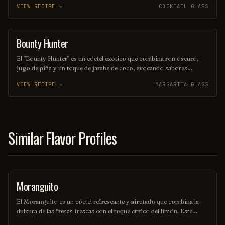
VIEW RECIPE →
COCKTAIL GLASS
equilibrado, lo convierten en una opción perfecta para quienes
buscan una bebida elegante y sofisticada. Ideal para disfrutar en una
noche especial o como aperitivo antes de una cena.
Bounty Hunter
COCKTAIL
El "Bounty Hunter" es un cóctel exótico que combina ron oscuro,
jugo de piña y un toque de jarabe de coco, evocando sabores
tropicales que transportan a una isla paradisíaca. Decorado con una
VIEW RECIPE →
MARGARITA GLASS
rodaja de piña y una cereza, este trago es perfecto para aquellos que
buscan una aventura refrescante en cada sorbo. Ideal para disfrutar
en una tarde soleada o en una fiesta temática.
Similar Flavor Profiles
Moranguito
SHOT
El Moranguito es un cóctel refrescante y afrutado que combina la
dulzura de las fresas frescas con el toque cítrico del limón. Este
delicioso trago se mezcla con ron blanco y un toque de menta,