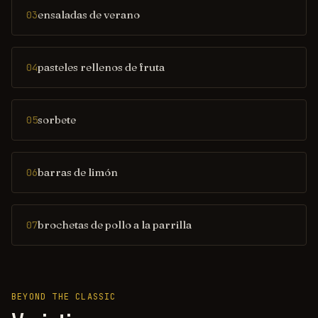
ensaladas de verano
03
pasteles rellenos de fruta
04
sorbete
05
barras de limón
06
brochetas de pollo a la parrilla
07
BEYOND THE CLASSIC