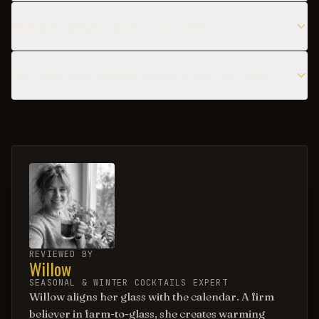
What glass should I use for a Fruit Cooler?
Can I make a non-alcoholic version of the Fruit Cooler?
REVIEWED BY
Willow
SEASONAL & WINTER COCKTAILS EXPERT
Willow aligns her glass with the calendar. A firm
believer in farm-to-glass, she creates warming