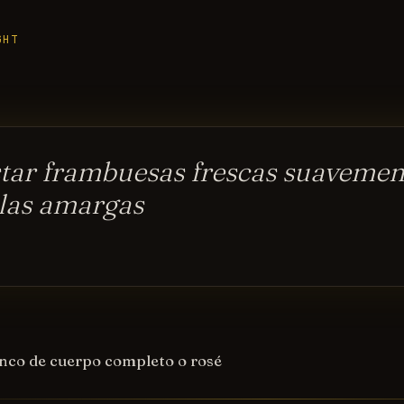
GHT
tar frambuesas frescas suavement
las amargas
anco de cuerpo completo o rosé