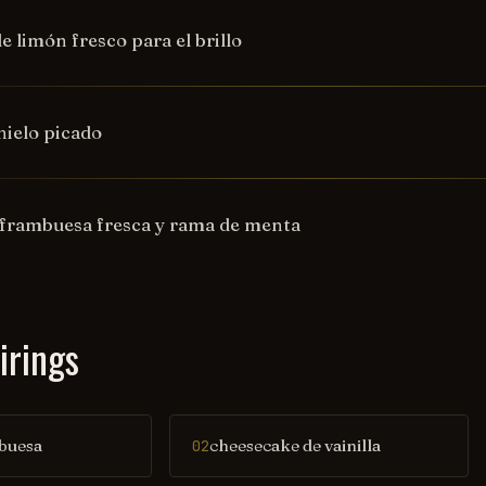
e limón fresco para el brillo
hielo picado
frambuesa fresca y rama de menta
irings
mbuesa
cheesecake de vainilla
02