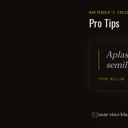
BARTENDER’S INSI
Pro Tips
Aplas
semil
FROM WILLOW
02
usar vino bl