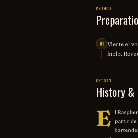
METHOD
Preparati
01
Vierte el v
hielo. Revu
ORIGIN
History & 
E
l Raspber
partir de
bartender