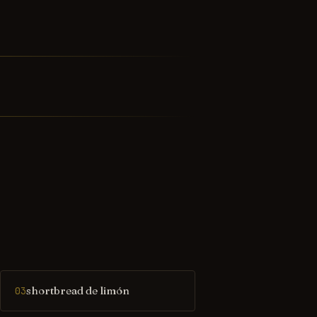
shortbread de limón
03