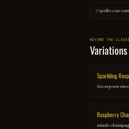
pollo con cos
04
BEYOND THE CLASS
Variations
Sparkling Rasp
Incorpora vino
Raspberry Cha
añade champagn