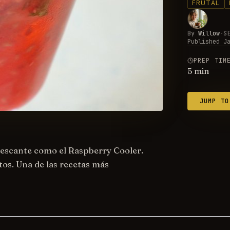
FRUTAL
By
Willow
·
S
Published
J
PREP TIM
5
min
JUMP TO
frescante como el Raspberry Cooler.
os. Una de las recetas más