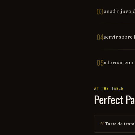
03
añadir jugo d
04
servir sobre 
05
adornar con 
AT THE TABLE
Perfect Pa
Tarta de fra
01