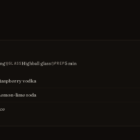
ing
Highball glass
5
min
GLASS
PREP
Raspberry vodka
Lemon-lime soda
Ice