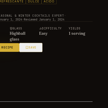
REFRESCANTE
DULCE
ÁCIDO
EASONAL & WINTER COCKTAILS EXPERT
·
anuary 1, 2024
·
Reviewed
January 1, 2024
E
GLASS
DIFFICULTY
YIELDS
Highball
Easy
1 serving
glass
 RECIPE
SAVE