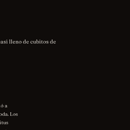
asi lleno de cubitos de
nó a
oda. Los
itus