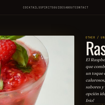
COCKTAILS
SPIRITS
GUIDES
ABOUT
CONTACT
R
Ras
OTHER / UN
El Raspbe
que combi
un toque d
calurosos,
sabores y 
opción ide
frío!