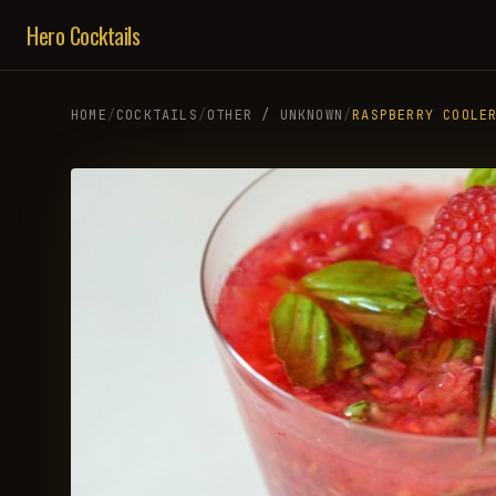
Hero Cocktails
HOME
/
COCKTAILS
/
OTHER / UNKNOWN
/
RASPBERRY COOLE