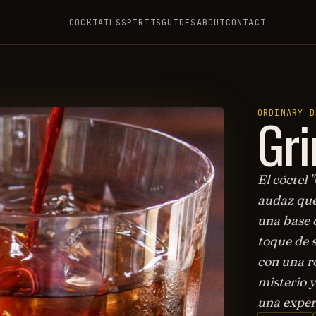
COCKTAILS
SPIRITS
GUIDES
ABOUT
CONTACT
Gr
ORDINARY D
El cóctel 
audaz que
una base d
toque de s
con una r
misterio y
una exper