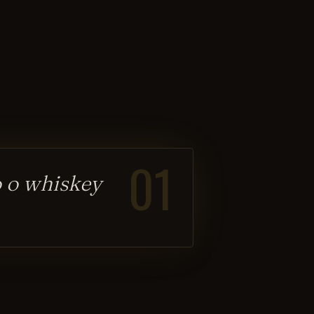
01
o o whiskey