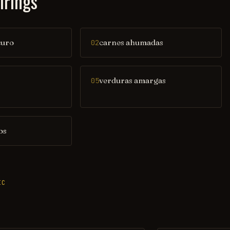
irings
curo
carnes ahumadas
02
verduras amargas
05
os
IC