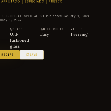
AFRUTADO
ESPECIADO
FRESCO
 & TROPICAL SPECIALIST
·
Published
January 1, 2024
·
nuary 1, 2024
E
GLASS
DIFFICULTY
YIELDS
Old-
Easy
1 serving
fashioned
glass
 RECIPE
SAVE