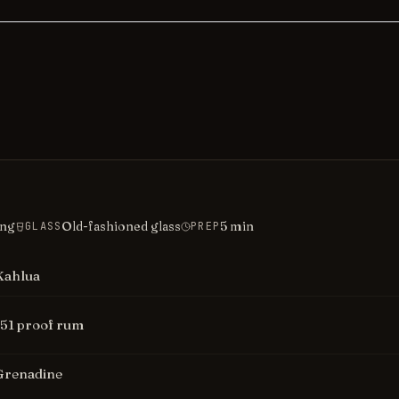
ing
Old-fashioned glass
5
min
GLASS
PREP
Kahlua
151 proof rum
Grenadine