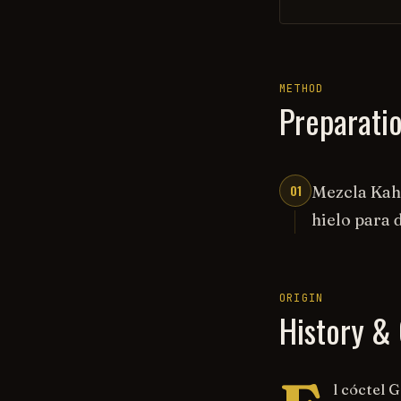
METHOD
Preparati
01
Mezcla Kahl
hielo para d
ORIGIN
History & 
l cóctel 