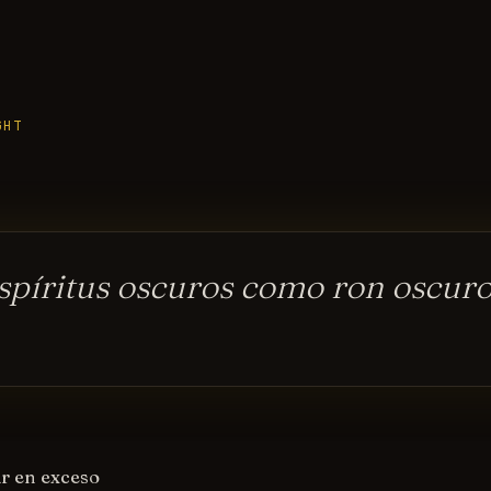
GHT
spíritus oscuros como ron oscur
ar en exceso