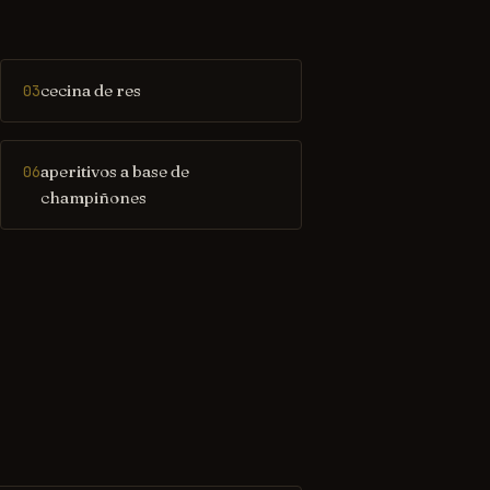
cecina de res
03
aperitivos a base de
06
champiñones