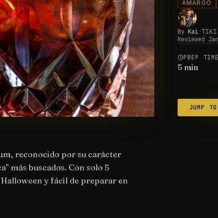
AMARGO
By
Kai
·
TIKI
Reviewed
Ja
PREP TIM
5
min
JUMP TO
rum, reconocido por su carácter
a" más buscados. Con solo 5
 Halloween y fácil de preparar en