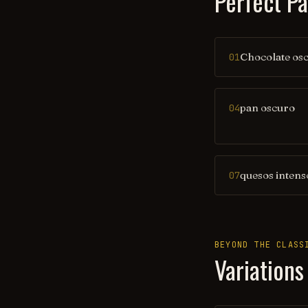
Perfect Pa
Chocolate os
01
pan oscuro
04
quesos intens
07
BEYOND THE CLASS
Variations