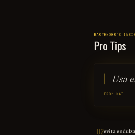
BARTENDER’S INSI
Pro Tips
Usa e
FROM KAI
02
evita endulz