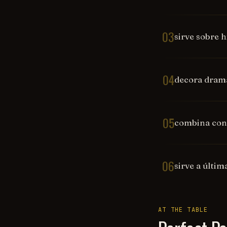
03
sirve sobre h
04
decora dram
05
combina con
06
sirve a últim
AT THE TABLE