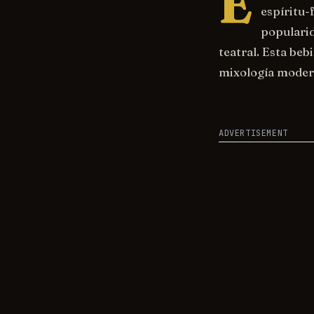
E
espíritu
popularid
teatral. Esta be
mixología modern
ADVERTISEMENT