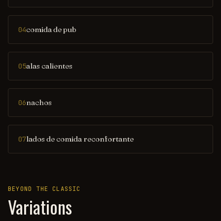
comida de pub
04
alas calientes
05
nachos
06
lados de comida reconfortante
07
BEYOND THE CLASSIC
Variations