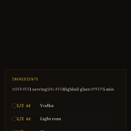
INGREDIENTS
1 serving
Highball glass
5
min
SERVES
GLASS
PREP
Vodka
1/2 oz
Light rum
1/2 oz