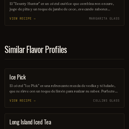
El "Bounty Hunter" es un cóctel exótico que combina ron oscuro,
jugo de piña y un toque de jarabe de coco, evocando sabores
tropicales que transportan a una isla paradisíaca. Decorado con una
VIEW RECIPE →
MARGARITA GLASS
rodaja de piña y una cereza, este trago es perfecto para aquellos que
buscan una aventura refrescante en cada sorbo. Ideal para disfrutar
en una tarde soleada o en una fiesta temática.
Similar Flavor Profiles
Ice Pick
ORDINARY DRINK
El cóctel "Ice Pick" es una refrescante mezcla de vodka y té helado,
que se sirve con un toque de limón para realzar su sabor. Perfecto
para disfrutar en días calurosos, este trago combina la suavidad del
VIEW RECIPE →
COLLINS GLASS
vodka con la dulzura del té, creando una bebida equilibrada y
deliciosa. Ideal para relajarse y compartir en buena compañía.
Long Island Iced Tea
ORDINARY DRINK