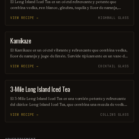
El Long Island Iced Tea es un cóctel refrescante y potente que
combina vodka, ron blanco, ginebra, tequila y licor de naranja,
mezclados con jugo de limón y un toque de cola. A pesar de su
VIEW RECIPE →
HIGHBALL GLASS
nombre, no contiene té, pero su color ámbar y su sabor dulce y
cítrico lo hacen muy popular en fiestas y reuniones. Ideal para
quienes buscan una bebida con un fuerte impacto y un sabor
equilibrado.
Kamikaze
ORDINARY DRINK
El Kamikaze es un cóctel vibrante y refrescante que combina vodka,
licor de naranja y jugo de limón. Servido típicamente en un vaso de
chupito, su sabor equilibrado entre lo dulce y lo ácido lo convierte
VIEW RECIPE →
COCKTAIL GLASS
en una opción popular para aquellos que buscan una explosión de
sabores en cada sorbo. Ideal para fiestas y celebraciones, el
Kamikaze es un clásico que nunca pasa de moda.
3-Mile Long Island Iced Tea
ORDINARY DRINK
El 3-Mile Long Island Iced Tea es una versión potente y refrescante
del clásico Long Island Iced Tea, que combina una mezcla de vodka,
ron, ginebra, tequila y licor de naranja, todo servido sobre hielo y
VIEW RECIPE →
COLLINS GLASS
con un toque de cola. Este cóctel es perfecto para quienes buscan
una experiencia intensa y deliciosa, ideal para disfrutar en una tarde
soleada o en una celebración. Su sabor equilibrado y su alto
contenido alcohólico lo convierten en una opción