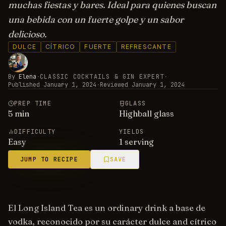
muchas fiestas y bares. Ideal para quienes buscan
una bebida con un fuerte golpe y un sabor
delicioso.
DULCE
CÍTRICO
FUERTE
REFRESCANTE
By
Elena
·
CLASSIC COCKTAILS & GIN EXPERT
·
Published
January 1, 2024
·
Reviewed
January 1, 2024
PREP TIME
GLASS
5
min
Highball glass
DIFFICULTY
YIELDS
Easy
1 serving
JUMP TO RECIPE
SAVE
El Long Island Tea es un ordinary drink a base de
vodka, reconocido por su carácter dulce and cítrico