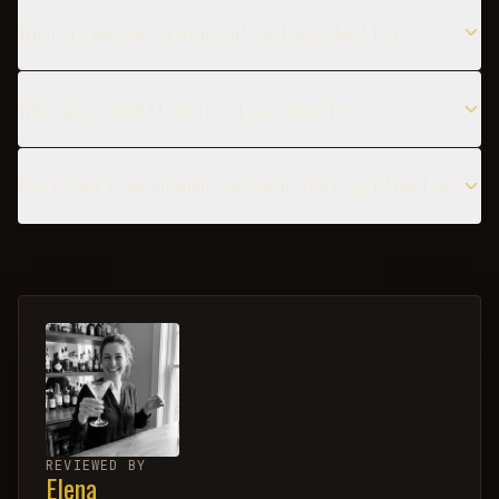
What are popular variations of the Long Island Tea?
What glass should I use for a Long Island Tea?
Can I make a non-alcoholic version of the Long Island Tea?
REVIEWED BY
Elena