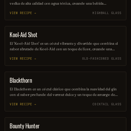
vodka de alta calidad con agua tónica, creando una bebida
equilibrada y burbujeante. Se sirve generalmente en un vaso alto,
VIEW RECIPE →
HIGHBALL GLASS
adornado con una rodaja de limón o lima, lo que realza su sabor y
aroma. Ideal para cualquier ocasión, es una opción popular entre los
amantes de los cócteles.
Kool-Aid Shot
SHOT
El 'Kool-Aid Shot' es un cóctel vibrante y divertido que combina el
sabor afrutado de Kool-Aid con un toque de licor, creando una
explosión de color y sabor en cada sorbo. Perfecto para fiestas y
VIEW RECIPE →
OLD-FASHIONED GLASS
reuniones, este trago es fácil de preparar y seguro que alegrará el
ambiente. ¡Disfrútalo frío y comparte la diversión!
Blackthorn
ORDINARY DRINK
El Blackthorn es un cóctel clásico que combina la suavidad del gin
con el sabor profundo del vermut dulce y un toque de amargo de
angostura. Su color oscuro y seductor, junto con su perfil de sabor
VIEW RECIPE →
COCKTAIL GLASS
equilibrado, lo convierten en una opción perfecta para quienes
buscan una bebida elegante y sofisticada. Ideal para disfrutar en una
noche especial o como aperitivo antes de una cena.
Bounty Hunter
COCKTAIL