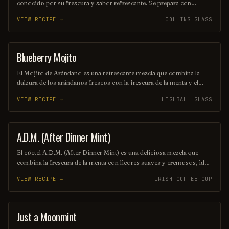
conocido por su frescura y sabor refrescante. Se prepara con
bourbon, hojas de menta fresca, azúcar y agua, servido en un vaso
VIEW RECIPE →
COLLINS GLASS
de metal con hielo picado, lo que lo convierte en la bebida perfecta
para los días calurosos. Su aroma a menta y el dulzor equilibrado lo
hacen irresistible.
Blueberry Mojito
COCKTAIL
El Mojito de Arándano es una refrescante mezcla que combina la
dulzura de los arándanos frescos con la frescura de la menta y el
toque ácido del limón. Este cóctel vibrante se mezcla con ron blanco
VIEW RECIPE →
HIGHBALL GLASS
y agua con gas, creando una bebida ideal para disfrutar en días
soleados. Su color azul brillante y su sabor afrutado lo convierten en
una opción irresistible para los amantes de los cócteles.
A.D.M. (After Dinner Mint)
COCKTAIL
El cóctel A.D.M. (After Dinner Mint) es una deliciosa mezcla que
combina la frescura de la menta con licores suaves y cremosos, ideal
para disfrutar al final de una comida. Su sabor refrescante y dulce lo
VIEW RECIPE →
IRISH COFFEE CUP
convierte en el cierre perfecto para cualquier cena, dejando una
sensación placentera en el paladar.
Just a Moonmint
SHAKE