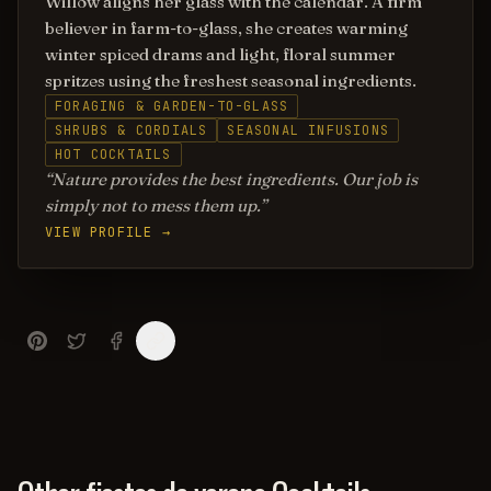
Willow aligns her glass with the calendar. A firm
believer in farm-to-glass, she creates warming
winter spiced drams and light, floral summer
spritzes using the freshest seasonal ingredients.
FORAGING & GARDEN-TO-GLASS
SHRUBS & CORDIALS
SEASONAL INFUSIONS
HOT COCKTAILS
Nature provides the best ingredients. Our job is
simply not to mess them up.
VIEW PROFILE →