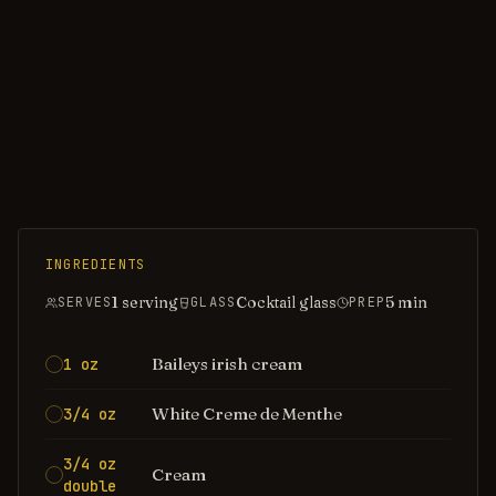
INGREDIENTS
1 serving
Cocktail glass
5
min
SERVES
GLASS
PREP
Baileys irish cream
1 oz
White Creme de Menthe
3/4 oz
3/4 oz
Cream
double