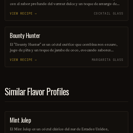
con el sabor profundo del vermut dulce y un toque de amargo de
angostura. Su color oscuro y seductor, junto con su perfil de sabor
VIEW RECIPE →
COCKTAIL GLASS
equilibrado, lo convierten en una opción perfecta para quienes
buscan una bebida elegante y sofisticada. Ideal para disfrutar en una
noche especial o como aperitivo antes de una cena.
Bounty Hunter
COCKTAIL
El "Bounty Hunter" es un cóctel exótico que combina ron oscuro,
jugo de piña y un toque de jarabe de coco, evocando sabores
tropicales que transportan a una isla paradisíaca. Decorado con una
VIEW RECIPE →
MARGARITA GLASS
rodaja de piña y una cereza, este trago es perfecto para aquellos que
buscan una aventura refrescante en cada sorbo. Ideal para disfrutar
en una tarde soleada o en una fiesta temática.
Similar Flavor Profiles
Mint Julep
ORDINARY DRINK
El Mint Julep es un cóctel clásico del sur de Estados Unidos,