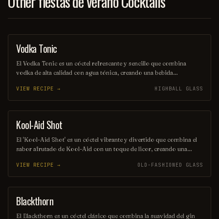
Other fiestas de verano Cocktails
Vodka Tonic
COCKTAIL
El Vodka Tonic es un cóctel refrescante y sencillo que combina
vodka de alta calidad con agua tónica, creando una bebida
equilibrada y burbujeante. Se sirve generalmente en un vaso alto,
VIEW RECIPE →
HIGHBALL GLASS
adornado con una rodaja de limón o lima, lo que realza su sabor y
aroma. Ideal para cualquier ocasión, es una opción popular entre los
amantes de los cócteles.
Kool-Aid Shot
SHOT
El 'Kool-Aid Shot' es un cóctel vibrante y divertido que combina el
sabor afrutado de Kool-Aid con un toque de licor, creando una
explosión de color y sabor en cada sorbo. Perfecto para fiestas y
VIEW RECIPE →
OLD-FASHIONED GLASS
reuniones, este trago es fácil de preparar y seguro que alegrará el
ambiente. ¡Disfrútalo frío y comparte la diversión!
Blackthorn
ORDINARY DRINK
El Blackthorn es un cóctel clásico que combina la suavidad del gin