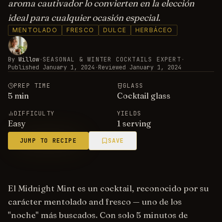
aroma cautivador lo convierten en la elección
ideal para cualquier ocasión especial.
MENTOLADO
FRESCO
DULCE
HERBÁCEO
By
Willow
·
SEASONAL & WINTER COCKTAILS EXPERT
·
Published
January 1, 2024
·
Reviewed
January 1, 2024
PREP TIME
GLASS
5
min
Cocktail glass
DIFFICULTY
YIELDS
Easy
1 serving
JUMP TO RECIPE
SAVE
El Midnight Mint es un cocktail, reconocido por su
carácter mentolado and fresco — uno de los
"noche" más buscados. Con solo 5 minutos de