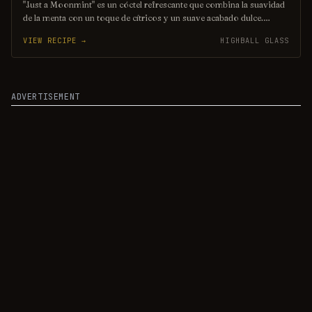
"Just a Moonmint" es un cóctel refrescante que combina la suavidad
de la menta con un toque de cítricos y un suave acabado dulce.
Perfecto para disfrutar en una noche estrellada, este trago evoca la
VIEW RECIPE →
HIGHBALL GLASS
frescura de la luna llena en una experiencia única y deliciosa. ¡Déjate
llevar por su sabor y sorprende a tus sentidos!
ADVERTISEMENT