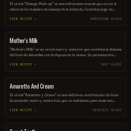
El cóctel "Orange Push-up" es una refrescante mezcla que evoca el
sabor de los helados de naranja de la infancia. Combina jugo de
naranja fresco, vodka y un toque de crema, creando una bebida dulce
VIEW RECIPE →
HURRICANE GLASS
y cremosa que es perfecta para disfrutar en días soleados. Su color
vibrante y su sabor cítrico lo convierten en una opción irresistible
para cualquier ocasión.
Mother's Milk
SHOT
"Mother's Milk" es un cóctel suave y cremoso que combina la dulzura
del licor de almendra con la riqueza de la crema. Su presentación
seductora y su sabor delicado lo convierten en una opción perfecta
VIEW RECIPE →
SHOT GLASS
para aquellos que buscan una experiencia única y reconfortante en
cada sorbo. Ideal para disfrutar en una noche especial o como un
capricho indulgente.
Amaretto And Cream
ORDINARY DRINK
El cóctel "Amaretto y Crema" es una deliciosa combinación de licor
de amaretto suave y crema rica, que se entrelazan para crear una
bebida dulce y reconfortante. Ideal para disfrutar después de una
VIEW RECIPE →
COCKTAIL GLASS
cena o como un capricho indulgente, su textura cremosa y su sabor
a almendra lo convierten en un favorito entre los amantes de los
cócteles. Perfecto para cualquier ocasión, este trago es un verdadero
placer para el pal