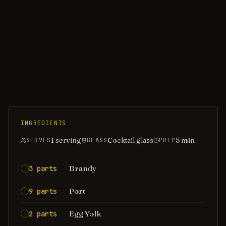
INGREDIENTS
1 serving
Cocktail glass
5
min
SERVES
GLASS
PREP
Brandy
3 parts
Port
9 parts
Egg Yolk
2 parts