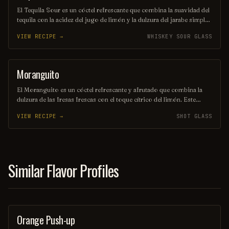
El Tequila Sour es un cóctel refrescante que combina la suavidad del
tequila con la acidez del jugo de limón y la dulzura del jarabe simple.
Se agita con hielo y se sirve en un vaso corto, a menudo adornado
VIEW RECIPE →
WHISKEY SOUR GLASS
con una rodaja de limón o una cereza. Su equilibrio entre sabores
cítricos y el característico toque del tequila lo convierte en una
opción ideal para cualquier ocasión.
Moranguito
SHOT
El Moranguito es un cóctel refrescante y afrutado que combina la
dulzura de las fresas frescas con el toque cítrico del limón. Este
delicioso trago se mezcla con ron blanco y un toque de menta,
VIEW RECIPE →
SHOT GLASS
creando una experiencia vibrante y veraniega en cada sorbo. Ideal
para disfrutar en una tarde soleada, el Moranguito es una celebración
de sabores que despierta los sentidos.
Similar Flavor Profiles
Orange Push-up
ORDINARY DRINK