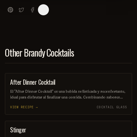
Other Brandy Cocktails
After Dinner Cocktail
ORDINARY DRINK
El "After Dinner Cocktail" es una bebida sofisticada y reconfortante,
ideal para disfrutar al finalizar una comida. Combinando sabores
como el café, el licor y un toque de crema, este cóctel ofrece una
VIEW RECIPE →
COCKTAIL GLASS
experiencia placentera que invita a la conversación y el relax.
Perfecto para los amantes de los sabores intensos y dulces.
Stinger
ORDINARY DRINK