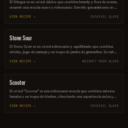
El Stinger es un cóctel clásico que combina brandy y licor de menta,
creando una mezcla suave y refrescante. Servido generalmente en un
vaso corto o en una copa de cóctel, es perfecto como digestivo
VIEW RECIPE →
COCKTAIL GLASS
después de una comida. Su sabor equilibrado y su aroma mentolado
lo convierten en una opción deliciosa para los amantes de los
cócteles.
Stone Sour
ORDINARY DRINK
El Stone Sour es un cóctel refrescante y equilibrado que combina
whisky, jugo de naranja y un toque de jarabe de granadina. Su sabor
cítrico y ligeramente dulce lo convierte en una opción perfecta para
VIEW RECIPE →
WHISKEY SOUR GLASS
quienes buscan una bebida con carácter y frescura. Ideal para
disfrutar en cualquier ocasión, este trago es un clásico que nunca
pasa de moda.
Scooter
ORDINARY DRINK
El cóctel "Scooter" es una refrescante mezcla que combina sabores
frutales y un toque de hierbas, ofreciendo una experiencia única y
vibrante en cada sorbo. Ideal para disfrutar en una tarde soleada, su
VIEW RECIPE →
COCKTAIL GLASS
presentación colorida y su sabor equilibrado lo convierten en una
opción perfecta para cualquier ocasión. ¡Déjate llevar por la energía
del Scooter y brinda por momentos inolvidables!