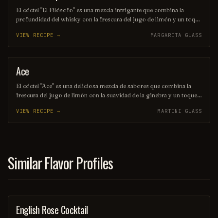
El cóctel "El Filósofo" es una mezcla intrigante que combina la
profundidad del whisky con la frescura del jugo de limón y un toque
de jarabe de miel. Su sabor equilibrado invita a la reflexión, haciendo
VIEW RECIPE →
MARGARITA GLASS
de cada sorbo una experiencia contemplativa. Ideal para aquellos que
buscan un momento de introspección y disfrute.
Ace
COCKTAIL
El cóctel "Ace" es una deliciosa mezcla de sabores que combina la
frescura del jugo de limón con la suavidad de la ginebra y un toque
de jarabe de agave. Decorado con una rodaja de limón y una ramita
VIEW RECIPE →
MARTINI GLASS
de menta, es la bebida perfecta para disfrutar en una tarde soleada.
Su equilibrio entre lo ácido y lo dulce lo convierte en un verdadero
as en cualquier reunión.
Similar Flavor Profiles
English Rose Cocktail
ORDINARY DRINK