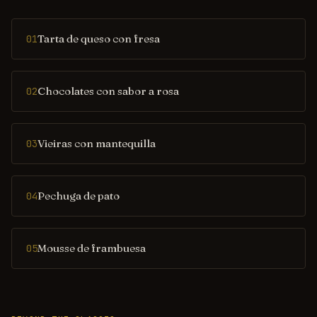
Tarta de queso con fresa
01
Chocolates con sabor a rosa
02
Vieiras con mantequilla
03
Pechuga de pato
04
Mousse de frambuesa
05