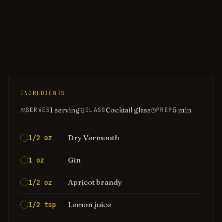
INGREDIENTS
1 serving
Cocktail glass
5
min
SERVES
GLASS
PREP
Dry Vermouth
1/2 oz
Gin
1 oz
Apricot brandy
1/2 oz
Lemon juice
1/2 tsp