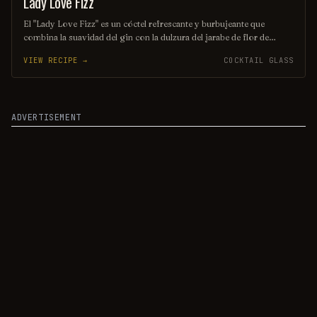
Lady Love Fizz
ORDINARY DRINK
El "Lady Love Fizz" es un cóctel refrescante y burbujeante que
combina la suavidad del gin con la dulzura del jarabe de flor de
saúco y el toque ácido del limón. Decorado con una rodaja de limón
VIEW RECIPE →
COCKTAIL GLASS
y un toque de agua con gas, es la bebida perfecta para disfrutar en
una tarde soleada. Su sabor delicado y elegante lo convierte en el
favorito de quienes buscan un trago sofisticado y ligero.
ADVERTISEMENT