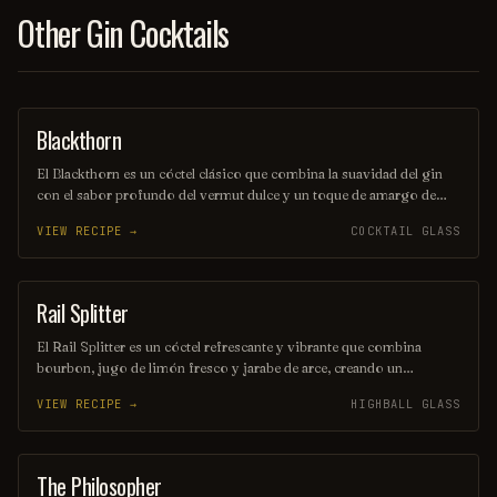
Other Gin Cocktails
Blackthorn
ORDINARY DRINK
El Blackthorn es un cóctel clásico que combina la suavidad del gin
con el sabor profundo del vermut dulce y un toque de amargo de
angostura. Su color oscuro y seductor, junto con su perfil de sabor
VIEW RECIPE →
COCKTAIL GLASS
equilibrado, lo convierten en una opción perfecta para quienes
buscan una bebida elegante y sofisticada. Ideal para disfrutar en una
noche especial o como aperitivo antes de una cena.
Rail Splitter
COCKTAIL
El Rail Splitter es un cóctel refrescante y vibrante que combina
bourbon, jugo de limón fresco y jarabe de arce, creando un
equilibrio perfecto entre lo dulce y lo ácido. Decorado con una
VIEW RECIPE →
HIGHBALL GLASS
rodaja de limón y una ramita de menta, este trago es ideal para
disfrutar en una tarde soleada. Su nombre rinde homenaje al famoso
presidente estadounidense Abraham Lincoln, conocido como el
"Rail Splitter".
The Philosopher
COCKTAIL