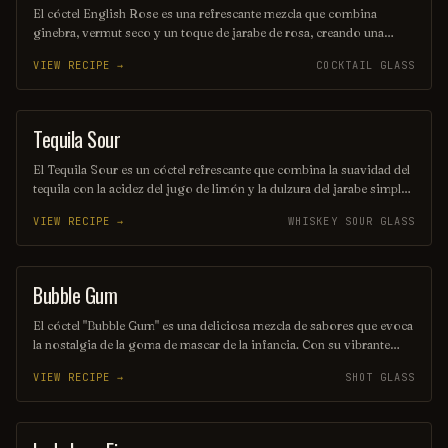
El cóctel English Rose es una refrescante mezcla que combina
ginebra, vermut seco y un toque de jarabe de rosa, creando una
bebida delicada y floral. Su color suave y su sabor equilibrado lo
VIEW RECIPE →
COCKTAIL GLASS
convierten en la elección perfecta para disfrutar en una tarde soleada
o en una celebración especial. Ideal para quienes buscan una
experiencia elegante y sofisticada en cada sorbo.
Tequila Sour
ORDINARY DRINK
El Tequila Sour es un cóctel refrescante que combina la suavidad del
tequila con la acidez del jugo de limón y la dulzura del jarabe simple.
Se agita con hielo y se sirve en un vaso corto, a menudo adornado
VIEW RECIPE →
WHISKEY SOUR GLASS
con una rodaja de limón o una cereza. Su equilibrio entre sabores
cítricos y el característico toque del tequila lo convierte en una
opción ideal para cualquier ocasión.
Bubble Gum
SHOT
El cóctel "Bubble Gum" es una deliciosa mezcla de sabores que evoca
la nostalgia de la goma de mascar de la infancia. Con su vibrante
color rosa y un toque dulce, combina licores afrutados y un toque
VIEW RECIPE →
SHOT GLASS
de soda, creando una experiencia refrescante y divertida. Perfecto
para disfrutar en una fiesta o una noche especial.