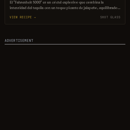
El "Fahrenheit 5000" es un cóctel explosivo que combina la
intensidad del tequila con un toque picante de jalapeño, equilibrado
por la frescura del jugo de lima y un toque de jarabe de agave.
VIEW RECIPE →
SHOT GLASS
Servido en un vaso escarchado con sal y chile en polvo, este trago
promete llevar tus sentidos a nuevas alturas. Perfecto para los
amantes de las bebidas con carácter y un giro inesperado.
ADVERTISEMENT