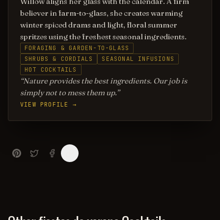
Willow aligns her glass with the calendar. A firm
believer in farm-to-glass, she creates warming
winter spiced drams and light, floral summer
spritzes using the freshest seasonal ingredients.
FORAGING & GARDEN-TO-GLASS
SHRUBS & CORDIALS
SEASONAL INFUSIONS
HOT COCKTAILS
Nature provides the best ingredients. Our job is
simply not to mess them up.
VIEW PROFILE →