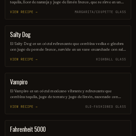
tequila, licor de naranja y jugo de limón fresco, que se sirve en un
vaso escarchado con sal. Este cóctel, con su toque de crema de coco,
VIEW RECIPE →
MARGARITA/COUPETTE GLASS
ofrece una experiencia tropical perfecta para disfrutar en cualquier
ocasión. Su sabor equilibrado y suave la convierte en una opción
ideal para los amantes de las margaritas.
Salty Dog
ORDINARY DRINK
El Salty Dog es un cóctel refrescante que combina vodka o ginebra
con jugo de pomelo fresco, servido en un vaso escarchado con sal
en el borde. Su sabor equilibrado entre lo salado y lo ácido lo
VIEW RECIPE →
HIGHBALL GLASS
convierte en una opción ideal para disfrutar en un día soleado.
Perfecto para quienes buscan una bebida sencilla pero deliciosa.
Vampiro
ORDINARY DRINK
El Vampiro es un cóctel mexicano vibrante y refrescante que
combina tequila, jugo de tomate y jugo de limón, sazonado con
salsa tipo Worcestershire y un toque de picante. Servido en un vaso
VIEW RECIPE →
OLD-FASHIONED GLASS
escarchado con sal y chile en polvo, este trago es perfecto para
aquellos que buscan una experiencia intensa y llena de sabor. Ideal
para disfrutar en una noche de fiesta o como aperitivo.
Fahrenheit 5000
SHOT