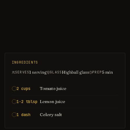
INGREDIENTS
1 serving
Highball glass
5
min
SERVES
GLASS
PREP
Tomato juice
2 cups
Lemon juice
1-2 tblsp
Celery salt
1 dash