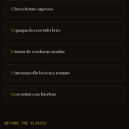
brochetas caprese
02
gazpacho servido frío
03
tarta de verduras asadas
04
mozzarella fresca y tomate
05
crostini con hierbas
06
BEYOND THE CLASSIC