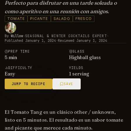
Perfecto para disfrutar en una tarde soleada o
como aperitivo en una reunión con amigos.
TOMATE
PICANTE
SALADO
FRESCO
By
Willow
·
SEASONAL & WINTER COCKTAILS EXPERT
·
Published
January 1, 2024
·
Reviewed
January 1, 2024
PREP TIME
GLASS
5
min
Highball glass
DIFFICULTY
YIELDS
Easy
1 serving
JUMP TO RECIPE
SAVE
El Tomato Tang es un clásico other / unknown,
listo en 5 minutos. El resultado es un sabor tomate
and picante que merece cada minuto.