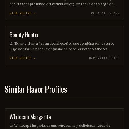
con el sabor profundo del vermut dulce y un toque de amargo de
angostura. Su color oscuro y seductor, junto con su perfil de sabor
VIEW RECIPE →
COCKTAIL GLASS
equilibrado, lo convierten en una opción perfecta para quienes
buscan una bebida elegante y sofisticada. Ideal para disfrutar en una
noche especial o como aperitivo antes de una cena.
Bounty Hunter
COCKTAIL
El "Bounty Hunter" es un cóctel exótico que combina ron oscuro,
jugo de piña y un toque de jarabe de coco, evocando sabores
tropicales que transportan a una isla paradisíaca. Decorado con una
VIEW RECIPE →
MARGARITA GLASS
rodaja de piña y una cereza, este trago es perfecto para aquellos que
buscan una aventura refrescante en cada sorbo. Ideal para disfrutar
en una tarde soleada o en una fiesta temática.
Similar Flavor Profiles
Whitecap Margarita
OTHER / UNKNOWN
La Whitecap Margarita es una refrescante y deliciosa mezcla de