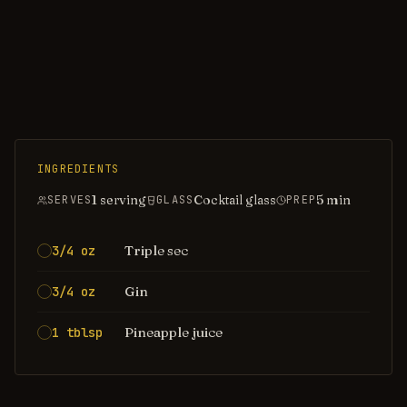
INGREDIENTS
1 serving
Cocktail glass
5
min
SERVES
GLASS
PREP
Triple sec
3/4 oz
Gin
3/4 oz
Pineapple juice
1 tblsp