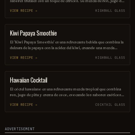
sabores frutales con un toque de cítricos. Su mezcla de ron, jugo de
piña y un toque de grenadina crea una experiencia tropical perfecta
VIEW RECIPE →
HIGHBALL GLASS
para cualquier ocasión. Ideal para disfrutar bajo el sol o en una
noche de verano.
Kiwi Papaya Smoothie
OTHER / UNKNOWN
El 'Kiwi Papaya Smoothie' es una refrescante bebida que combina la
dulzura de la papaya con la acidez del kiwi, creando una mezcla
tropical deliciosa. Su textura suave y cremosa lo convierte en el
VIEW RECIPE →
HIGHBALL GLASS
acompañante perfecto para un día caluroso, ofreciendo un impulso
de energía y vitaminas. Ideal para disfrutar en cualquier momento
del día.
Hawaiian Cocktail
ORDINARY DRINK
El cóctel hawaiano es una refrescante mezcla tropical que combina
ron, jugo de piña y crema de coco, evocando los sabores exóticos
de las islas. Decorado con una rodaja de piña y una cereza, es la
VIEW RECIPE →
COCKTAIL GLASS
bebida perfecta para disfrutar en una tarde soleada. Su sabor dulce y
afrutado transporta a un paraíso playero con cada sorbo.
ADVERTISEMENT