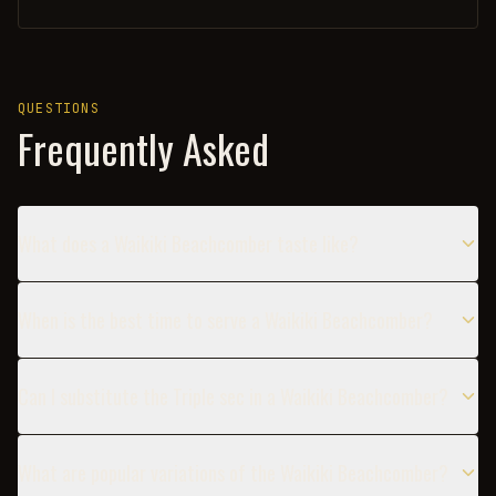
QUESTIONS
Frequently Asked
What does a Waikiki Beachcomber taste like?
When is the best time to serve a Waikiki Beachcomber?
Can I substitute the Triple sec in a Waikiki Beachcomber?
What are popular variations of the Waikiki Beachcomber?