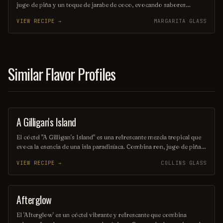
jugo de piña y un toque de jarabe de coco, evocando sabores
tropicales que transportan a una isla paradisíaca. Decorado con una
VIEW RECIPE →
MARGARITA GLASS
rodaja de piña y una cereza, este trago es perfecto para aquellos que
buscan una aventura refrescante en cada sorbo. Ideal para disfrutar
en una tarde soleada o en una fiesta temática.
Similar Flavor Profiles
A Gilligan's Island
COCKTAIL
El cóctel "A Gilligan's Island" es una refrescante mezcla tropical que
evoca la esencia de una isla paradisíaca. Combina ron, jugo de piña y
crema de coco, creando una bebida suave y dulce que transporta a
VIEW RECIPE →
COLLINS GLASS
los bebedores a un ambiente vacacional. Ideal para disfrutar bajo el
sol o en una reunión con amigos.
Afterglow
COCKTAIL
El 'Afterglow' es un cóctel vibrante y refrescante que combina