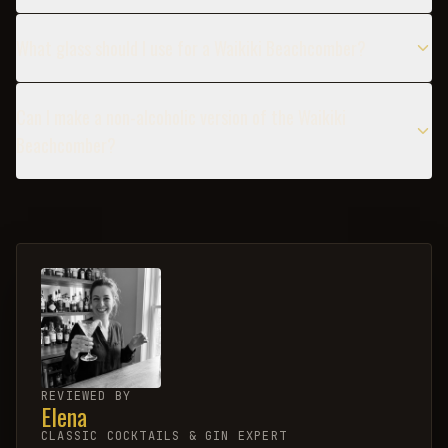
What glass should I use for a Waikiki Beachcomber?
Can I make a non-alcoholic version of the Waikiki
Beachcomber?
REVIEWED BY
Elena
CLASSIC COCKTAILS & GIN EXPERT