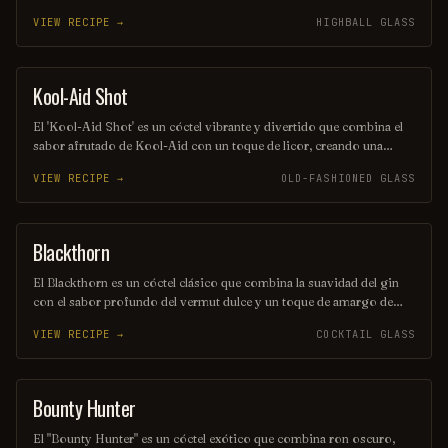
equilibrada y burbujeante. Se sirve generalmente en un vaso alto,
VIEW RECIPE →
HIGHBALL GLASS
adornado con una rodaja de limón o lima, lo que realza su sabor y
aroma. Ideal para cualquier ocasión, es una opción popular entre los
amantes de los cócteles.
Kool-Aid Shot
SHOT
El 'Kool-Aid Shot' es un cóctel vibrante y divertido que combina el
sabor afrutado de Kool-Aid con un toque de licor, creando una
explosión de color y sabor en cada sorbo. Perfecto para fiestas y
VIEW RECIPE →
OLD-FASHIONED GLASS
reuniones, este trago es fácil de preparar y seguro que alegrará el
ambiente. ¡Disfrútalo frío y comparte la diversión!
Blackthorn
ORDINARY DRINK
El Blackthorn es un cóctel clásico que combina la suavidad del gin
con el sabor profundo del vermut dulce y un toque de amargo de
angostura. Su color oscuro y seductor, junto con su perfil de sabor
VIEW RECIPE →
COCKTAIL GLASS
equilibrado, lo convierten en una opción perfecta para quienes
buscan una bebida elegante y sofisticada. Ideal para disfrutar en una
noche especial o como aperitivo antes de una cena.
Bounty Hunter
COCKTAIL
El "Bounty Hunter" es un cóctel exótico que combina ron oscuro,