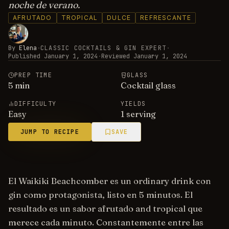
noche de verano.
AFRUTADO
TROPICAL
DULCE
REFRESCANTE
By
Elena
·
CLASSIC COCKTAILS & GIN EXPERT
·
Published
January 1, 2024
·
Reviewed
January 1, 2024
PREP TIME
GLASS
5
min
Cocktail glass
DIFFICULTY
YIELDS
Easy
1 serving
JUMP TO RECIPE
SAVE
El Waikiki Beachcomber es un ordinary drink con
gin como protagonista, listo en 5 minutos. El
resultado es un sabor afrutado and tropical que
merece cada minuto. Constantemente entre las