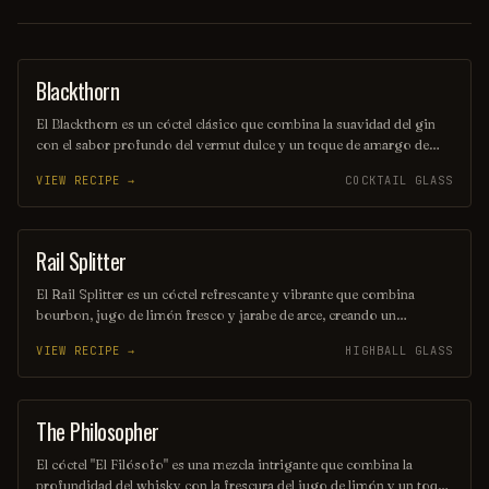
Blackthorn
ORDINARY DRINK
El Blackthorn es un cóctel clásico que combina la suavidad del gin
con el sabor profundo del vermut dulce y un toque de amargo de
angostura. Su color oscuro y seductor, junto con su perfil de sabor
VIEW RECIPE →
COCKTAIL GLASS
equilibrado, lo convierten en una opción perfecta para quienes
buscan una bebida elegante y sofisticada. Ideal para disfrutar en una
noche especial o como aperitivo antes de una cena.
Rail Splitter
COCKTAIL
El Rail Splitter es un cóctel refrescante y vibrante que combina
bourbon, jugo de limón fresco y jarabe de arce, creando un
equilibrio perfecto entre lo dulce y lo ácido. Decorado con una
VIEW RECIPE →
HIGHBALL GLASS
rodaja de limón y una ramita de menta, este trago es ideal para
disfrutar en una tarde soleada. Su nombre rinde homenaje al famoso
presidente estadounidense Abraham Lincoln, conocido como el
"Rail Splitter".
The Philosopher
COCKTAIL
El cóctel "El Filósofo" es una mezcla intrigante que combina la
profundidad del whisky con la frescura del jugo de limón y un toque