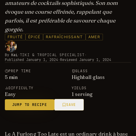
amateurs de cocktails sophistiqués. Son nom
évoque une course effrénée, rappelant que
parfois, il est préférable de savourer chaque
gorgée.
FRUITÉ
ÉPICÉ
RAFRAÎCHISSANT
AMER
By
Kai
·
TIKI & TROPICAL SPECIALIST
·
Published
January 1, 2024
·
Reviewed
January 1, 2024
PREP TIME
GLASS
5
min
Highball glass
DIFFICULTY
YIELDS
Easy
1 serving
JUMP TO RECIPE
SAVE
Le A Furlong Too Late est un ordinary drink à base