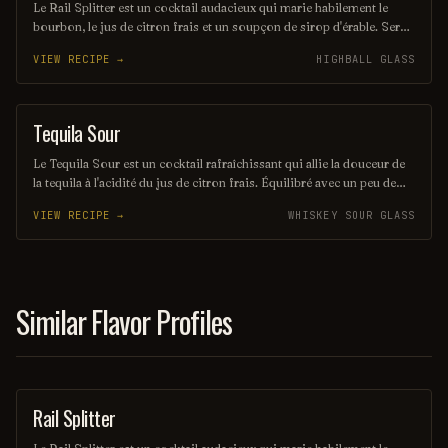
Le Rail Splitter est un cocktail audacieux qui marie habilement le
bourbon, le jus de citron frais et un soupçon de sirop d'érable. Servi
sur glace, il offre une expérience à la fois douce et réconfortante,
VIEW RECIPE →
HIGHBALL GLASS
évoquant les saveurs rustiques du terroir américain. Parfait pour les
amateurs de cocktails classiques revisités, il saura séduire vos
papilles.
Tequila Sour
ORDINARY DRINK
Le Tequila Sour est un cocktail rafraîchissant qui allie la douceur de
la tequila à l'acidité du jus de citron frais. Équilibré avec un peu de
sirop simple et souvent agrémenté d'un blanc d'œuf pour une texture
VIEW RECIPE →
WHISKEY SOUR GLASS
veloutée, il offre une expérience gustative à la fois vive et onctueuse.
Parfait pour les amateurs de cocktails qui recherchent une touche
mexicaine dans leur verre.
Similar Flavor Profiles
Rail Splitter
COCKTAIL