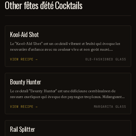
Other fêtes d'été Cocktails
Kool-Aid Shot
SHOT
Le "Kool-Aid Shot" est un cocktail vibrant et fruité qui évoque les
souvenirs d'enfance avec sa couleur vive et son goût sucré.
Mélangeant des liqueurs aux saveurs de fruits et une touche de Kool-
VIEW RECIPE →
OLD-FASHIONED GLASS
Aid, ce shot rafraîchissant est parfait pour les fêtes et les soirées
entre amis. Sa simplicité et son côté ludique en font un choix
populaire pour ceux qui cherchent à s'amuser.
Bounty Hunter
COCKTAIL
Le cocktail "Bounty Hunter" est une délicieuse combinaison de
saveurs exotiques qui évoque des paysages tropicaux. Mélangeant
des notes de rhum, de noix de coco et d'agrumes, il offre une
VIEW RECIPE →
MARGARITA GLASS
expérience rafraîchissante et envoûtante, parfaite pour les amateurs
de cocktails d'été. Sa présentation colorée et son goût unique en
font un véritable trésor à découvrir.
Rail Splitter
COCKTAIL