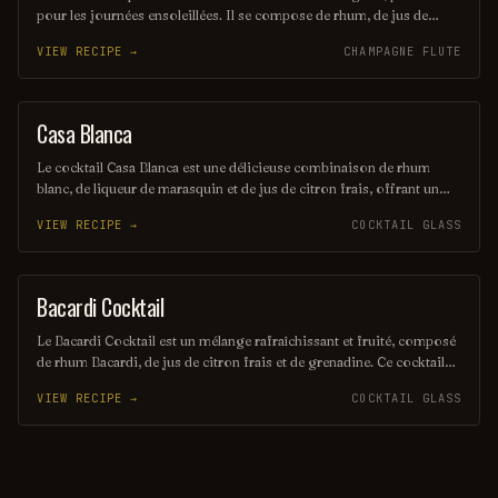
pour les journées ensoleillées. Il se compose de rhum, de jus de
citron vert frais et de sucre, le tout mélangé avec de la glace pilée
VIEW RECIPE →
CHAMPAGNE FLUTE
pour une texture onctueuse. Servi dans un verre à cocktail, il offre
une explosion de saveurs fruitées et acidulées.
Casa Blanca
ORDINARY DRINK
Le cocktail Casa Blanca est une délicieuse combinaison de rhum
blanc, de liqueur de marasquin et de jus de citron frais, offrant un
équilibre parfait entre douceur et acidité. Servi sur glace, il évoque
VIEW RECIPE →
COCKTAIL GLASS
des saveurs exotiques et rafraîchissantes, idéal pour les soirées d'été.
Sa présentation élégante en fait un choix sophistiqué pour les
amateurs de cocktails.
Bacardi Cocktail
ORDINARY DRINK
Le Bacardi Cocktail est un mélange rafraîchissant et fruité, composé
de rhum Bacardi, de jus de citron frais et de grenadine. Ce cocktail
emblématique, souvent servi sur glace, évoque des saveurs
VIEW RECIPE →
COCKTAIL GLASS
tropicales et une ambiance estivale. Parfait pour les amateurs de
rhum, il séduit par sa simplicité et son goût délicat.