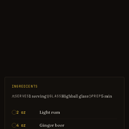
INGREDIENTS
1 serving
Highball glass
5
min
SERVES
GLASS
PREP
Light rum
2 oz
Ginger beer
4 oz