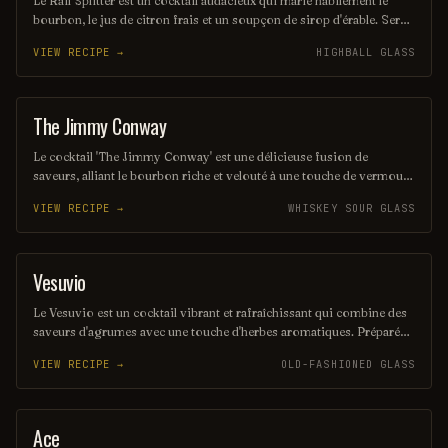
Le Rail Splitter est un cocktail audacieux qui marie habilement le
bourbon, le jus de citron frais et un soupçon de sirop d'érable. Servi
sur glace, il offre une expérience à la fois douce et réconfortante,
VIEW RECIPE →
HIGHBALL GLASS
évoquant les saveurs rustiques du terroir américain. Parfait pour les
amateurs de cocktails classiques revisités, il saura séduire vos
papilles.
The Jimmy Conway
COCKTAIL
Le cocktail 'The Jimmy Conway' est une délicieuse fusion de
saveurs, alliant le bourbon riche et velouté à une touche de vermouth
doux, agrémenté d'un zeste d'orange. Servi sur glace avec une cerise
VIEW RECIPE →
WHISKEY SOUR GLASS
confite en garniture, il évoque l'élégance et le charme des soirées
raffinées. Un véritable hommage à l'art de la mixologie.
Vesuvio
ORDINARY DRINK
Le Vesuvio est un cocktail vibrant et rafraîchissant qui combine des
saveurs d'agrumes avec une touche d'herbes aromatiques. Préparé
avec du gin, du vermouth sec et un soupçon de liqueur d'orange, il
VIEW RECIPE →
OLD-FASHIONED GLASS
évoque la chaleur et l'énergie du célèbre volcan italien. Servi sur
glace avec une garniture de zeste d'orange, il est parfait pour une
soirée estivale.
Ace
COCKTAIL