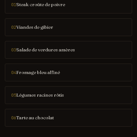
Steak croûte de poivre
01
Viandes de gibier
02
Salade de verdures amères
03
Fromage bleu affiné
04
Légumes racines rôtis
05
Tarte au chocolat
06