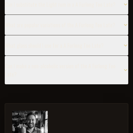
Can I substitute the Light rum in a A Furlong Too Late?
What are popular variations of the A Furlong Too Late?
What glass should I use for a A Furlong Too Late?
Can I make a non-alcoholic version of the A Furlong Too
Late?