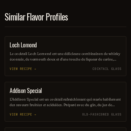
Similar Flavor Profiles
Loch Lomond
ORDINARY DRINK
Le cocktail Loch Lomond est une délicieuse combinaison de whisky
écossais, de vermouth doux et d'une touche de liqueur de cerise,
offrant une saveur riche et complexe. Servi sur glace avec une
VIEW RECIPE →
COCKTAIL GLASS
garniture de zeste d'orange, il évoque les paysages pittoresques des
Highlands écossais. Ce mélange harmonieux est parfait pour ceux
qui recherchent une expérience gustative unique et raffinée.
Addison Special
COCKTAIL
L'Addison Special est un cocktail rafraîchissant qui marie habilement
des saveurs fruitées et acidulées. Préparé avec du gin, du jus de
citron frais et une touche de sirop de framboise, il offre une
VIEW RECIPE →
OLD-FASHIONED GLASS
expérience gustative unique, parfaite pour les soirées estivales. Sa
présentation élégante en fait également un choix idéal pour
impressionner vos invités.