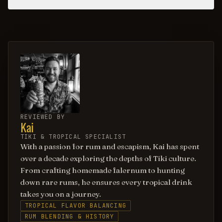
REVIEWED BY
Kai
TIKI & TROPICAL SPECIALIST
With a passion for rum and escapism, Kai has spent
over a decade exploring the depths of Tiki culture.
From crafting homemade falernum to hunting
down rare rums, he ensures every tropical drink
takes you on a journey.
TROPICAL FLAVOR BALANCING
RUM BLENDING & HISTORY