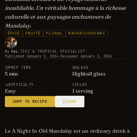
inoubliable. Un véritable hommage à la richesse
culturelle et aux paysages enchanteurs de
Mandalay.
ÉPICÉ
FRUITÉ
FLORAL
RAFRAÎCHISSANT
By
Kai
·
TIKI & TROPICAL SPECIALIST
·
Published
January 1, 2024
·
Reviewed
January 1, 2024
PREP TIME
GLASS
5
min
Highball glass
DIFFICULTY
YIELDS
Easy
1 serving
JUMP TO RECIPE
SAVE
Le A Night In Old Mandalay est un ordinary drink à