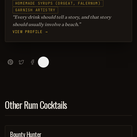
HOMEMADE SYRUPS (ORGEAT, FALERNUM)
GARNISH ARTISTRY
Every drink should tell a story, and that story
should usually involve a beach.
VIEW PROFILE →
Other Rum Cocktails
Bounty Hunter
COCKTAIL