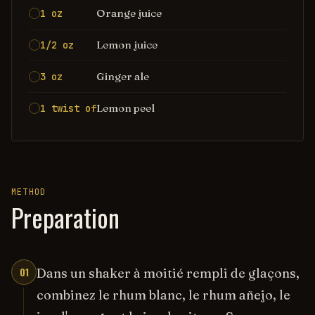
Orange juice
1 oz
Lemon juice
1/2 oz
Ginger ale
3 oz
Lemon peel
1 twist of
METHOD
Preparation
01
Dans un shaker à moitié rempli de glaçons,
combinez le rhum blanc, le rhum añejo, le