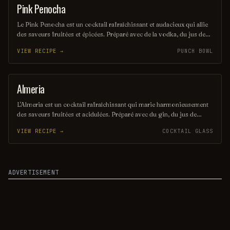
Pink Penocha
PUNCH / PARTY DRINK
Le Pink Penocha est un cocktail rafraîchissant et audacieux qui allie
des saveurs fruitées et épicées. Préparé avec de la vodka, du jus de
citron frais et une touche de liqueur de framboise, il est servi sur
VIEW RECIPE →
PUNCH BOWL
glace avec une garniture de framboises et de menthe. Ce mélange
vibrant et coloré est parfait pour égayer vos soirées.
Almeria
ORDINARY DRINK
L'Almeria est un cocktail rafraîchissant qui marie harmonieusement
des saveurs fruitées et acidulées. Préparé avec du gin, du jus de
citron frais et une touche de liqueur de fleur de sureau, il évoque les
VIEW RECIPE →
COCKTAIL GLASS
douces soirées d'été en bord de mer. Servi sur glace avec une
garniture de menthe, c'est une boisson parfaite pour se détendre et
savourer le moment.
ADVERTISEMENT