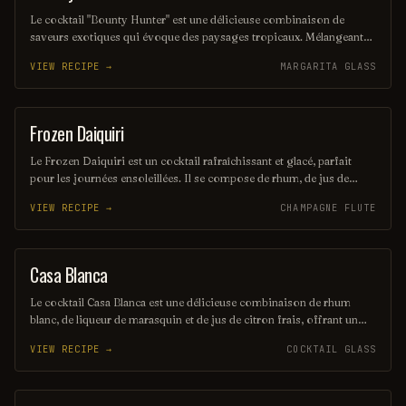
Le cocktail "Bounty Hunter" est une délicieuse combinaison de
saveurs exotiques qui évoque des paysages tropicaux. Mélangeant
des notes de rhum, de noix de coco et d'agrumes, il offre une
VIEW RECIPE →
MARGARITA GLASS
expérience rafraîchissante et envoûtante, parfaite pour les amateurs
de cocktails d'été. Sa présentation colorée et son goût unique en
font un véritable trésor à découvrir.
Frozen Daiquiri
ORDINARY DRINK
Le Frozen Daiquiri est un cocktail rafraîchissant et glacé, parfait
pour les journées ensoleillées. Il se compose de rhum, de jus de
citron vert frais et de sucre, le tout mélangé avec de la glace pilée
VIEW RECIPE →
CHAMPAGNE FLUTE
pour une texture onctueuse. Servi dans un verre à cocktail, il offre
une explosion de saveurs fruitées et acidulées.
Casa Blanca
ORDINARY DRINK
Le cocktail Casa Blanca est une délicieuse combinaison de rhum
blanc, de liqueur de marasquin et de jus de citron frais, offrant un
équilibre parfait entre douceur et acidité. Servi sur glace, il évoque
VIEW RECIPE →
COCKTAIL GLASS
des saveurs exotiques et rafraîchissantes, idéal pour les soirées d'été.
Sa présentation élégante en fait un choix sophistiqué pour les
amateurs de cocktails.