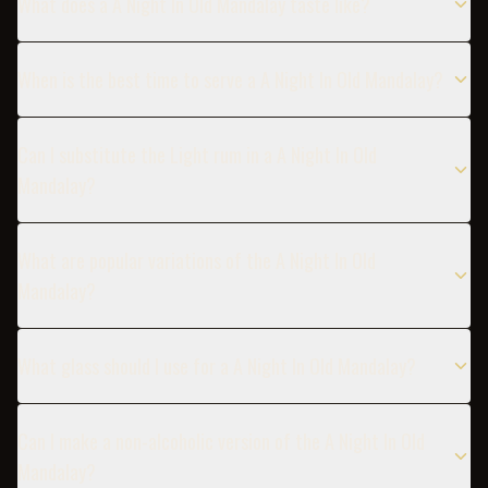
What does a A Night In Old Mandalay taste like?
When is the best time to serve a A Night In Old Mandalay?
Can I substitute the Light rum in a A Night In Old
Mandalay?
What are popular variations of the A Night In Old
Mandalay?
What glass should I use for a A Night In Old Mandalay?
Can I make a non-alcoholic version of the A Night In Old
Mandalay?