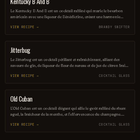
Kentucky B And B
ORDINARY DRINK
Le Kentucky B And B est un cocktail raffiné qui marie le bourbon
américain avec une liqueur de Bénédictine, créant une harmonie
parfaite entre douceur et profondeur. Servi sur glace ou sec, il offre
VIEW RECIPE →
BRANDY SNIFTER
une expérience gustative riche et chaleureuse, idéale pour les
amateurs de spiritueux. Ce mélange emblématique évoque l'âme du
Kentucky tout en ajoutant une touche d'élégance.
Jitterbug
COCKTAIL
Le Jitterbug est un cocktail pétillant et rafraîchissant, alliant des
saveurs de gin, de liqueur de fleur de sureau et de jus de citron frais.
Sa touche d'eau gazeuse lui confère une légèreté parfaite, idéale pour
VIEW RECIPE →
COCKTAIL GLASS
une soirée entre amis. Ce mélange harmonieux séduira les amateurs
de cocktails fruités et floraux.
Old Cuban
COCKTAIL
L'Old Cuban est un cocktail élégant qui allie le goût raffiné du rhum
aged, la fraîcheur de la menthe, et l'effervescence du champagne.
Servi avec un mélange de sucre, de citron vert et de bitters, ce
VIEW RECIPE →
COCKTAIL GLASS
cocktail offre une expérience à la fois pétillante et sophistiquée,
parfaite pour toute occasion. Sa présentation luxueuse en fait un
choix idéal pour les amateurs de cocktails classiques revisités.