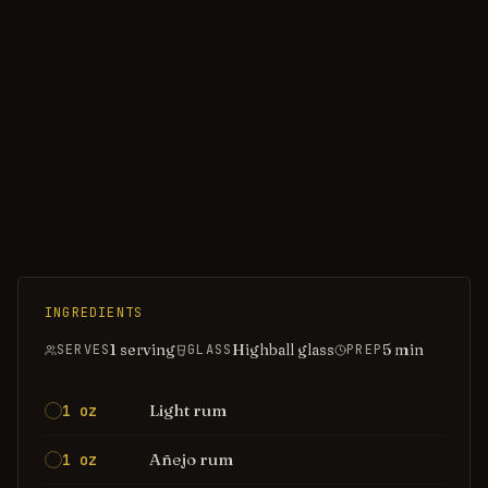
INGREDIENTS
1 serving
Highball glass
5
min
SERVES
GLASS
PREP
Light rum
1 oz
Añejo rum
1 oz